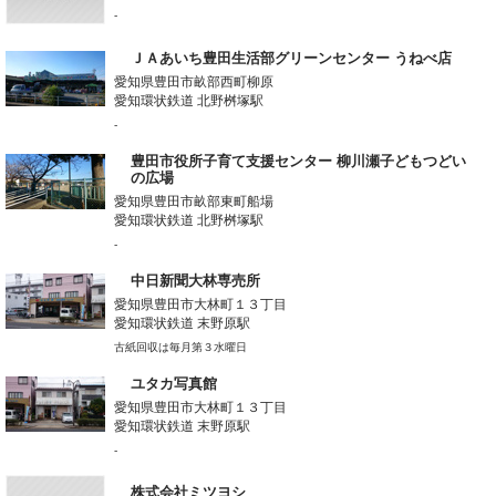
-
ＪＡあいち豊田生活部グリーンセンター うねべ店
愛知県豊田市畝部西町柳原
愛知環状鉄道 北野桝塚駅
-
豊田市役所子育て支援センター 柳川瀬子どもつどい
の広場
愛知県豊田市畝部東町船場
愛知環状鉄道 北野桝塚駅
-
中日新聞大林専売所
愛知県豊田市大林町１３丁目
愛知環状鉄道 末野原駅
古紙回収は毎月第３水曜日
ユタカ写真館
愛知県豊田市大林町１３丁目
愛知環状鉄道 末野原駅
-
株式会社ミツヨシ