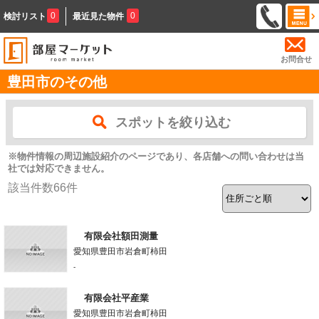
0
0
検討リスト
最近見た物件
お問合せ
豊田市のその他
スポットを絞り込む
※物件情報の周辺施設紹介のページであり、各店舗への問い合わせは当
社では対応できません。
該当件数
66
件
有限会社額田測量
愛知県豊田市岩倉町柿田
-
有限会社平産業
愛知県豊田市岩倉町柿田