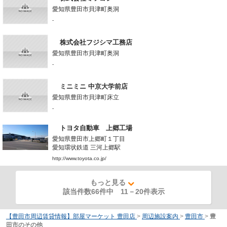
愛知県豊田市貝津町奥洞
-
株式会社フジシマ工務店
愛知県豊田市貝津町奥洞
-
ミニミニ 中京大学前店
愛知県豊田市貝津町床立
-
トヨタ自動車 上郷工場
愛知県豊田市上郷町１丁目
愛知環状鉄道 三河上郷駅
http://www.toyota.co.jp/
もっと見る
該当件数66件中
11
－
20
件表示
【豊田市周辺賃貸情報】部屋マーケット 豊田店
>
周辺施設案内
>
豊田市
>
豊
田市のその他