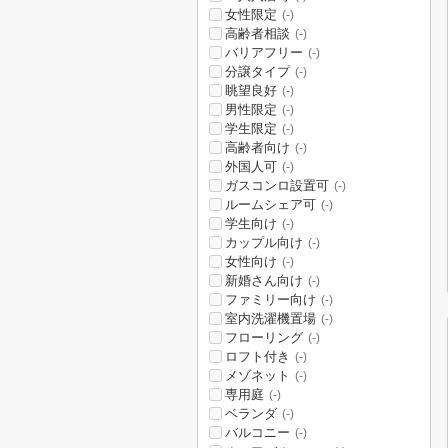
女性限定
(-)
高齢者相談
(-)
バリアフリー
(-)
分譲タイプ
(-)
眺望良好
(-)
男性限定
(-)
学生限定
(-)
高齢者向け
(-)
外国人可
(-)
ガスコンロ設置可
(-)
ルームシェア可
(-)
学生向け
(-)
カップル向け
(-)
女性向け
(-)
新婚さん向け
(-)
ファミリー向け
(-)
室内洗濯機置場
(-)
フローリング
(-)
ロフト付き
(-)
メゾネット
(-)
専用庭
(-)
ベランダ
(-)
バルコニー
(-)