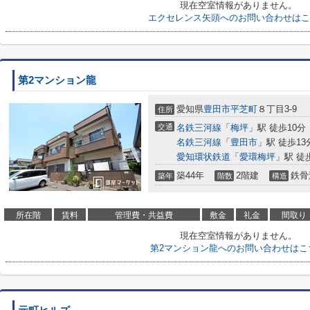
現在空室情報がありません。
エクセレンス矢頭へのお問い合わせはこ
第2マンション龍
愛知県
豊田市
平芝町
８丁目3-9
住所
交通
名鉄三河線
「
梅坪
」駅 徒歩10分
名鉄三河線
「
豊田市
」駅 徒歩13
愛知環状鉄道
「
愛環梅坪
」駅 徒
築44年
2階建
鉄骨
築年
階数
構造
所在階
賃料
管理費・共益費
敷金
礼金
間取り
現在空室情報がありません。
第2マンション龍へのお問い合わせはこ