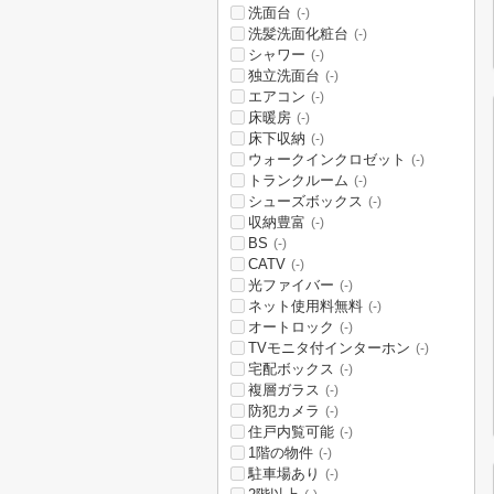
洗面台
(-)
洗髪洗面化粧台
(-)
シャワー
(-)
独立洗面台
(-)
エアコン
(-)
床暖房
(-)
床下収納
(-)
ウォークインクロゼット
(-)
トランクルーム
(-)
シューズボックス
(-)
収納豊富
(-)
BS
(-)
CATV
(-)
光ファイバー
(-)
ネット使用料無料
(-)
オートロック
(-)
TVモニタ付インターホン
(-)
宅配ボックス
(-)
複層ガラス
(-)
防犯カメラ
(-)
住戸内覧可能
(-)
1階の物件
(-)
駐車場あり
(-)