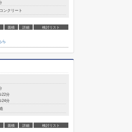
分
コンクリート
面積
詳細
検討リスト
ちら
分
歩22分
歩24分
造
面積
詳細
検討リスト