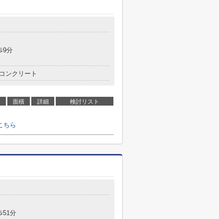
歩9分
コンクリート
面積
詳細
検討リスト
こちら
歩51分