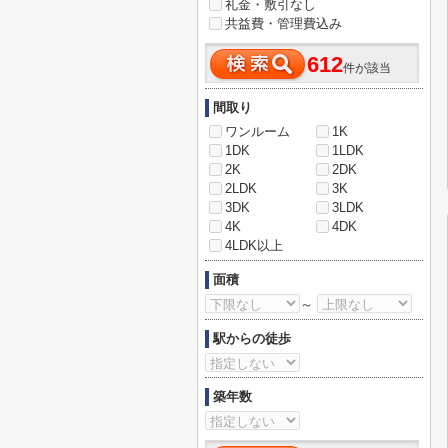
礼金・敷引なし
共益費・管理費込み
612
件が該当
間取り
ワンルーム
1K
1DK
1LDK
2K
2DK
2LDK
3K
3DK
3LDK
4K
4DK
4LDK以上
面積
～
駅からの徒歩
築年数