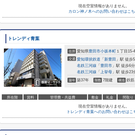
現在空室情報がありません。
カロン神ノ木へのお問い合わせはこち
トレンディ青葉
愛知県
豊田市
小坂本町
１丁目15-
住所
交通
愛知環状鉄道
「
新豊田
」駅 徒歩
名鉄三河線
「
豊田市
」駅 徒歩6分
名鉄三河線
「
上挙母
」駅 徒歩23
築37年
7階建
鉄筋
築年
階数
構造
所在階
賃料
管理費・共益費
敷金
礼金
間取り
現在空室情報がありません。
トレンディ青葉へのお問い合わせはこ