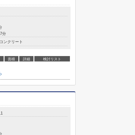
分
7分
コンクリート
面積
詳細
検討リスト
ら
11
分