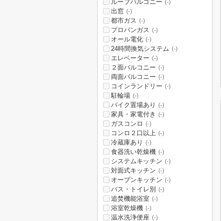
ルーフバルコニー
(-)
出窓
(-)
都市ガス
(-)
プロパンガス
(-)
オール電化
(-)
24時間換気システム
(-)
エレベーター
(-)
２面バルコニー
(-)
両面バルコニー
(-)
コインランドリー
(-)
駐輪場
(-)
バイク置場あり
(-)
家具・家電付き
(-)
ガスコンロ
(-)
コンロ２口以上
(-)
冷蔵庫あり
(-)
食器洗い乾燥機
(-)
システムキッチン
(-)
対面式キッチン
(-)
オープンキッチン
(-)
バス・トイレ別
(-)
追焚機能浴室
(-)
浴室乾燥機
(-)
温水洗浄便座
(-)