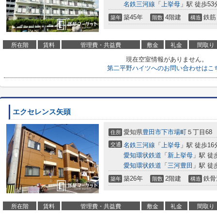
名鉄三河線
「
上挙母
」駅 徒歩53
築45年
4階建
鉄筋
築年
階数
構造
所在階
賃料
管理費・共益費
敷金
礼金
間取り
現在空室情報がありません。
第二平野ハイツへのお問い合わせはこ
エクセレンス矢頭
愛知県
豊田市
下市場町
５丁目68
住所
交通
名鉄三河線
「
上挙母
」駅 徒歩16
愛知環状鉄道
「
新上挙母
」駅 徒
愛知環状鉄道
「
三河豊田
」駅 徒
築26年
2階建
鉄骨
築年
階数
構造
所在階
賃料
管理費・共益費
敷金
礼金
間取り