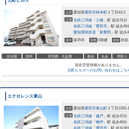
元町ヒルズ
愛知県
豊田市
柿本町
２丁目43-2
住所
交通
名鉄三河線
「
土橋
」駅 徒歩31分
名鉄三河線
「
豊田市
」駅 徒歩49
愛知環状鉄道
「
新豊田
」駅 徒歩4
築35年
6階建
鉄筋
築年
階数
構造
所在階
賃料
管理費・共益費
敷金
礼金
間取り
現在空室情報がありません。
元町ヒルズへのお問い合わせはこち
エクセレンス東山
愛知県
豊田市
東山町
２丁目1055-
住所
交通
名鉄三河線
「
越戸
」駅 徒歩42分
名鉄三河線
「
梅坪
」駅 徒歩48分
名鉄三河線
「
豊田市
」駅 徒歩38