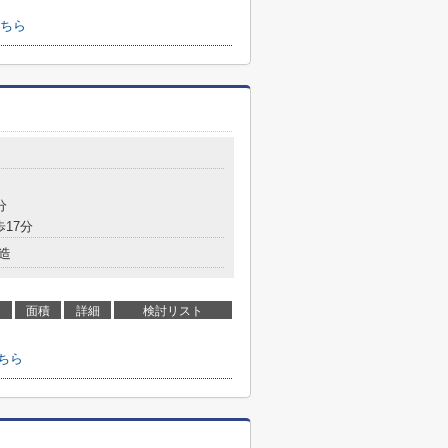
ちら
分
歩17分
造
面積
詳細
検討リスト
ちら