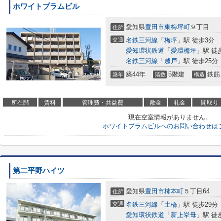
ホワイトプラムビル
愛知県
豊田市
東梅坪町
９丁目
住所
交通
名鉄三河線
「
梅坪
」駅 徒歩3分
愛知環状鉄道
「
愛環梅坪
」駅 徒
名鉄三河線
「
越戸
」駅 徒歩25分
築44年
5階建
鉄筋
築年
階数
構造
所在階
賃料
管理費・共益費
敷金
礼金
間取り
現在空室情報がありません。
ホワイトプラムビルへのお問い合わせは
第二平野ハイツ
愛知県
豊田市
柿本町
５丁目64
住所
交通
名鉄三河線
「
土橋
」駅 徒歩29分
愛知環状鉄道
「
新上挙母
」駅 徒