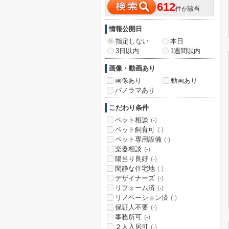
612
件が該当
情報公開日
指定しない
本日
3日以内
1週間以内
画像・動画あり
画像あり
動画あり
パノラマあり
こだわり条件
ペット相談
(-)
ペット飼育可
(-)
ペット専用設備
(-)
楽器相談
(-)
陽当り良好
(-)
閑静な住宅地
(-)
デザイナーズ
(-)
リフォーム済
(-)
リノベーション済
(-)
保証人不要
(-)
事務所可
(-)
２人入居可
(-)