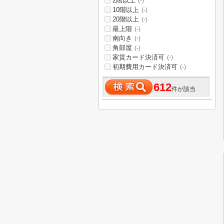
2階以上
(-)
10階以上
(-)
20階以上
(-)
最上階
(-)
南向き
(-)
角部屋
(-)
家賃カード決済可
(-)
初期費用カード決済可
(-)
612
件が該当