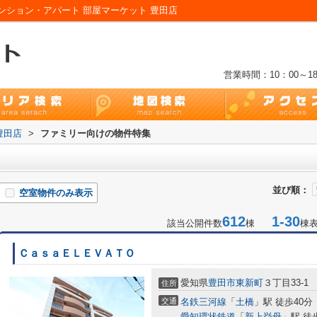
ション・アパート 部屋マーケット 豊田店
営業時間：10：00～18
豊田店
>
ファミリー向けの物件特集
並び順：
空室物件のみ表示
612
1-30
該当公開件数
棟
棟
ＣａｓａＥＬＥＶＡＴＯ
愛知県
豊田市
東新町
３丁目33-1
住所
交通
名鉄三河線
「
土橋
」駅 徒歩40分
愛知環状鉄道
「
新上挙母
」駅 徒