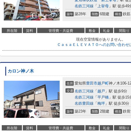
名鉄三河線
「
上挙母
」駅 徒歩49
築28年
6階建
鉄筋
築年
階数
構造
所在階
賃料
管理費・共益費
敷金
礼金
間取り
現在空室情報がありません。
ＣａｓａＥＬＥＶＡＴＯへのお問い合わせ
カロン神ノ木
愛知県
豊田市
越戸町
神ノ木106-1
住所
交通
名鉄三河線
「
越戸
」駅 徒歩9分
名鉄三河線
「
平戸橋
」駅 徒歩15
名鉄豊田線
「
梅坪
」駅 徒歩30分
築23年
2階建
鉄骨
築年
階数
構造
所在階
賃料
管理費・共益費
敷金
礼金
間取り