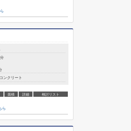
ら
4
5分
分
コンクリート
面積
詳細
検討リスト
ちら