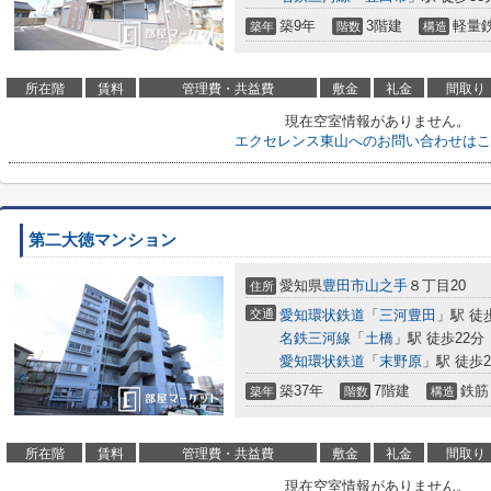
築9年
3階建
軽量
築年
階数
構造
所在階
賃料
管理費・共益費
敷金
礼金
間取り
現在空室情報がありません。
エクセレンス東山へのお問い合わせはこ
第二大徳マンション
愛知県
豊田市
山之手
８丁目20
住所
交通
愛知環状鉄道
「
三河豊田
」駅 徒
名鉄三河線
「
土橋
」駅 徒歩22分
愛知環状鉄道
「
末野原
」駅 徒歩2
築37年
7階建
鉄筋
築年
階数
構造
所在階
賃料
管理費・共益費
敷金
礼金
間取り
現在空室情報がありません。