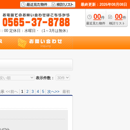
最終更新：2026年08月08日
00
00
件
件
最近見た物件
検討リスト
：00
定休日：水曜日・（1～3月は無休）
表示件数：
表示
<<前へ
1
2
3
4
5
次へ>>
最初
歩47分