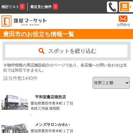
0
0
検討リスト
最近見た物件
お問合せ
豊田市のお役立ち情報一覧
スポットを絞り込む
※物件情報の周辺施設紹介のページであり、各店舗への問い合わせは当
社では対応できません。
該当件数
1440
件
平和堂書店猿投店
愛知県豊田市青木町１丁目
名鉄三河線 猿投駅
-
メンズサロンかわい
愛知県豊田市青木町１丁目