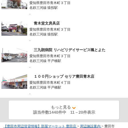
愛知県豊田市青木町３丁目
名鉄三河線 猿投駅
-
青木堂文房具店
愛知県豊田市青木町３丁目
名鉄三河線 猿投駅
-
三九朗病院 リハビリデイサービス颯とよた
愛知県豊田市青木町３丁目
名鉄三河線 平戸橋駅
-
１００円ショップ セリア豊田青木店
愛知県豊田市青木町４丁目
名鉄三河線 平戸橋駅
-
もっと見る
該当件数1440件中
11
－
20
件表示
【豊田市周辺賃貸情報】部屋マーケット 豊田店
>
周辺施設案内
>
豊田市