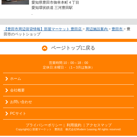
愛知県豊田市御幸本町４丁目
愛知環状鉄道 三河豊田駅
-
【豊田市周辺賃貸情報】部屋マーケット 豊田店
>
周辺施設案内
>
豊田市
>
豊
田市のペットショップ
ページトップに戻る
営業時間:10：00～18：00
定休日:水曜日・（1～3月は無休）
ホーム
会社概要
お問い合わせ
PCサイト
プライバシーポリシー
利用規約
｜アクセスマップ
｜
Copyright(c) 部屋マーケット 豊田店 株式会社Modern Leasing All rights reserved.