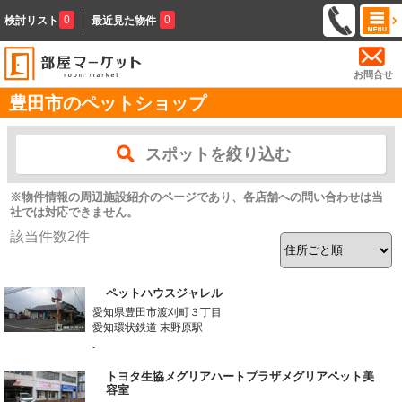
0
0
検討リスト
最近見た物件
お問合せ
豊田市のペットショップ
スポットを絞り込む
※物件情報の周辺施設紹介のページであり、各店舗への問い合わせは当
社では対応できません。
該当件数
2
件
ペットハウスジャレル
愛知県豊田市渡刈町３丁目
愛知環状鉄道 末野原駅
-
トヨタ生協メグリアハートプラザメグリアペット美
容室