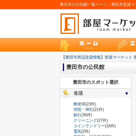
豊田市の公民館一覧ページ｜豊田市賃貸マン
【豊田市周辺賃貸情報】部屋マーケット 
豊田市の公民館
豊田市のスポット選択
生活
郵便局
(23件)
寺院・神社
(21件)
銀行
(36件)
クリーニング
(27件)
コインランドリー
(16件)
電気
(2件)