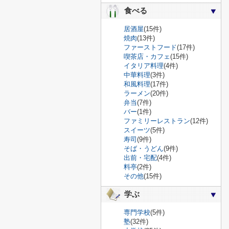
食べる
居酒屋
(15件)
焼肉
(13件)
ファーストフード
(17件)
喫茶店・カフェ
(15件)
イタリア料理
(4件)
中華料理
(3件)
和風料理
(17件)
ラーメン
(20件)
弁当
(7件)
バー
(1件)
ファミリーレストラン
(12件)
スイーツ
(5件)
寿司
(9件)
そば・うどん
(9件)
出前・宅配
(4件)
料亭
(2件)
その他
(15件)
学ぶ
専門学校
(5件)
塾
(32件)