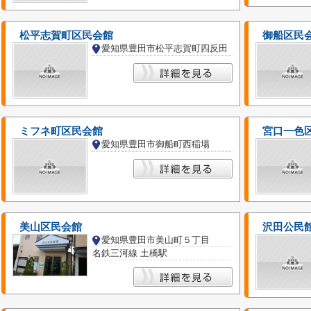
松平志賀町区民会館
御船区民
愛知県豊田市松平志賀町四反田
ミフネ町区民会館
宮口一色
愛知県豊田市御船町西稲場
美山区民会館
沢田公民
愛知県豊田市美山町５丁目
名鉄三河線 土橋駅