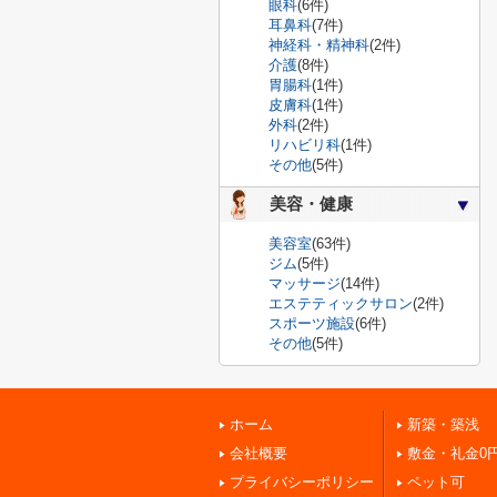
眼科
(6件)
耳鼻科
(7件)
神経科・精神科
(2件)
介護
(8件)
胃腸科
(1件)
皮膚科
(1件)
外科
(2件)
リハビリ科
(1件)
その他
(5件)
美容・健康
美容室
(63件)
ジム
(5件)
マッサージ
(14件)
エステティックサロン
(2件)
スポーツ施設
(6件)
その他
(5件)
ホーム
新築・築浅
会社概要
敷金・礼金0
プライバシーポリシー
ペット可