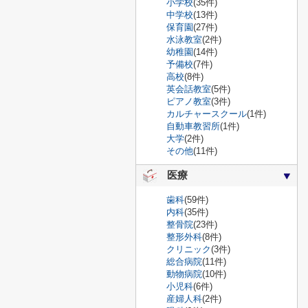
小学校
(35件)
中学校
(13件)
保育園
(27件)
水泳教室
(2件)
幼稚園
(14件)
予備校
(7件)
高校
(8件)
英会話教室
(5件)
ピアノ教室
(3件)
カルチャースクール
(1件)
自動車教習所
(1件)
大学
(2件)
その他
(11件)
医療
歯科
(59件)
内科
(35件)
整骨院
(23件)
整形外科
(8件)
クリニック
(3件)
総合病院
(11件)
動物病院
(10件)
小児科
(6件)
産婦人科
(2件)