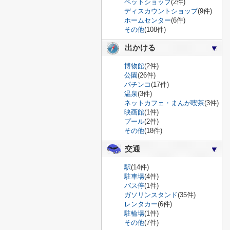
ペットショップ
(2件)
ディスカウントショップ
(9件)
ホームセンター
(6件)
その他
(108件)
出かける
博物館
(2件)
公園
(26件)
パチンコ
(17件)
温泉
(3件)
ネットカフェ・まんが喫茶
(3件)
映画館
(1件)
プール
(2件)
その他
(18件)
交通
駅
(14件)
駐車場
(4件)
バス停
(1件)
ガソリンスタンド
(35件)
レンタカー
(6件)
駐輪場
(1件)
その他
(7件)