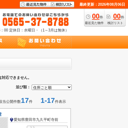
最終更新：2026年08月06日
00
00
件
件
最近見た物件
検討リスト
：00
定休日：水曜日・（1～3月は無休）
は対応できません。
並び順：
17
1-17
該当公開件数
件
件表示
館
愛知県豊田市九久平町寺前