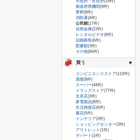
市役所・区役所
(18件)
都道府県機関
(9件)
警察
(8件)
消防署
(4件)
公民館
(17件)
信用金庫
(23件)
レンタルビデオ
(8件)
冠婚葬祭
(6件)
図書館
(3件)
その他
(66件)
買う
コンビニエンスストア
(110件)
酒屋
(8件)
スーパー
(44件)
ドラッグストア
(77件)
文具店
(3件)
家電製品
(8件)
生活雑貨店
(6件)
書店
(5件)
インテリア
(3件)
ショッピングセンター
(3件)
アウトレット
(1件)
デパート
(1件)