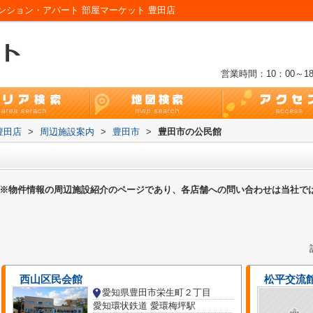
ション・アパート 部屋マーケット 豊田店
営業時間：10：00～18
豊田店
>
周辺施設案内
>
豊田市
>
豊田市の公民館
※物件情報の周辺施設紹介のページであり、各店舗への問い合わせは当社で
西山区民会館
松平交流
愛知県豊田市栄生町２丁目
愛知環状鉄道 愛環梅坪駅