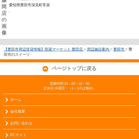
愛知県豊田市深見町常楽
-
【豊田市周辺賃貸情報】部屋マーケット 豊田店
>
周辺施設案内
>
豊田市
>
豊
田市のスイーツ
ページトップに戻る
営業時間:10：00～18：00
定休日:水曜日・（1～3月は無休）
ホーム
会社概要
お問い合わせ
PCサイト