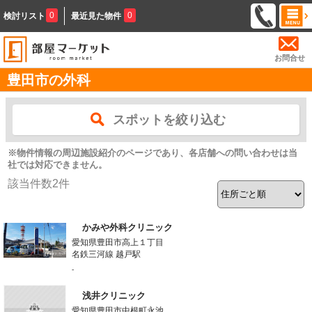
0
0
検討リスト
最近見た物件
お問合せ
豊田市の外科
スポットを絞り込む
※物件情報の周辺施設紹介のページであり、各店舗への問い合わせは当
社では対応できません。
該当件数
2
件
かみや外科クリニック
愛知県豊田市高上１丁目
名鉄三河線 越戸駅
-
浅井クリニック
愛知県豊田市中根町永池