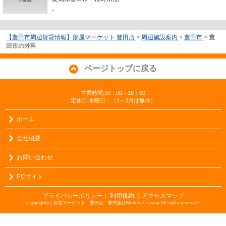
-
【豊田市周辺賃貸情報】部屋マーケット 豊田店
>
周辺施設案内
>
豊田市
>
豊
田市の外科
ページトップに戻る
営業時間:10：00～18：00
定休日:水曜日・（1～3月は無休）
ホーム
会社概要
お問い合わせ
PCサイト
プライバシーポリシー
利用規約
｜アクセスマップ
｜
Copyright(c) 部屋マーケット 豊田店 株式会社Modern Leasing All rights reserved.