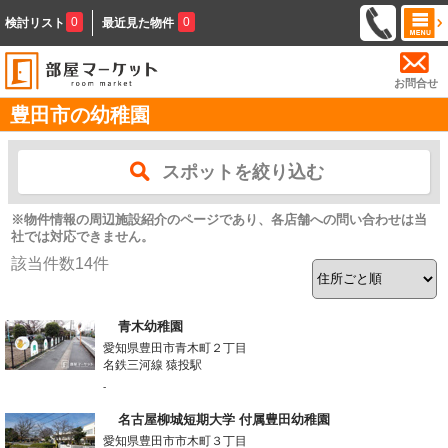
0
0
検討リスト
最近見た物件
お問合せ
豊田市の幼稚園
スポットを絞り込む
※物件情報の周辺施設紹介のページであり、各店舗への問い合わせは当
社では対応できません。
該当件数
14
件
青木幼稚園
愛知県豊田市青木町２丁目
名鉄三河線 猿投駅
-
名古屋柳城短期大学 付属豊田幼稚園
愛知県豊田市市木町３丁目