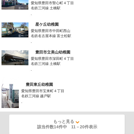
愛知県豊田市聖心町４丁目
名鉄三河線 土橋駅
-
星ケ丘幼稚園
愛知県豊田市中田町西山
名鉄名古屋本線 富士松駅
-
豊田市立美山幼稚園
愛知県豊田市深田町４丁目
名鉄三河線 土橋駅
-
豊田東丘幼稚園
愛知県豊田市宝来町４丁目
名鉄三河線 越戸駅
-
もっと見る
該当件数14件中
11
－
20
件表示