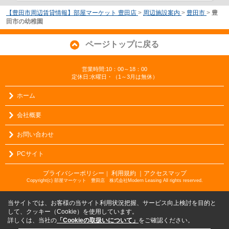
【豊田市周辺賃貸情報】部屋マーケット 豊田店
>
周辺施設案内
>
豊田市
>
豊
田市の幼稚園
ページトップに戻る
営業時間:10：00～18：00
定休日:水曜日・（1～3月は無休）
ホーム
会社概要
お問い合わせ
PCサイト
プライバシーポリシー
利用規約
｜アクセスマップ
｜
Copyright(c) 部屋マーケット 豊田店 株式会社Modern Leasing All rights reserved.
当サイトでは、お客様の当サイト利用状況把握、サービス向上検討を目的と
して、クッキー（Cookie）を使用しています。
詳しくは、当社の
「Cookieの取扱いについて」
をご確認ください。