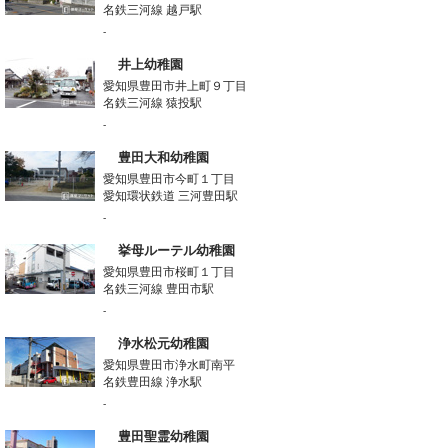
名鉄三河線 越戸駅
-
井上幼稚園
愛知県豊田市井上町９丁目
名鉄三河線 猿投駅
-
豊田大和幼稚園
愛知県豊田市今町１丁目
愛知環状鉄道 三河豊田駅
-
挙母ルーテル幼稚園
愛知県豊田市桜町１丁目
名鉄三河線 豊田市駅
-
浄水松元幼稚園
愛知県豊田市浄水町南平
名鉄豊田線 浄水駅
-
豊田聖霊幼稚園