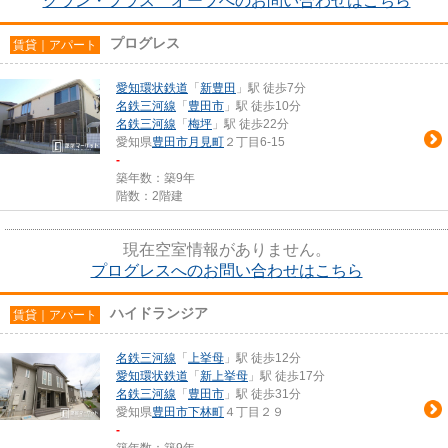
グラン・プラス オーブへのお問い合わせはこちら
プログレス
賃貸｜アパート
愛知環状鉄道
「
新豊田
」駅 徒歩7分
名鉄三河線
「
豊田市
」駅 徒歩10分
名鉄三河線
「
梅坪
」駅 徒歩22分
愛知県
豊田市
月見町
２丁目6-15
-
築年数：築9年
階数：2階建
現在空室情報がありません。
プログレスへのお問い合わせはこちら
ハイドランジア
賃貸｜アパート
名鉄三河線
「
上挙母
」駅 徒歩12分
愛知環状鉄道
「
新上挙母
」駅 徒歩17分
名鉄三河線
「
豊田市
」駅 徒歩31分
愛知県
豊田市
下林町
４丁目２９
-
築年数：築9年