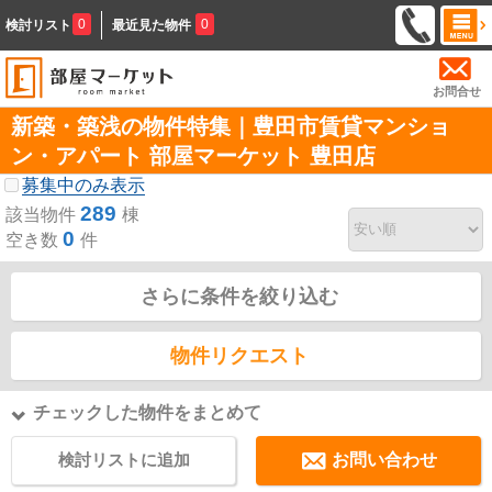
0
0
検討リスト
最近見た物件
お問合せ
新築・築浅の物件特集｜豊田市賃貸マンショ
ン・アパート 部屋マーケット 豊田店
募集中のみ表示
289
該当物件
棟
0
空き数
件
さらに条件を絞り込む
物件リクエスト
チェックした物件をまとめて
検討リストに追加
お問い合わせ