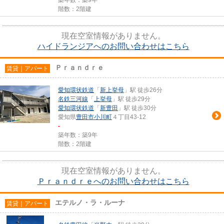
階数：2階建
現在空室情報がありません。
ハイドランジアへのお問い合わせはこちら
Ｐｒａｎｄｒｅ
賃貸｜アパート
愛知環状鉄道
「
新上挙母
」駅 徒歩26分
名鉄三河線
「
上挙母
」駅 徒歩29分
愛知環状鉄道
「
新豊田
」駅 徒歩30分
愛知県
豊田市
小川町
４丁目43-12
-
築年数：築9年
階数：2階建
現在空室情報がありません。
Ｐｒａｎｄｒｅへのお問い合わせはこちら
エテルノ・ラ・ルーナ
賃貸｜アパート