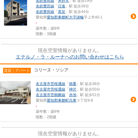
名鉄豊田線
「
米野木
」駅 徒歩29分
名鉄豊田線
「
日進
」駅 徒歩39分
名鉄豊田線
「
黒笹
」駅 徒歩44分
愛知県
愛知郡東郷町
大字諸輪
字上市40-1
-
築年数：築8年
階数：3階建
現在空室情報がありません。
エテルノ・ラ・ルーナへのお問い合わせはこちら
コリーヌ・ソシア
賃貸｜アパート
名古屋市営桜通線
「
徳重
」駅 徒歩38分
名古屋市営桜通線
「
神沢
」駅 徒歩50分
名古屋市営鶴舞線
「
赤池
」駅 徒歩51分
愛知県
愛知郡東郷町
兵庫
３丁目9-8
-
築年数：築9年
階数：2階建
現在空室情報がありません。