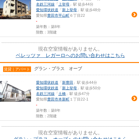
名鉄三河線
「
上挙母
」駅 徒歩44分
愛知環状鉄道
「
新上挙母
」駅 徒歩48分
愛知県
豊田市
平山町
６丁目22
-
築年数：築8年
階数：3階建
現在空室情報がありません。
ベレッツァ レガーロへのお問い合わせはこちら
グラン・プラス オーブ
賃貸｜アパート
愛知環状鉄道
「
新豊田
」駅 徒歩44分
愛知環状鉄道
「
新上挙母
」駅 徒歩50分
名鉄三河線
「
土橋
」駅 徒歩47分
愛知県
豊田市
本新町
１丁目22-1
-
築年数：築8年
階数：2階建
現在空室情報がありません。