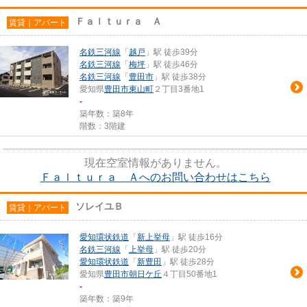
Ｆａｌｔｕｒａ Ａ
賃貸｜アパート
名鉄三河線
「
越戸
」駅 徒歩39分
名鉄三河線
「
梅坪
」駅 徒歩46分
名鉄三河線
「
豊田市
」駅 徒歩38分
愛知県
豊田市
東山町
２丁目3番地1
-
築年数：築8年
階数：3階建
現在空室情報がありません。
Ｆａｌｔｕｒａ Ａへのお問い合わせはこちら
ソレイユＢ
賃貸｜アパート
愛知環状鉄道
「
新上挙母
」駅 徒歩16分
名鉄三河線
「
上挙母
」駅 徒歩20分
愛知環状鉄道
「
新豊田
」駅 徒歩28分
愛知県
豊田市
朝日ケ丘
４丁目50番地1
-
築年数：築9年