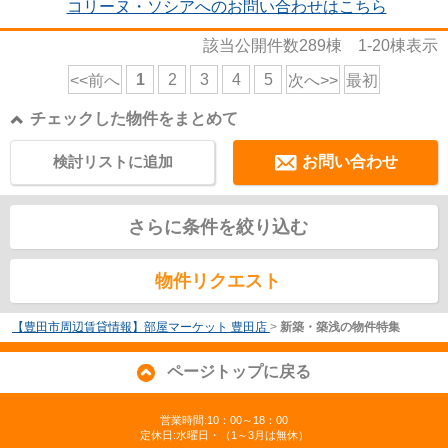
コリーヌ・ソシアへのお問い合わせはこちら
該当公開件数
289
棟
1-20
棟表示
1
2
3
4
5
<<前へ
次へ>>
最初
チェックした物件をまとめて
検討リストに追加
お問い合わせ
さらに条件を絞り込む
物件リクエスト
【豊田市周辺賃貸情報】部屋マーケット 豊田店
>
新築・築浅の物件特集
ページトップに戻る
営業時間:10：00～18：00
定休日:水曜日・（1～3月は無休）