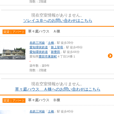
階数：2階建
現在空室情報がありません。
ソレイユＢへのお問い合わせはこちら
草々庭ハウス Ａ棟
賃貸｜アパート
名鉄三河線
「
土橋
」駅 徒歩39分
愛知環状鉄道
「
新上挙母
」駅 徒歩49分
愛知環状鉄道
「
新豊田
」駅 徒歩44分
愛知県
豊田市
東新町
４丁目14番１
-
築年数：築9年
階数：2階建
現在空室情報がありません。
草々庭ハウス Ａ棟へのお問い合わせはこちら
草々庭ハウス Ｂ棟
賃貸｜アパート
名鉄三河線
「
土橋
」駅 徒歩40分