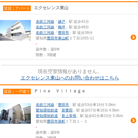
エクセレンス東山
賃貸｜アパート
名鉄三河線
「
越戸
」駅 徒歩42分
名鉄三河線
「
梅坪
」駅 徒歩48分
名鉄三河線
「
豊田市
」駅 徒歩38分
愛知県
豊田市
東山町
２丁目1055-11
-
築年数：築9年
階数：3階建
現在空室情報がありません。
エクセレンス東山へのお問い合わせはこちら
Ｐｉｎｅ Ｖｉｌｌａｇｅ
賃貸｜一戸建て
名鉄三河線
「
豊田市
」駅 徒歩53分車16分 5.0km
愛知環状鉄道
「
新豊田
」駅 徒歩57分車16分 4.9km
愛知環状鉄道
「
新上挙母
」駅 徒歩62分車15分 5.0km
愛知県
豊田市
泉町
１丁目１－２
-
築年数：築9年
階数：2階建