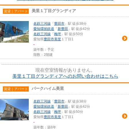
美里１丁目グランディア
賃貸｜アパート
名鉄三河線
「
豊田市
」駅 徒歩38分
愛知環状鉄道
「
新豊田
」駅 徒歩42分
名鉄三河線
「
梅坪
」駅 徒歩50分
愛知県
豊田市
美里
１丁目1
-
築年数：予定
階数：2階建
現在空室情報がありません。
美里１丁目グランディアへのお問い合わせはこちら
パークハイム美里
賃貸｜アパート
名鉄三河線
「
豊田市
」駅 徒歩38分
愛知環状鉄道
「
新豊田
」駅 徒歩42分
名鉄三河線
「
梅坪
」駅 徒歩50分
愛知県
豊田市
美里
１丁目1
-
築年数：築8年