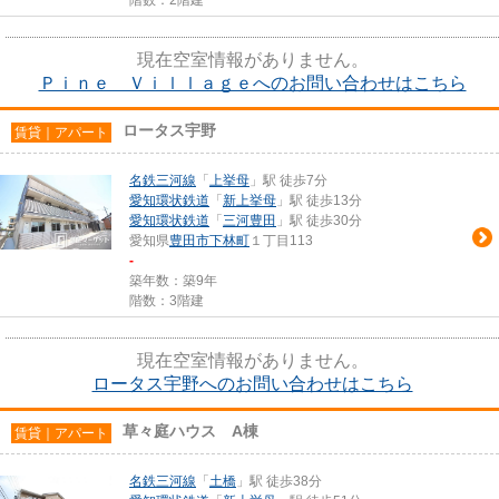
現在空室情報がありません。
Ｐｉｎｅ Ｖｉｌｌａｇｅへのお問い合わせはこちら
ロータス宇野
賃貸｜アパート
名鉄三河線
「
上挙母
」駅 徒歩7分
愛知環状鉄道
「
新上挙母
」駅 徒歩13分
愛知環状鉄道
「
三河豊田
」駅 徒歩30分
愛知県
豊田市
下林町
１丁目113
-
築年数：築9年
階数：3階建
現在空室情報がありません。
ロータス宇野へのお問い合わせはこちら
草々庭ハウス A棟
賃貸｜アパート
名鉄三河線
「
土橋
」駅 徒歩38分