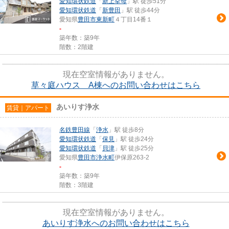
愛知環状鉄道
「
新上挙母
」駅 徒歩51分
愛知環状鉄道
「
新豊田
」駅 徒歩44分
愛知県
豊田市
東新町
４丁目14番１
-
築年数：築9年
階数：2階建
現在空室情報がありません。
草々庭ハウス A棟へのお問い合わせはこちら
あいりす浄水
賃貸｜アパート
名鉄豊田線
「
浄水
」駅 徒歩8分
愛知環状鉄道
「
保見
」駅 徒歩24分
愛知環状鉄道
「
貝津
」駅 徒歩25分
愛知県
豊田市
浄水町
伊保原263-2
-
築年数：築9年
階数：3階建
現在空室情報がありません。
あいりす浄水へのお問い合わせはこちら