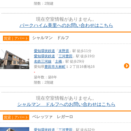
階数：2階建
現在空室情報がありません。
パークハイム美里へのお問い合わせはこちら
シャルマン ドルフ
賃貸｜アパート
愛知環状鉄道
「
末野原
」駅 徒歩11分
愛知環状鉄道
「
三河豊田
」駅 徒歩19分
名鉄三河線
「
土橋
」駅 徒歩29分
愛知県
豊田市
大林町
１２丁目16番地16
-
築年数：築8年
階数：2階建
現在空室情報がありません。
シャルマン ドルフへのお問い合わせはこちら
ベレッツァ レガーロ
賃貸｜アパート
愛知環状鉄道
「
三河豊田
」駅 徒歩32分