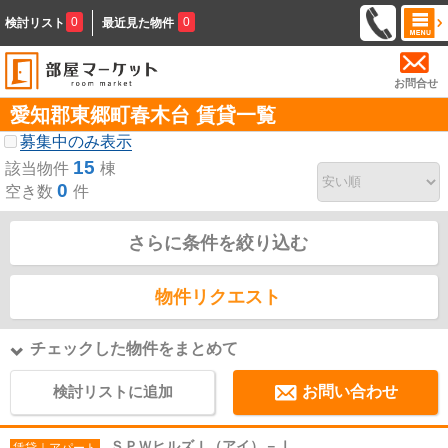
0
0
検討リスト
最近見た物件
お問合せ
愛知郡東郷町春木台 賃貸一覧
募集中のみ表示
15
該当物件
棟
0
空き数
件
さらに条件を絞り込む
物件リクエスト
チェックした物件をまとめて
検討リストに追加
お問い合わせ
ＳＰＷヒルズＩ（アイ）－Ⅰ
賃貸｜アパート