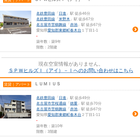
名鉄豊田線
「
日進
」駅 徒歩46分
名鉄豊田線
「
米野木
」駅 徒歩67分
名古屋市営鶴舞線
「
赤池
」駅 徒歩67分
愛知県
愛知郡東郷町
春木台
１丁目1-1
-
築年数：築9年
階数：2階建
現在空室情報がありません。
ＳＰＷヒルズＩ（アイ）－Ⅰへのお問い合わせはこちら
ＬＵＭＩＵＳ
賃貸｜アパート
名鉄豊田線
「
日進
」駅 徒歩49分
名古屋市営桜通線
「
徳重
」駅 徒歩70分
名古屋市営鶴舞線
「
赤池
」駅 徒歩67分
愛知県
愛知郡東郷町
春木台
２丁目1-11
-
築年数：築10年
階数：3階建