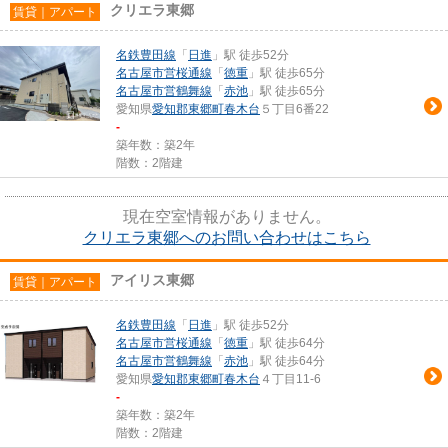
クリエラ東郷
賃貸｜アパート
名鉄豊田線
「
日進
」駅 徒歩52分
名古屋市営桜通線
「
徳重
」駅 徒歩65分
名古屋市営鶴舞線
「
赤池
」駅 徒歩65分
愛知県
愛知郡東郷町
春木台
５丁目6番22
-
築年数：築2年
階数：2階建
現在空室情報がありません。
クリエラ東郷へのお問い合わせはこちら
アイリス東郷
賃貸｜アパート
名鉄豊田線
「
日進
」駅 徒歩52分
名古屋市営桜通線
「
徳重
」駅 徒歩64分
名古屋市営鶴舞線
「
赤池
」駅 徒歩64分
愛知県
愛知郡東郷町
春木台
４丁目11-6
-
築年数：築2年
階数：2階建