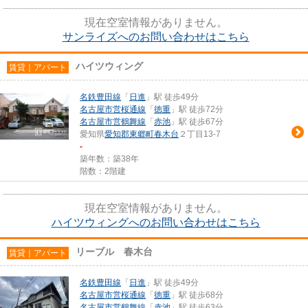
現在空室情報がありません。
サンライズへのお問い合わせはこちら
ハイツウィング
賃貸｜アパート
名鉄豊田線
「
日進
」駅 徒歩49分
名古屋市営桜通線
「
徳重
」駅 徒歩72分
名古屋市営鶴舞線
「
赤池
」駅 徒歩67分
愛知県
愛知郡東郷町
春木台
２丁目13-7
-
築年数：築38年
階数：2階建
現在空室情報がありません。
ハイツウィングへのお問い合わせはこちら
リーブル 春木台
賃貸｜アパート
名鉄豊田線
「
日進
」駅 徒歩49分
名古屋市営桜通線
「
徳重
」駅 徒歩68分
名古屋市営鶴舞線
「
赤池
」駅 徒歩63分