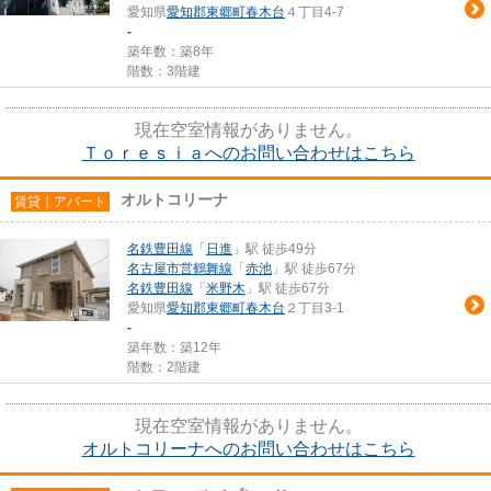
愛知県
愛知郡東郷町
春木台
４丁目4-7
-
築年数：築8年
階数：3階建
現在空室情報がありません。
Ｔｏｒｅｓｉａへのお問い合わせはこちら
オルトコリーナ
賃貸｜アパート
名鉄豊田線
「
日進
」駅 徒歩49分
名古屋市営鶴舞線
「
赤池
」駅 徒歩67分
名鉄豊田線
「
米野木
」駅 徒歩67分
愛知県
愛知郡東郷町
春木台
２丁目3-1
-
築年数：築12年
階数：2階建
現在空室情報がありません。
オルトコリーナへのお問い合わせはこちら