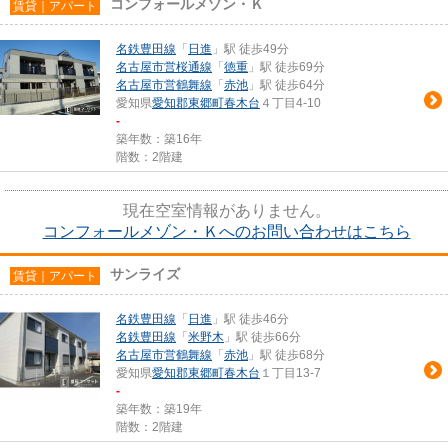
コンフォールメゾン・Ｋ
賃貸｜アパート
名鉄豊田線
「
日進
」駅 徒歩49分
名古屋市営桜通線
「
徳重
」駅 徒歩69分
名古屋市営鶴舞線
「
赤池
」駅 徒歩64分
愛知県
愛知郡東郷町
春木台
４丁目4-10
-
築年数：築16年
階数：2階建
現在空室情報がありません。
コンフォールメゾン・Ｋへのお問い合わせはこちら
サンライズ
賃貸｜アパート
名鉄豊田線
「
日進
」駅 徒歩46分
名鉄豊田線
「
米野木
」駅 徒歩66分
名古屋市営鶴舞線
「
赤池
」駅 徒歩68分
愛知県
愛知郡東郷町
春木台
１丁目13-7
-
築年数：築19年
階数：2階建