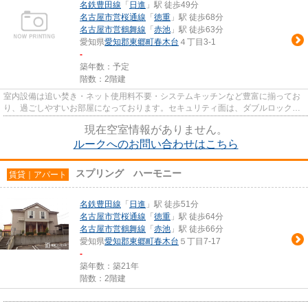
名鉄豊田線
「
日進
」駅 徒歩49分
名古屋市営桜通線
「
徳重
」駅 徒歩68分
名古屋市営鶴舞線
「
赤池
」駅 徒歩63分
愛知県
愛知郡東郷町
春木台
４丁目3-1
-
築年数：予定
階数：2階建
室内設備は追い焚き・ネット使用料不要・システムキッチンなど豊富に揃ってお
り、過ごしやすいお部屋になっております。セキュリティ面は、ダブルロックキ
ー・24時間有人管理など充実...
現在空室情報がありません。
ルークへのお問い合わせはこちら
スプリング ハーモニー
賃貸｜アパート
名鉄豊田線
「
日進
」駅 徒歩51分
名古屋市営桜通線
「
徳重
」駅 徒歩64分
名古屋市営鶴舞線
「
赤池
」駅 徒歩66分
愛知県
愛知郡東郷町
春木台
５丁目7-17
-
築年数：築21年
階数：2階建