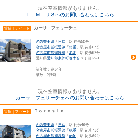
現在空室情報がありません。
ＬＵＭＩＵＳへのお問い合わせはこちら
カーサ フェリーチェ
賃貸｜アパート
名鉄豊田線
「
日進
」駅 徒歩50分
名古屋市営桜通線
「
徳重
」駅 徒歩67分
名古屋市営鶴舞線
「
赤池
」駅 徒歩62分
愛知県
愛知郡東郷町
春木台
３丁目14-8
-
築年数：築14年
階数：2階建
現在空室情報がありません。
カーサ フェリーチェへのお問い合わせはこちら
Ｔｏｒｅｓｉａ
賃貸｜アパート
名鉄豊田線
「
日進
」駅 徒歩49分
名古屋市営桜通線
「
徳重
」駅 徒歩71分
名古屋市営鶴舞線
「
赤池
」駅 徒歩69分