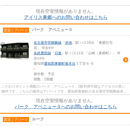
現在空室情報がありません。
アイリス東郷へのお問い合わせはこちら
パーク アベニューⅡ
賃貸｜アパート
名古屋市営鶴舞線
「
赤池
」駅 バス16分 「東郷社宅
前」 停歩9分
名鉄豊田線
「
日進
」駅 バス11分 「山崎（東郷町）」 停
歩14分
愛知県
愛知郡東郷町
春木台
３丁目６-６
-
築年数：予定
階数：2階建
こだわりポイント満載のパーク アベニューⅡ。2駅利用可能なアクセスの良い
物件です。こちらの物件はアパートです。愛知郡東郷町の名古屋市営鶴舞線赤池
周辺にある物件に関することはt...
現在空室情報がありません。
パーク アベニューⅡへのお問い合わせはこちら
ルーク
賃貸｜アパート