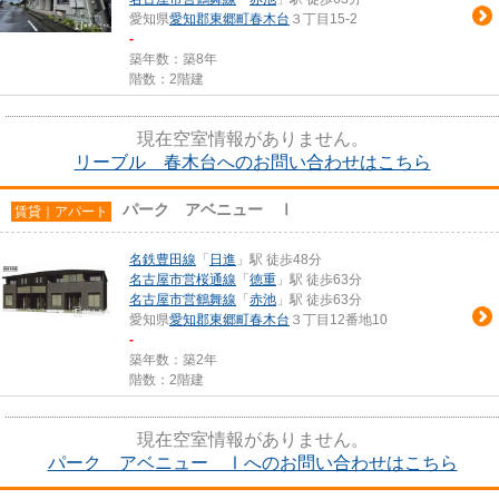
愛知県
愛知郡東郷町
春木台
３丁目15-2
-
築年数：築8年
階数：2階建
現在空室情報がありません。
リーブル 春木台へのお問い合わせはこちら
パーク アベニュー Ⅰ
賃貸｜アパート
名鉄豊田線
「
日進
」駅 徒歩48分
名古屋市営桜通線
「
徳重
」駅 徒歩63分
名古屋市営鶴舞線
「
赤池
」駅 徒歩63分
愛知県
愛知郡東郷町
春木台
３丁目12番地10
-
築年数：築2年
階数：2階建
現在空室情報がありません。
パーク アベニュー Ⅰへのお問い合わせはこちら