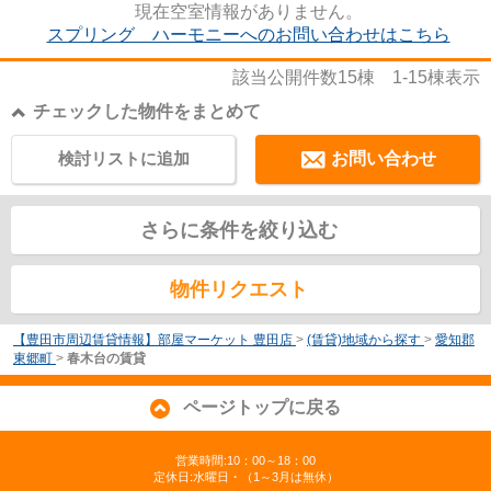
現在空室情報がありません。
スプリング ハーモニーへのお問い合わせはこちら
該当公開件数
15
棟
1-15
棟表示
チェックした物件をまとめて
検討リストに追加
お問い合わせ
さらに条件を絞り込む
物件リクエスト
【豊田市周辺賃貸情報】部屋マーケット 豊田店
>
(賃貸)地域から探す
>
愛知郡
東郷町
>
春木台の賃貸
ページトップに戻る
営業時間:10：00～18：00
定休日:水曜日・（1～3月は無休）