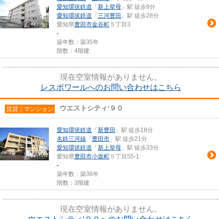
愛知環状鉄道
「
新上挙母
」駅 徒歩9分
愛知環状鉄道
「
三河豊田
」駅 徒歩28分
愛知県
豊田市
金谷町
５丁目3
-
築年数：築35年
階数：4階建
現在空室情報がありません。
レスポワールへのお問い合わせはこちら
ウエストシティ‘９０
賃貸｜マンション
愛知環状鉄道
「
新豊田
」駅 徒歩18分
名鉄三河線
「
豊田市
」駅 徒歩21分
愛知環状鉄道
「
新上挙母
」駅 徒歩33分
愛知県
豊田市
小坂町
５丁目55-1
-
築年数：築36年
階数：3階建
現在空室情報がありません。