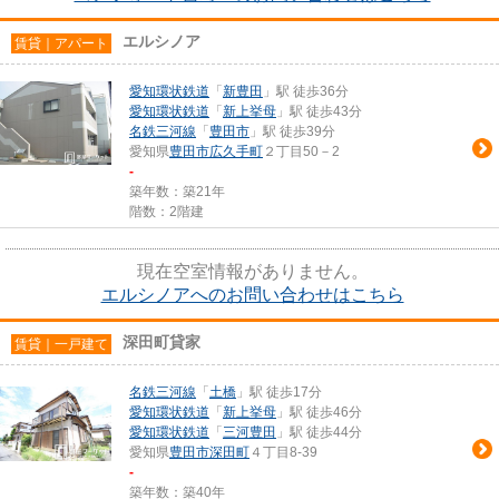
エルシノア
賃貸｜アパート
愛知環状鉄道
「
新豊田
」駅 徒歩36分
愛知環状鉄道
「
新上挙母
」駅 徒歩43分
名鉄三河線
「
豊田市
」駅 徒歩39分
愛知県
豊田市
広久手町
２丁目50－2
-
築年数：築21年
階数：2階建
現在空室情報がありません。
エルシノアへのお問い合わせはこちら
深田町貸家
賃貸｜一戸建て
名鉄三河線
「
土橋
」駅 徒歩17分
愛知環状鉄道
「
新上挙母
」駅 徒歩46分
愛知環状鉄道
「
三河豊田
」駅 徒歩44分
愛知県
豊田市
深田町
４丁目8-39
-
築年数：築40年