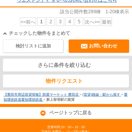
ウエストシティ‘９０へのお問い合わせはこちら
該当公開件数
289
棟
1-20
棟表示
1
2
3
4
5
<<前へ
次へ>>
最初
チェックした物件をまとめて
検討リストに追加
お問い合わせ
さらに条件を絞り込む
物件リクエスト
【豊田市周辺賃貸情報】部屋マーケット 豊田店
>
(賃貸)路線・駅から探す
>
愛
知環状鉄道愛知環状鉄道
>
新上挙母駅の賃貸
ページトップに戻る
営業時間:10：00～18：00
定休日:水曜日・（1～3月は無休）