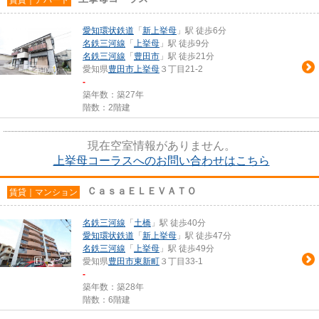
愛知環状鉄道
「
新上挙母
」駅 徒歩6分
名鉄三河線
「
上挙母
」駅 徒歩9分
名鉄三河線
「
豊田市
」駅 徒歩21分
愛知県
豊田市
上挙母
３丁目21-2
-
築年数：築27年
階数：2階建
現在空室情報がありません。
上挙母コーラスへのお問い合わせはこちら
ＣａｓａＥＬＥＶＡＴＯ
賃貸｜マンション
名鉄三河線
「
土橋
」駅 徒歩40分
愛知環状鉄道
「
新上挙母
」駅 徒歩47分
名鉄三河線
「
上挙母
」駅 徒歩49分
愛知県
豊田市
東新町
３丁目33-1
-
築年数：築28年
階数：6階建