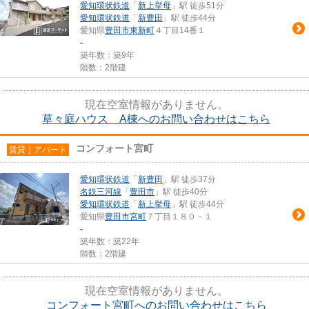
愛知環状鉄道
「
新上挙母
」駅 徒歩51分
愛知環状鉄道
「
新豊田
」駅 徒歩44分
愛知県
豊田市
東新町
４丁目14番１
-
築年数：築9年
階数：2階建
現在空室情報がありません。
草々庭ハウス A棟へのお問い合わせはこちら
コンフォート宮町
賃貸｜アパート
愛知環状鉄道
「
新豊田
」駅 徒歩37分
名鉄三河線
「
豊田市
」駅 徒歩40分
愛知環状鉄道
「
新上挙母
」駅 徒歩44分
愛知県
豊田市
宮町
７丁目１８０－１
-
築年数：築22年
階数：2階建
現在空室情報がありません。
コンフォート宮町へのお問い合わせはこちら