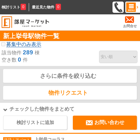
0
0
検討リスト
最近見た物件
お問合せ
新上挙母駅物件一覧
募集中のみ表示
289
該当物件
棟
0
空き数
件
さらに条件を絞り込む
物件リクエスト
チェックした物件をまとめて
検討リストに追加
お問い合わせ
上挙母コーラス
賃貸｜アパート