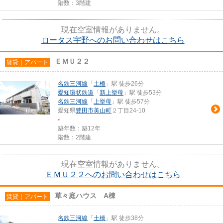
階数：3階建
現在空室情報がありません。
ロータス宇野へのお問い合わせはこちら
ＥＭＵ２２
賃貸｜アパート
名鉄三河線
「
土橋
」駅 徒歩26分
愛知環状鉄道
「
新上挙母
」駅 徒歩53分
名鉄三河線
「
上挙母
」駅 徒歩57分
愛知県
豊田市
美山町
２丁目24-10
-
築年数：築12年
階数：2階建
現在空室情報がありません。
ＥＭＵ２２へのお問い合わせはこちら
草々庭ハウス A棟
賃貸｜アパート
名鉄三河線
「
土橋
」駅 徒歩38分