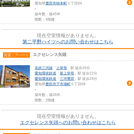
愛知県
豊田市
柿本町
５丁目64
-
築年数：築45年
階数：4階建
現在空室情報がありません。
第二平野ハイツへのお問い合わせはこちら
エクセレンス矢頭
賃貸｜アパート
名鉄三河線
「
上挙母
」駅 徒歩16分
愛知環状鉄道
「
新上挙母
」駅 徒歩22分
愛知環状鉄道
「
三河豊田
」駅 徒歩24分
愛知県
豊田市
下市場町
５丁目68
-
築年数：築26年
階数：2階建
現在空室情報がありません。
エクセレンス矢頭へのお問い合わせはこちら