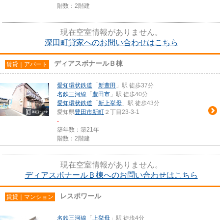
階数：2階建
現在空室情報がありません。
深田町貸家へのお問い合わせはこちら
ディアスボナールＢ棟
賃貸｜アパート
愛知環状鉄道
「
新豊田
」駅 徒歩37分
名鉄三河線
「
豊田市
」駅 徒歩40分
愛知環状鉄道
「
新上挙母
」駅 徒歩43分
愛知県
豊田市
新町
２丁目23-3-1
-
築年数：築21年
階数：2階建
現在空室情報がありません。
ディアスボナールＢ棟へのお問い合わせはこちら
レスポワール
賃貸｜マンション
名鉄三河線
「
上挙母
」駅 徒歩4分