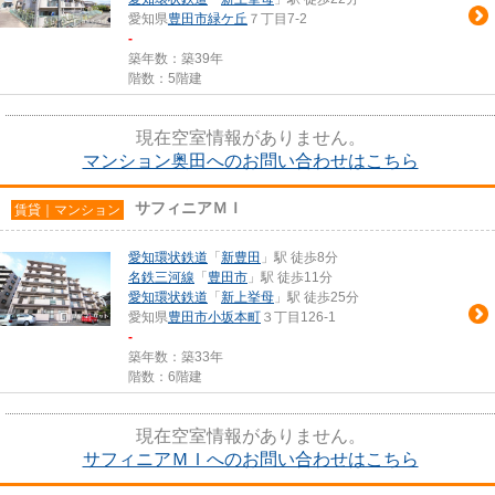
愛知県
豊田市
緑ケ丘
７丁目7-2
-
築年数：築39年
階数：5階建
現在空室情報がありません。
マンション奥田へのお問い合わせはこちら
サフィニアＭＩ
賃貸｜マンション
愛知環状鉄道
「
新豊田
」駅 徒歩8分
名鉄三河線
「
豊田市
」駅 徒歩11分
愛知環状鉄道
「
新上挙母
」駅 徒歩25分
愛知県
豊田市
小坂本町
３丁目126-1
-
築年数：築33年
階数：6階建
現在空室情報がありません。
サフィニアＭＩへのお問い合わせはこちら