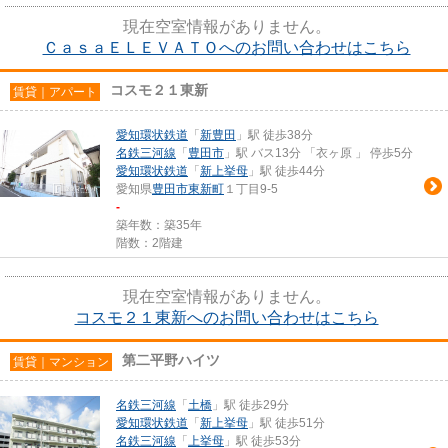
現在空室情報がありません。
ＣａｓａＥＬＥＶＡＴＯへのお問い合わせはこちら
コスモ２１東新
賃貸｜アパート
愛知環状鉄道
「
新豊田
」駅 徒歩38分
名鉄三河線
「
豊田市
」駅 バス13分 「衣ヶ原 」 停歩5分
愛知環状鉄道
「
新上挙母
」駅 徒歩44分
愛知県
豊田市
東新町
１丁目9-5
-
築年数：築35年
階数：2階建
現在空室情報がありません。
コスモ２１東新へのお問い合わせはこちら
第二平野ハイツ
賃貸｜マンション
名鉄三河線
「
土橋
」駅 徒歩29分
愛知環状鉄道
「
新上挙母
」駅 徒歩51分
名鉄三河線
「
上挙母
」駅 徒歩53分