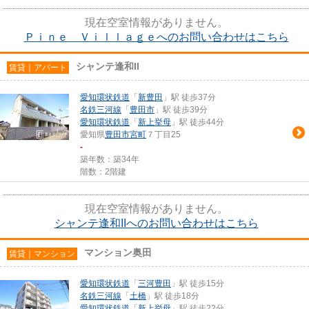
現在空室情報がありません。
Ｐｉｎｅ Ｖｉｌｌａｇｅへのお問い合わせはこちら
シャンテ逢和II
賃貸｜アパート
愛知環状鉄道
「
新豊田
」駅 徒歩37分
名鉄三河線
「
豊田市
」駅 徒歩39分
愛知環状鉄道
「
新上挙母
」駅 徒歩44分
愛知県
豊田市
宮町
７丁目25
-
築年数：築34年
階数：2階建
現在空室情報がありません。
シャンテ逢和IIへのお問い合わせはこちら
マンション奥田
賃貸｜マンション
愛知環状鉄道
「
三河豊田
」駅 徒歩15分
名鉄三河線
「
土橋
」駅 徒歩18分
愛知環状鉄道
「
新上挙母
」駅 徒歩22分