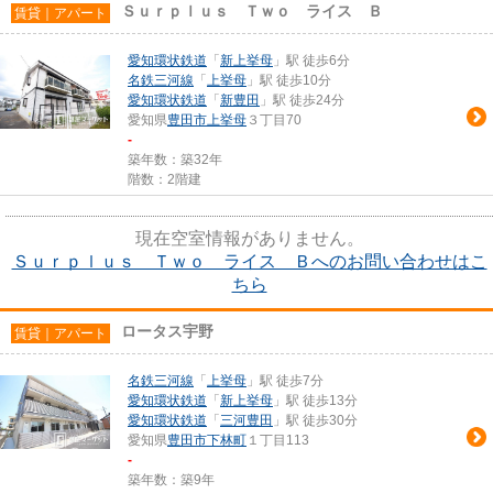
Ｓｕｒｐｌｕｓ Ｔｗｏ ライス Ｂ
賃貸｜アパート
愛知環状鉄道
「
新上挙母
」駅 徒歩6分
名鉄三河線
「
上挙母
」駅 徒歩10分
愛知環状鉄道
「
新豊田
」駅 徒歩24分
愛知県
豊田市
上挙母
３丁目70
-
築年数：築32年
階数：2階建
現在空室情報がありません。
Ｓｕｒｐｌｕｓ Ｔｗｏ ライス Ｂへのお問い合わせはこ
ちら
ロータス宇野
賃貸｜アパート
名鉄三河線
「
上挙母
」駅 徒歩7分
愛知環状鉄道
「
新上挙母
」駅 徒歩13分
愛知環状鉄道
「
三河豊田
」駅 徒歩30分
愛知県
豊田市
下林町
１丁目113
-
築年数：築9年