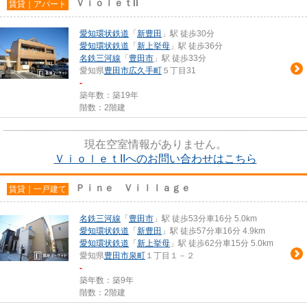
ＶｉｏｌｅｔII
賃貸｜アパート
愛知環状鉄道
「
新豊田
」駅 徒歩30分
愛知環状鉄道
「
新上挙母
」駅 徒歩36分
名鉄三河線
「
豊田市
」駅 徒歩33分
愛知県
豊田市
広久手町
５丁目31
-
築年数：築19年
階数：2階建
現在空室情報がありません。
ＶｉｏｌｅｔIIへのお問い合わせはこちら
Ｐｉｎｅ Ｖｉｌｌａｇｅ
賃貸｜一戸建て
名鉄三河線
「
豊田市
」駅 徒歩53分車16分 5.0km
愛知環状鉄道
「
新豊田
」駅 徒歩57分車16分 4.9km
愛知環状鉄道
「
新上挙母
」駅 徒歩62分車15分 5.0km
愛知県
豊田市
泉町
１丁目１－２
-
築年数：築9年
階数：2階建