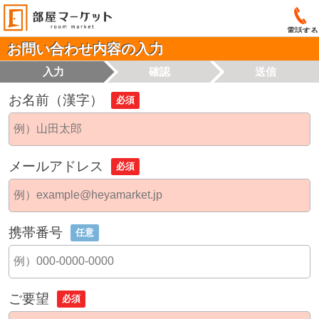
電話する
お問い合わせ内容の入力
入力
確認
送信
お名前（漢字）
必須
メールアドレス
必須
携帯番号
任意
ご要望
必須