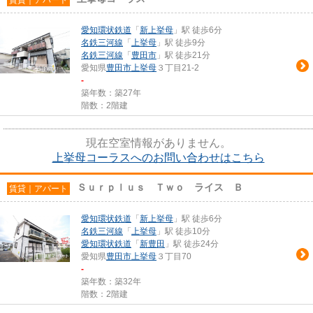
愛知環状鉄道
「
新上挙母
」駅 徒歩6分
名鉄三河線
「
上挙母
」駅 徒歩9分
名鉄三河線
「
豊田市
」駅 徒歩21分
愛知県
豊田市
上挙母
３丁目21-2
-
築年数：築27年
階数：2階建
現在空室情報がありません。
上挙母コーラスへのお問い合わせはこちら
Ｓｕｒｐｌｕｓ Ｔｗｏ ライス Ｂ
賃貸｜アパート
愛知環状鉄道
「
新上挙母
」駅 徒歩6分
名鉄三河線
「
上挙母
」駅 徒歩10分
愛知環状鉄道
「
新豊田
」駅 徒歩24分
愛知県
豊田市
上挙母
３丁目70
-
築年数：築32年
階数：2階建