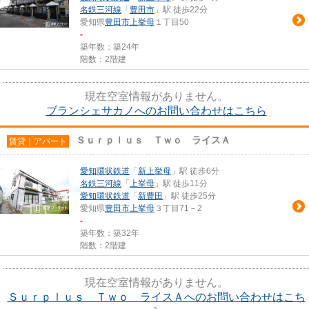
名鉄三河線
「
豊田市
」駅 徒歩22分
愛知県
豊田市
上挙母
１丁目50
-
築年数：築24年
階数：2階建
現在空室情報がありません。
ブランシェサカノへのお問い合わせはこちら
Ｓｕｒｐｌｕｓ Ｔｗｏ ライスＡ
賃貸｜アパート
愛知環状鉄道
「
新上挙母
」駅 徒歩6分
名鉄三河線
「
上挙母
」駅 徒歩11分
愛知環状鉄道
「
新豊田
」駅 徒歩25分
愛知県
豊田市
上挙母
３丁目71－2
-
築年数：築32年
階数：2階建
現在空室情報がありません。
Ｓｕｒｐｌｕｓ Ｔｗｏ ライスＡへのお問い合わせはこち