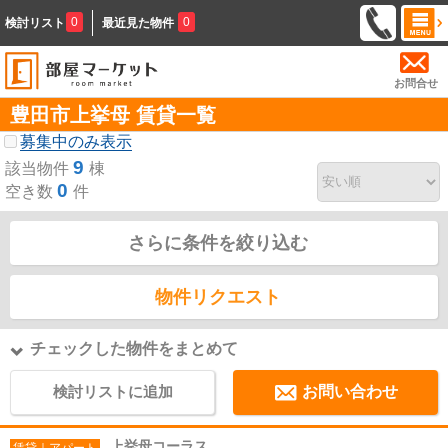
0
0
検討リスト
最近見た物件
お問合せ
豊田市上挙母 賃貸一覧
募集中のみ表示
9
該当物件
棟
0
空き数
件
さらに条件を絞り込む
物件リクエスト
チェックした物件をまとめて
検討リストに追加
お問い合わせ
上挙母コーラス
賃貸｜アパート