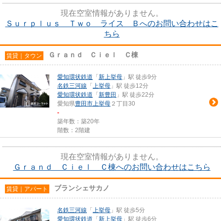
現在空室情報がありません。
Ｓｕｒｐｌｕｓ Ｔｗｏ ライス Ｂへのお問い合わせはこ
ちら
Ｇｒａｎｄ Ｃｉｅｌ Ｃ棟
賃貸｜タウン
愛知環状鉄道
「
新上挙母
」駅 徒歩9分
名鉄三河線
「
上挙母
」駅 徒歩12分
愛知環状鉄道
「
新豊田
」駅 徒歩22分
愛知県
豊田市
上挙母
２丁目30
-
築年数：築20年
階数：2階建
現在空室情報がありません。
Ｇｒａｎｄ Ｃｉｅｌ Ｃ棟へのお問い合わせはこちら
ブランシェサカノ
賃貸｜アパート
名鉄三河線
「
上挙母
」駅 徒歩5分
愛知環状鉄道
「
新上挙母
」駅 徒歩6分