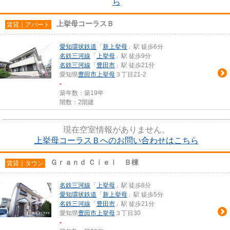
ら
上挙母コーラスＢ
賃貸｜アパート
愛知環状鉄道
「
新上挙母
」駅 徒歩6分
名鉄三河線
「
上挙母
」駅 徒歩9分
名鉄三河線
「
豊田市
」駅 徒歩21分
愛知県
豊田市
上挙母
３丁目21-2
-
築年数：築19年
階数：2階建
現在空室情報がありません。
上挙母コーラスＢへのお問い合わせはこちら
Ｇｒａｎｄ Ｃｉｅｌ Ｂ棟
賃貸｜タウン
名鉄三河線
「
上挙母
」駅 徒歩8分
愛知環状鉄道
「
新上挙母
」駅 徒歩5分
名鉄三河線
「
豊田市
」駅 徒歩21分
愛知県
豊田市
上挙母
３丁目30
-