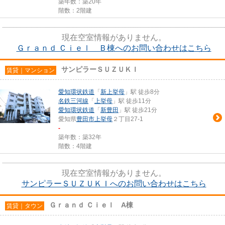
築年数：築20年
階数：2階建
現在空室情報がありません。
Ｇｒａｎｄ Ｃｉｅｌ Ｂ棟へのお問い合わせはこちら
サンピラーＳＵＺＵＫＩ
賃貸｜マンション
愛知環状鉄道
「
新上挙母
」駅 徒歩8分
名鉄三河線
「
上挙母
」駅 徒歩11分
愛知環状鉄道
「
新豊田
」駅 徒歩21分
愛知県
豊田市
上挙母
２丁目27-1
-
築年数：築32年
階数：4階建
現在空室情報がありません。
サンピラーＳＵＺＵＫＩへのお問い合わせはこちら
Ｇｒａｎｄ Ｃｉｅｌ A棟
賃貸｜タウン