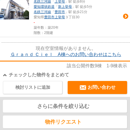
名鉄三河線
「
上挙母
」駅 徒歩8分
愛知環状鉄道
「
新上挙母
」駅 徒歩5分
名鉄三河線
「
豊田市
」駅 徒歩21分
愛知県
豊田市
上挙母
３丁目30
-
築年数：築20年
階数：2階建
現在空室情報がありません。
Ｇｒａｎｄ Ｃｉｅｌ A棟へのお問い合わせはこちら
該当公開件数
9
棟
1-9
棟表示
チェックした物件をまとめて
検討リストに追加
お問い合わせ
さらに条件を絞り込む
物件リクエスト