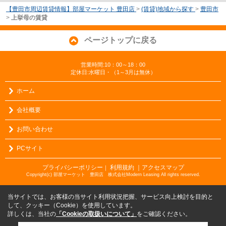
【豊田市周辺賃貸情報】部屋マーケット 豊田店
>
(賃貸)地域から探す
>
豊田市
>
上挙母の賃貸
ページトップに戻る
営業時間:10：00～18：00
定休日:水曜日・（1～3月は無休）
ホーム
会社概要
お問い合わせ
PCサイト
プライバシーポリシー
利用規約
｜アクセスマップ
｜
Copyright(c) 部屋マーケット 豊田店 株式会社Modern Leasing All rights reserved.
当サイトでは、お客様の当サイト利用状況把握、サービス向上検討を目的と
して、クッキー（Cookie）を使用しています。
詳しくは、当社の
「Cookieの取扱いについて」
をご確認ください。