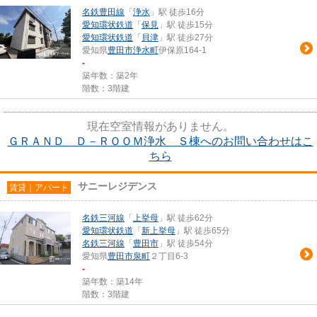
名鉄豊田線
「
浄水
」駅 徒歩16分
愛知環状鉄道
「
保見
」駅 徒歩15分
愛知環状鉄道
「
貝津
」駅 徒歩27分
愛知県
豊田市
浄水町
伊保原164-1
-
築年数：築2年
階数：3階建
現在空室情報がありません。
ＧＲＡＮＤ Ｄ－ＲＯＯＭ浄水 Ｓ棟へのお問い合わせはこ
ちら
サニーレジデンス
賃貸｜アパート
名鉄三河線
「
上挙母
」駅 徒歩62分
愛知環状鉄道
「
新上挙母
」駅 徒歩65分
名鉄三河線
「
豊田市
」駅 徒歩54分
愛知県
豊田市
泉町
２丁目6-3
-
築年数：築14年
階数：3階建