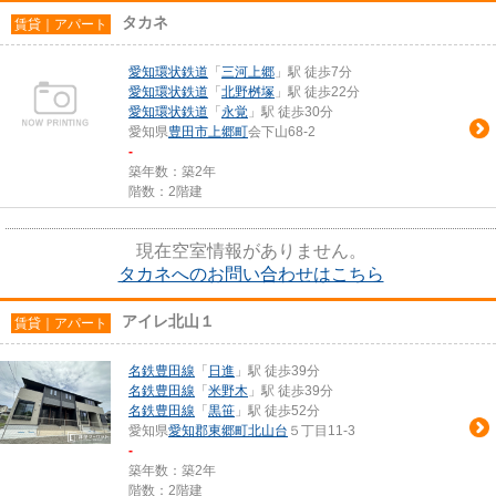
タカネ
賃貸｜アパート
愛知環状鉄道
「
三河上郷
」駅 徒歩7分
愛知環状鉄道
「
北野桝塚
」駅 徒歩22分
愛知環状鉄道
「
永覚
」駅 徒歩30分
愛知県
豊田市
上郷町
会下山68-2
-
築年数：築2年
階数：2階建
現在空室情報がありません。
タカネへのお問い合わせはこちら
アイレ北山１
賃貸｜アパート
名鉄豊田線
「
日進
」駅 徒歩39分
名鉄豊田線
「
米野木
」駅 徒歩39分
名鉄豊田線
「
黒笹
」駅 徒歩52分
愛知県
愛知郡東郷町
北山台
５丁目11-3
-
築年数：築2年
階数：2階建