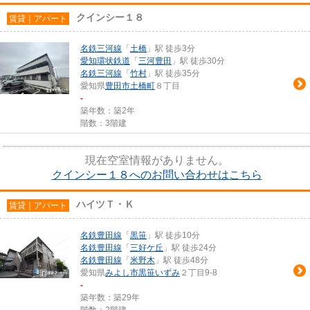
クインシー１８
賃貸｜アパート
名鉄三河線
「
土橋
」駅 徒歩3分
愛知環状鉄道
「
三河豊田
」駅 徒歩30分
名鉄三河線
「
竹村
」駅 徒歩35分
愛知県
豊田市
土橋町
８丁目
-
築年数：築2年
階数：3階建
現在空室情報がありません。
クインシー１８へのお問い合わせはこちら
ハイツＴ・Ｋ
賃貸｜アパート
名鉄豊田線
「
黒笹
」駅 徒歩10分
名鉄豊田線
「
三好ケ丘
」駅 徒歩24分
名鉄豊田線
「
米野木
」駅 徒歩48分
愛知県
みよし市
黒笹いずみ
２丁目9-8
-
築年数：築29年
階数：2階建