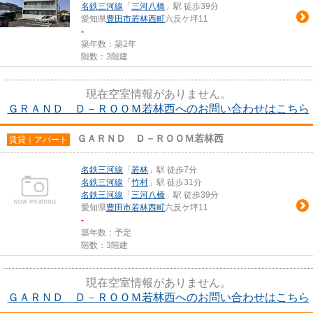
名鉄三河線
「
三河八橋
」駅 徒歩39分
愛知県
豊田市
若林西町
六反ケ坪11
-
築年数：築2年
階数：3階建
現在空室情報がありません。
ＧＲＡＮＤ Ｄ－ＲＯＯＭ若林西へのお問い合わせはこちら
ＧＡＲＮＤ Ｄ－ＲＯＯＭ若林西
賃貸｜アパート
名鉄三河線
「
若林
」駅 徒歩7分
名鉄三河線
「
竹村
」駅 徒歩31分
名鉄三河線
「
三河八橋
」駅 徒歩39分
愛知県
豊田市
若林西町
六反ケ坪11
-
築年数：予定
階数：3階建
現在空室情報がありません。
ＧＡＲＮＤ Ｄ－ＲＯＯＭ若林西へのお問い合わせはこちら