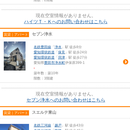
現在空室情報がありません。
ハイツＴ・Ｋへのお問い合わせはこちら
セブン浄水
賃貸｜アパート
名鉄豊田線
「
浄水
」駅 徒歩8分
愛知環状鉄道
「
保見
」駅 徒歩24分
愛知環状鉄道
「
貝津
」駅 徒歩27分
愛知県
豊田市
浄水町
伊保原399-1
-
築年数：築10年
階数：3階建
現在空室情報がありません。
セブン浄水へのお問い合わせはこちら
スエルテ東山
賃貸｜アパート
名鉄三河線
「
越戸
」駅 徒歩43分