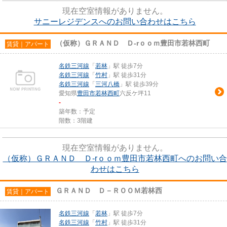
現在空室情報がありません。
サニーレジデンスへのお問い合わせはこちら
（仮称）ＧＲＡＮＤ Ｄ‐rｏｏｍ豊田市若林西町
賃貸｜アパート
名鉄三河線
「
若林
」駅 徒歩7分
名鉄三河線
「
竹村
」駅 徒歩31分
名鉄三河線
「
三河八橋
」駅 徒歩39分
愛知県
豊田市
若林西町
六反ケ坪11
-
築年数：予定
階数：3階建
現在空室情報がありません。
（仮称）ＧＲＡＮＤ Ｄ‐rｏｏｍ豊田市若林西町へのお問い合
わせはこちら
ＧＲＡＮＤ Ｄ－ＲＯＯＭ若林西
賃貸｜アパート
名鉄三河線
「
若林
」駅 徒歩7分
名鉄三河線
「
竹村
」駅 徒歩31分