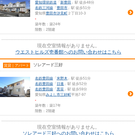
愛知環状鉄道
「
新豊田
」駅 徒歩48分
名鉄三河線
「
豊田市
」駅 徒歩51分
愛知県
豊田市
汐見町
２丁目10-3
-
築年数：築24年
階数：2階建
現在空室情報がありません。
ウエストヒルズ壱番館へのお問い合わせはこちら
ソレアード三好
賃貸｜アパート
名鉄豊田線
「
米野木
」駅 徒歩51分
名鉄豊田線
「
日進
」駅 徒歩52分
名鉄豊田線
「
黒笹
」駅 徒歩59分
愛知県
みよし市
三好町
平池7-97
-
築年数：築17年
階数：2階建
現在空室情報がありません。
ソレアード三好へのお問い合わせはこちら