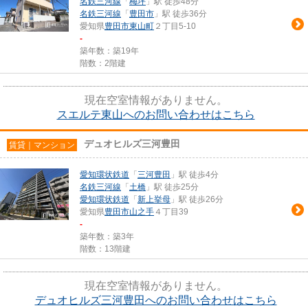
名鉄三河線
「
梅坪
」駅 徒歩48分
名鉄三河線
「
豊田市
」駅 徒歩36分
愛知県
豊田市
東山町
２丁目5-10
-
築年数：築19年
階数：2階建
現在空室情報がありません。
スエルテ東山へのお問い合わせはこちら
デュオヒルズ三河豊田
賃貸｜マンション
愛知環状鉄道
「
三河豊田
」駅 徒歩4分
名鉄三河線
「
土橋
」駅 徒歩25分
愛知環状鉄道
「
新上挙母
」駅 徒歩26分
愛知県
豊田市
山之手
４丁目39
-
築年数：築3年
階数：13階建
現在空室情報がありません。
デュオヒルズ三河豊田へのお問い合わせはこちら