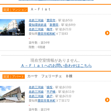
Ａ－Ｆｌａｔ
賃貸｜マンション
名鉄三河線
「
豊田市
」駅 徒歩5分
愛知環状鉄道
「
新豊田
」駅 徒歩8分
名鉄三河線
「
梅坪
」駅 徒歩21分
愛知県
豊田市
昭和町
４丁目83
-
築年数：築34年
階数：6階建
現在空室情報がありません。
Ａ－Ｆｌａｔへのお問い合わせはこちら
カーサ フェリーチェ Ｂ棟
賃貸｜アパート
名鉄三河線
「
猿投
」駅 徒歩13分
名鉄三河線
「
平戸橋
」駅 徒歩11分
名鉄三河線
「
越戸
」駅 徒歩21分
愛知県
豊田市
青木町
３丁目172
-
築年数：築15年