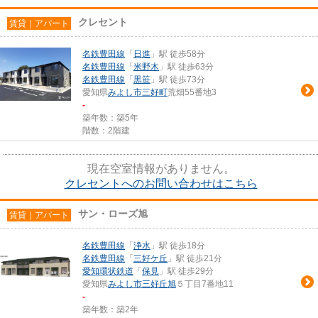
クレセント
賃貸｜アパート
名鉄豊田線
「
日進
」駅 徒歩58分
名鉄豊田線
「
米野木
」駅 徒歩63分
名鉄豊田線
「
黒笹
」駅 徒歩73分
愛知県
みよし市
三好町
荒畑55番地3
-
築年数：築5年
階数：2階建
現在空室情報がありません。
クレセントへのお問い合わせはこちら
サン・ローズ旭
賃貸｜アパート
名鉄豊田線
「
浄水
」駅 徒歩18分
名鉄豊田線
「
三好ケ丘
」駅 徒歩21分
愛知環状鉄道
「
保見
」駅 徒歩29分
愛知県
みよし市
三好丘旭
５丁目7番地11
-
築年数：築2年