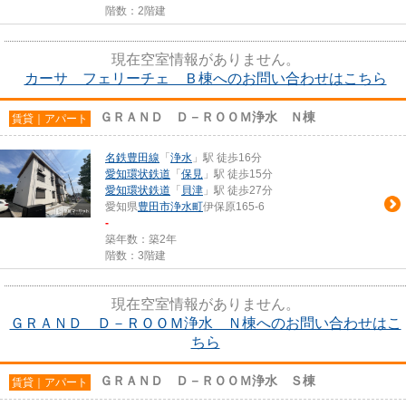
階数：2階建
現在空室情報がありません。
カーサ フェリーチェ Ｂ棟へのお問い合わせはこちら
ＧＲＡＮＤ Ｄ－ＲＯＯＭ浄水 Ｎ棟
賃貸｜アパート
名鉄豊田線
「
浄水
」駅 徒歩16分
愛知環状鉄道
「
保見
」駅 徒歩15分
愛知環状鉄道
「
貝津
」駅 徒歩27分
愛知県
豊田市
浄水町
伊保原165-6
-
築年数：築2年
階数：3階建
現在空室情報がありません。
ＧＲＡＮＤ Ｄ－ＲＯＯＭ浄水 Ｎ棟へのお問い合わせはこ
ちら
ＧＲＡＮＤ Ｄ－ＲＯＯＭ浄水 Ｓ棟
賃貸｜アパート