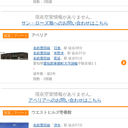
階数：2階建
現在空室情報がありません。
サン・ローズ旭へのお問い合わせはこちら
アベリア
賃貸｜アパート
名鉄豊田線
「
日進
」駅 徒歩39分
名鉄豊田線
「
米野木
」駅 徒歩37分
名鉄豊田線
「
黒笹
」駅 徒歩51分
愛知県
愛知郡東郷町
大字諸輪
字観音畑1-1
-
築年数：築2年
階数：2階建
現在空室情報がありません。
アベリアへのお問い合わせはこちら
ウエストヒルズ壱番館
賃貸｜アパート
名鉄豊田線
「
浄水
」駅 徒歩57分