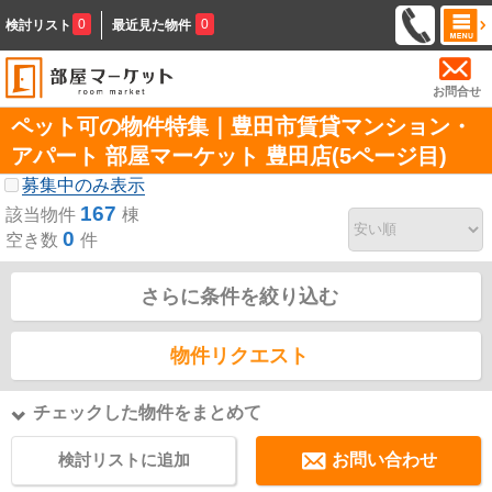
0
0
検討リスト
最近見た物件
お問合せ
ペット可の物件特集｜豊田市賃貸マンション・
アパート 部屋マーケット 豊田店(5ページ目)
募集中のみ表示
167
該当物件
棟
0
空き数
件
さらに条件を絞り込む
物件リクエスト
チェックした物件をまとめて
検討リストに追加
お問い合わせ