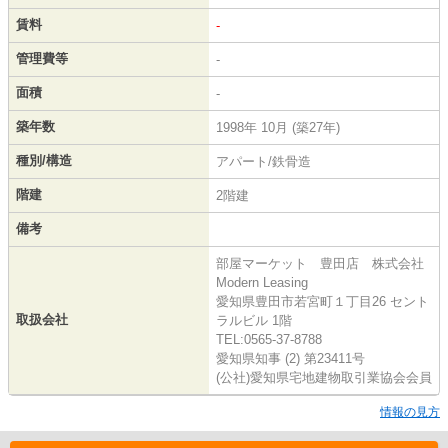
賃料
-
管理費等
-
面積
-
築年数
1998年 10月 (築27年)
種別/構造
アパート/鉄骨造
階建
2階建
備考
部屋マーケット 豊田店 株式会社
Modern Leasing
愛知県豊田市若宮町１丁目26 セント
取扱会社
ラルビル 1階
TEL:0565-37-8788
愛知県知事 (2) 第23411号
(公社)愛知県宅地建物取引業協会会員
情報の見方