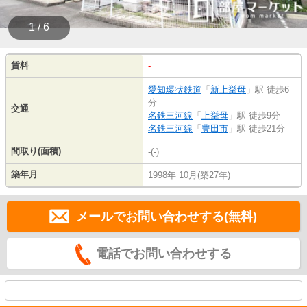
1 / 6
賃料
-
愛知環状鉄道
「
新上挙母
」駅 徒歩6
分
交通
名鉄三河線
「
上挙母
」駅 徒歩9分
名鉄三河線
「
豊田市
」駅 徒歩21分
間取り(面積)
-(-)
築年月
1998年 10月(築27年)
メールでお問い合わせする(無料)
電話でお問い合わせする