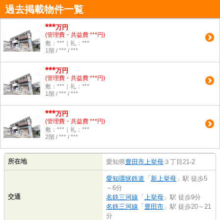
過去掲載物件一覧
***
万円
(管理費・共益費 ***円)
敷：***｜礼：***
1階 / *** / ***
***
万円
(管理費・共益費 ***円)
敷：***｜礼：***
1階 / *** / ***
***
万円
(管理費・共益費 ***円)
敷：***｜礼：***
2階 / *** / ***
所在地
愛知県
豊田市
上挙母
３丁目21-2
愛知環状鉄道
「
新上挙母
」駅 徒歩5
～6分
交通
名鉄三河線
「
上挙母
」駅 徒歩9分
名鉄三河線
「
豊田市
」駅 徒歩20～21
分