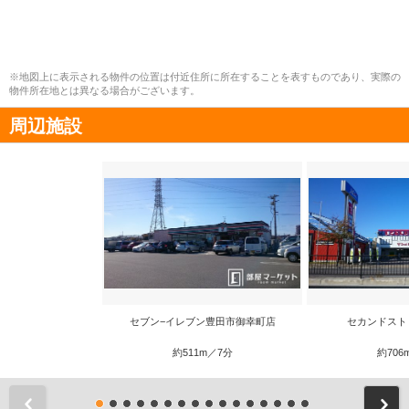
※地図上に表示される物件の位置は付近住所に所在することを表すものであり、実際の
物件所在地とは異なる場合がございます。
周辺施設
セブン−イレブン豊田市御幸町店
セカンドスト
約511m／7分
約706
前