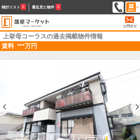
0
0
検討リスト
最近見た物件
お問合せ
上挙母コーラスの過去掲載物件情報
賃料
***
万円