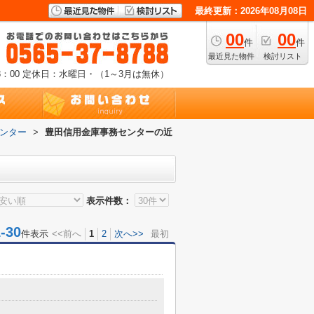
最終更新：2026年08月08日
00
00
件
件
最近見た物件
検討リスト
：00
定休日：水曜日・（1～3月は無休）
ンター
>
豊田信用金庫事務センターの近
表示件数：
30
件表示
<<前へ
1
2
次へ>>
最初