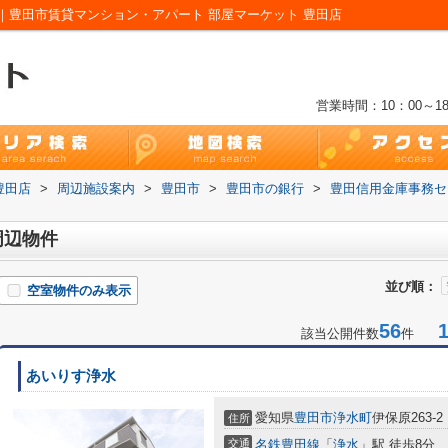
｜豊田市賃貸マンション・アパート 部屋マーケット 豊田店
営業時間：10：00～18
豊田店
>
周辺施設案内
>
豊田市
>
豊田市の銀行
>
豊田信用金庫事務セ
周辺物件
並び順：
空室物件のみ表示
56
1-
該当公開件数
件
あいりす浄水
愛知県
豊田市
浄水町
伊保原263-2
住所
交通
名鉄豊田線
「
浄水
」駅 徒歩8分