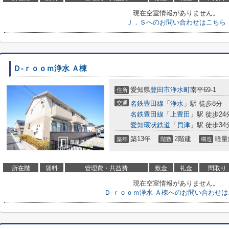
現在空室情報がありません。
Ｊ．Ｓへのお問い合わせはこちら
Ｄ-ｒｏｏｍ浄水 Ａ棟
愛知県
豊田市
浄水町
南平69-1
住所
交通
名鉄豊田線
「
浄水
」駅 徒歩8分
名鉄豊田線
「
上豊田
」駅 徒歩24
愛知環状鉄道
「
貝津
」駅 徒歩34
築13年
2階建
軽量
築年
階数
構造
所在階
賃料
管理費・共益費
敷金
礼金
間取り
現在空室情報がありません。
Ｄ-ｒｏｏｍ浄水 Ａ棟へのお問い合わせは