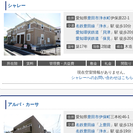
シャレー
愛知県
豊田市
浄水町
伊保原22-1
住所
交通
名鉄豊田線
「
浄水
」駅 徒歩10分
愛知環状鉄道
「
貝津
」駅 徒歩20
愛知環状鉄道
「
保見
」駅 徒歩20
築17年
2階建
木造
築年
階数
構造
所在階
賃料
管理費・共益費
敷金
礼金
間取り
現在空室情報がありません。
シャレーへのお問い合わせはこちら
アルバ・カーサ
愛知県
豊田市
伊保町
三本松46-1
住所
交通
名鉄豊田線
「
上豊田
」駅 徒歩13
名鉄豊田線
「
浄水
」駅 徒歩19分