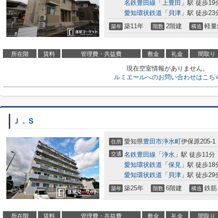
名鉄豊田線
「
上豊田
」駅 徒歩19
愛知環状鉄道
「
貝津
」駅 徒歩23
築11年
2階建
軽量
築年
階数
構造
所在階
賃料
管理費・共益費
敷金
礼金
間取り
現在空室情報がありません。
ルミエールへのお問い合わせはこち
Ｊ．Ｓ
愛知県
豊田市
浄水町
伊保原205-1
住所
交通
名鉄豊田線
「
浄水
」駅 徒歩11分
愛知環状鉄道
「
保見
」駅 徒歩18
愛知環状鉄道
「
貝津
」駅 徒歩29
築25年
6階建
鉄筋
築年
階数
構造
所在階
賃料
管理費・共益費
敷金
礼金
間取り