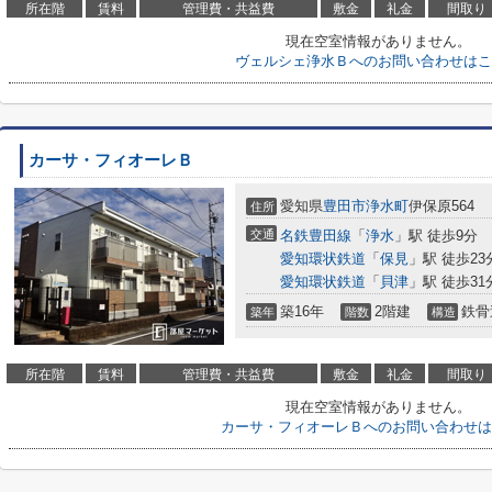
所在階
賃料
管理費・共益費
敷金
礼金
間取り
現在空室情報がありません。
ヴェルシェ浄水Ｂへのお問い合わせはこ
カーサ・フィオーレＢ
愛知県
豊田市
浄水町
伊保原564
住所
交通
名鉄豊田線
「
浄水
」駅 徒歩9分
愛知環状鉄道
「
保見
」駅 徒歩23
愛知環状鉄道
「
貝津
」駅 徒歩31
築16年
2階建
鉄骨
築年
階数
構造
所在階
賃料
管理費・共益費
敷金
礼金
間取り
現在空室情報がありません。
カーサ・フィオーレＢへのお問い合わせは