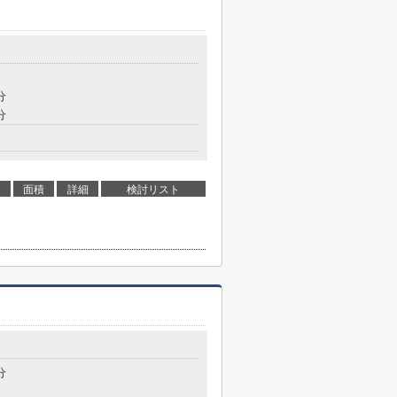
分
分
面積
詳細
検討リスト
分