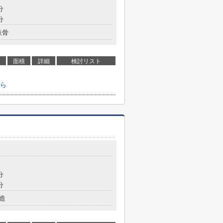
分
分
鉄骨
面積
詳細
検討リスト
ら
分
分
造