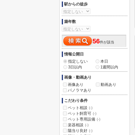
駅からの徒歩
築年数
56
件が該当
情報公開日
指定しない
本日
3日以内
1週間以内
画像・動画あり
画像あり
動画あり
パノラマあり
こだわり条件
ペット相談
(-)
ペット飼育可
(-)
ペット専用設備
(-)
楽器相談
(-)
陽当り良好
(-)