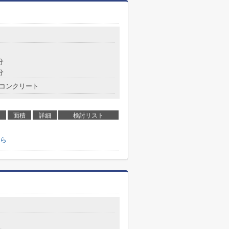
分
分
コンクリート
面積
詳細
検討リスト
ら