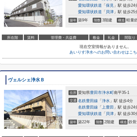
愛知環状鉄道
「
保見
」駅 徒歩24
愛知環状鉄道
「
貝津
」駅 徒歩25
築9年
3階建
軽量
築年
階数
構造
所在階
賃料
管理費・共益費
敷金
礼金
間取り
現在空室情報がありません。
あいりす浄水へのお問い合わせはこち
ヴェルシェ浄水Ｂ
愛知県
豊田市
浄水町
南平35-1
住所
交通
名鉄豊田線
「
浄水
」駅 徒歩4分
名鉄豊田線
「
上豊田
」駅 徒歩24
愛知環状鉄道
「
貝津
」駅 徒歩30
築22年
2階建
鉄骨
築年
階数
構造