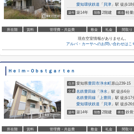
愛知環状鉄道
「
貝津
」駅 徒歩18
築14年
2階建
軽量
築年
階数
構造
所在階
賃料
管理費・共益費
敷金
礼金
間取り
現在空室情報がありません。
アルバ・カーサへのお問い合わせはこ
Ｈｅｌｍ－Ｏｂｓｔｇａｒｔｅｎ
愛知県
豊田市
浄水町
原山239-15
住所
交通
名鉄豊田線
「
浄水
」駅 徒歩6分
名鉄豊田線
「
上豊田
」駅 徒歩17
愛知環状鉄道
「
貝津
」駅 徒歩26
築14年
2階建
鉄骨
築年
階数
構造
所在階
賃料
管理費・共益費
敷金
礼金
間取り