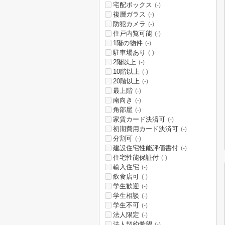
宅配ボックス
(-)
複層ガラス
(-)
防犯カメラ
(-)
住戸内覧可能
(-)
1階の物件
(-)
駐車場あり
(-)
2階以上
(-)
10階以上
(-)
20階以上
(-)
最上階
(-)
南向き
(-)
角部屋
(-)
家賃カード決済可
(-)
初期費用カード決済可
(-)
分割可
(-)
建設住宅性能評価書付
(-)
住宅性能保証付
(-)
輸入住宅
(-)
飲食店可
(-)
学生歓迎
(-)
学生相談
(-)
学生不可
(-)
法人限定
(-)
法人契約希望
(-)