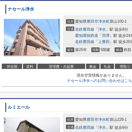
ナセール浄水
愛知県
豊田市
浄水町
原山100-1
住所
交通
名鉄豊田線
「
浄水
」駅 徒歩8分
愛知環状鉄道
「
貝津
」駅 徒歩24
名鉄豊田線
「
上豊田
」駅 徒歩20
築25年
5階建
鉄筋
築年
階数
構造
所在階
賃料
管理費・共益費
敷金
礼金
間取り
現在空室情報がありません。
ナセール浄水へのお問い合わせはこち
ルミエール
愛知県
豊田市
浄水町
原山228-1
住所
交通
名鉄豊田線
「
浄水
」駅 徒歩9分