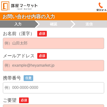
電話する
お問い合わせ内容の入力
入力
確認
送信
お名前（漢字）
必須
メールアドレス
必須
携帯番号
任意
ご要望
必須