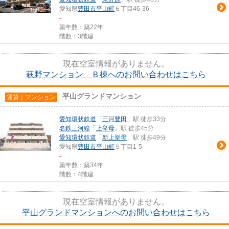
愛知県
豊田市
平山町
６丁目46-36
-
築年数：築22年
階数：3階建
現在空室情報がありません。
萩野マンション Ｂ棟へのお問い合わせはこちら
平山グランドマンション
賃貸｜マンション
愛知環状鉄道
「
三河豊田
」駅 徒歩33分
名鉄三河線
「
上挙母
」駅 徒歩45分
愛知環状鉄道
「
新上挙母
」駅 徒歩49分
愛知県
豊田市
平山町
５丁目1-5
-
築年数：築34年
階数：4階建
現在空室情報がありません。
平山グランドマンションへのお問い合わせはこちら