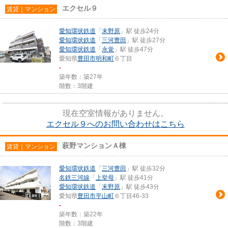
エクセル９
賃貸｜マンション
愛知環状鉄道
「
末野原
」駅 徒歩24分
愛知環状鉄道
「
三河豊田
」駅 徒歩27分
愛知環状鉄道
「
永覚
」駅 徒歩47分
愛知県
豊田市
明和町
６丁目
-
築年数：築27年
階数：3階建
現在空室情報がありません。
エクセル９へのお問い合わせはこちら
萩野マンションＡ棟
賃貸｜マンション
愛知環状鉄道
「
三河豊田
」駅 徒歩32分
名鉄三河線
「
上挙母
」駅 徒歩41分
愛知環状鉄道
「
末野原
」駅 徒歩43分
愛知県
豊田市
平山町
６丁目46-33
-
築年数：築22年
階数：3階建