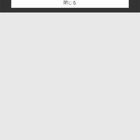
閉じる
検討リスト追加
お問い合わせ
ＡＴＭ営業時間
http://www.jabank.aichishinren.or.jp/shop/search/