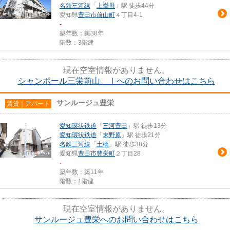
名鉄三河線
「
上挙母
」駅 徒歩44分
愛知県
豊田市
前山町
４丁目4-1
-
築年数：築38年
階数：3階建
現在空室情報がありません。
シャンポール三栄前山 Ⅰへのお問い合わせはこちら
サンルージュ豊栄
賃貸｜アパート
愛知環状鉄道
「
三河豊田
」駅 徒歩13分
愛知環状鉄道
「
末野原
」駅 徒歩21分
名鉄三河線
「
土橋
」駅 徒歩38分
愛知県
豊田市
豊栄町
２丁目28
-
築年数：築11年
階数：1階建
現在空室情報がありません。
サンルージュ豊栄へのお問い合わせはこちら