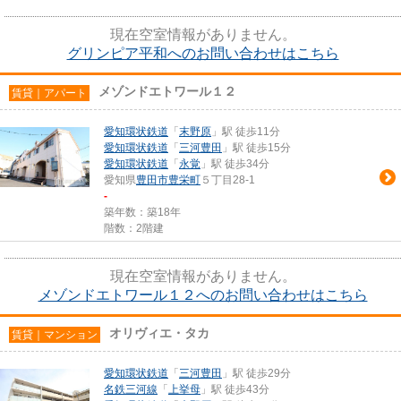
現在空室情報がありません。
グリンピア平和へのお問い合わせはこちら
メゾンドエトワール１２
賃貸｜アパート
愛知環状鉄道
「
末野原
」駅 徒歩11分
愛知環状鉄道
「
三河豊田
」駅 徒歩15分
愛知環状鉄道
「
永覚
」駅 徒歩34分
愛知県
豊田市
豊栄町
５丁目28-1
-
築年数：築18年
階数：2階建
現在空室情報がありません。
メゾンドエトワール１２へのお問い合わせはこちら
オリヴィエ・タカ
賃貸｜マンション
愛知環状鉄道
「
三河豊田
」駅 徒歩29分
名鉄三河線
「
上挙母
」駅 徒歩43分