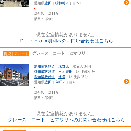
愛知県
豊田市
明和町
４丁目2-2
-
築年数：築11年
階数：2階建
現在空室情報がありません。
Ｄ－ｒｏｏｍ明和へのお問い合わせはこちら
グレース コート ヒマワリ
賃貸｜アパート
愛知環状鉄道
「
末野原
」駅 徒歩34分
愛知環状鉄道
「
三河豊田
」駅 徒歩35分
愛知環状鉄道
「
永覚
」駅 徒歩45分
愛知県
豊田市
今町
７丁目40
-
築年数：築11年
階数：3階建
現在空室情報がありません。
グレース コート ヒマワリへのお問い合わせはこちら