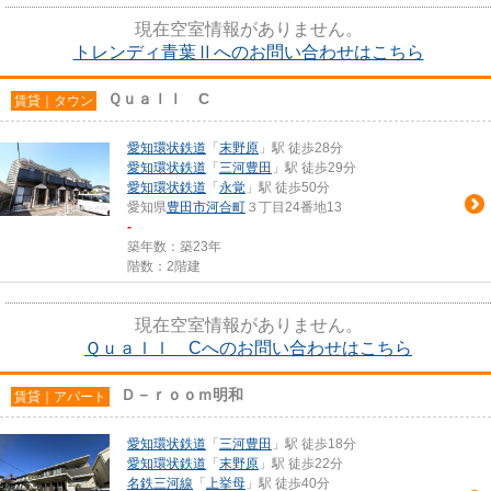
現在空室情報がありません。
トレンディ青葉Ⅱへのお問い合わせはこちら
Ｑｕａｌｌ C
賃貸｜タウン
愛知環状鉄道
「
末野原
」駅 徒歩28分
愛知環状鉄道
「
三河豊田
」駅 徒歩29分
愛知環状鉄道
「
永覚
」駅 徒歩50分
愛知県
豊田市
河合町
３丁目24番地13
-
築年数：築23年
階数：2階建
現在空室情報がありません。
Ｑｕａｌｌ Cへのお問い合わせはこちら
Ｄ－ｒｏｏｍ明和
賃貸｜アパート
愛知環状鉄道
「
三河豊田
」駅 徒歩18分
愛知環状鉄道
「
末野原
」駅 徒歩22分
名鉄三河線
「
上挙母
」駅 徒歩40分