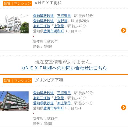
αＮＥＸＴ明和
賃貸｜マンション
愛知環状鉄道
「
三河豊田
」駅 徒歩22分
愛知環状鉄道
「
末野原
」駅 徒歩26分
名鉄三河線
「
上挙母
」駅 徒歩42分
愛知県
豊田市
明和町
３丁目10-6
-
築年数：築36年
階数：4階建
現在空室情報がありません。
αＮＥＸＴ明和へのお問い合わせはこちら
グリンピア平和
賃貸｜マンション
愛知環状鉄道
「
三河豊田
」駅 徒歩39分
名鉄三河線
「
上挙母
」駅 徒歩43分
愛知環状鉄道
「
新上挙母
」駅 徒歩52分
愛知県
豊田市
平和町
４丁目72-1
-
築年数：築33年
階数：4階建