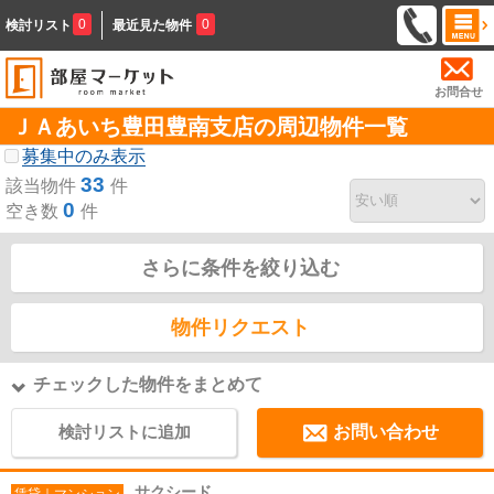
0
0
検討リスト
最近見た物件
お問合せ
ＪＡあいち豊田豊南支店の周辺物件一覧
募集中のみ表示
33
該当物件
件
0
空き数
件
さらに条件を絞り込む
物件リクエスト
チェックした物件をまとめて
検討リストに追加
お問い合わせ
サクシード
賃貸｜マンション