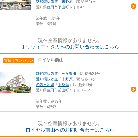
愛知環状鉄道
「
末野原
」駅 徒歩43分
愛知県
豊田市
平山町
６丁目47
-
築年数：築9年
階数：3階建
現在空室情報がありません。
オリヴィエ・タカへのお問い合わせはこちら
ロイヤル前山
賃貸｜マンション
愛知環状鉄道
「
三河豊田
」駅 徒歩24分
愛知環状鉄道
「
末野原
」駅 徒歩34分
名鉄三河線
「
上挙母
」駅 徒歩40分
愛知県
豊田市
前山町
１丁目10-12
-
築年数：築39年
階数：4階建
現在空室情報がありません。
ロイヤル前山へのお問い合わせはこちら