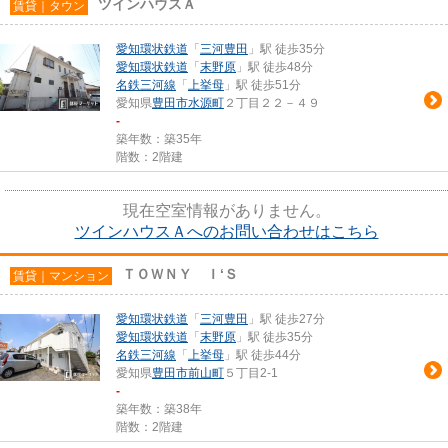
ツインハウスＡ
賃貸｜タウン
愛知環状鉄道
「
三河豊田
」駅 徒歩35分
愛知環状鉄道
「
末野原
」駅 徒歩48分
名鉄三河線
「
上挙母
」駅 徒歩51分
愛知県
豊田市
水源町
２丁目２２－４９
-
築年数：築35年
階数：2階建
現在空室情報がありません。
ツインハウスＡへのお問い合わせはこちら
ＴＯＷＮＹ Ｉ‘Ｓ
賃貸｜マンション
愛知環状鉄道
「
三河豊田
」駅 徒歩27分
愛知環状鉄道
「
末野原
」駅 徒歩35分
名鉄三河線
「
上挙母
」駅 徒歩44分
愛知県
豊田市
前山町
５丁目2-1
-
築年数：築38年
階数：2階建