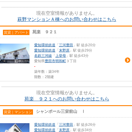
現在空室情報がありません。
萩野マンションＡ棟へのお問い合わせはこちら
苑楽 ９２１
賃貸｜アパート
愛知環状鉄道
「
三河豊田
」駅 徒歩20分
愛知環状鉄道
「
末野原
」駅 徒歩29分
名鉄三河線
「
上挙母
」駅 徒歩43分
愛知県
豊田市
明和町
３丁目
-
築年数：築34年
階数：2階建
現在空室情報がありません。
苑楽 ９２１へのお問い合わせはこちら
シャンポール三栄前山 Ⅰ
賃貸｜マンション
愛知環状鉄道
「
三河豊田
」駅 徒歩26分
愛知環状鉄道
「
末野原
」駅 徒歩34分