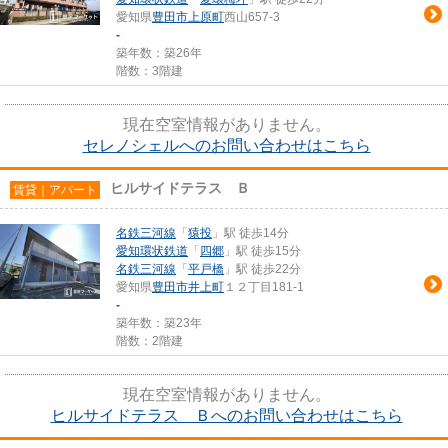
愛知県
豊田市
上原町
西山657-3
-
築年数：築26年
階数：3階建
現在空室情報がありません。
セレノシェルへのお問い合わせはこちら
ヒルサイドテラス Ｂ
賃貸｜アパート
名鉄三河線
「
猿投
」駅 徒歩14分
愛知環状鉄道
「
四郷
」駅 徒歩15分
名鉄三河線
「
平戸橋
」駅 徒歩22分
愛知県
豊田市
井上町
１２丁目181-1
-
築年数：築23年
階数：2階建
現在空室情報がありません。
ヒルサイドテラス Ｂへのお問い合わせはこちら