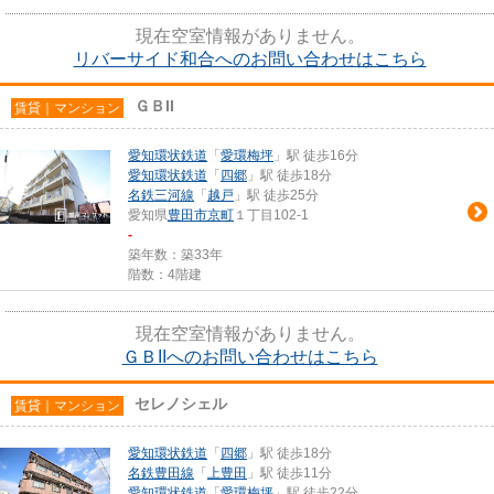
現在空室情報がありません。
リバーサイド和合へのお問い合わせはこちら
ＧＢII
賃貸｜マンション
愛知環状鉄道
「
愛環梅坪
」駅 徒歩16分
愛知環状鉄道
「
四郷
」駅 徒歩18分
名鉄三河線
「
越戸
」駅 徒歩25分
愛知県
豊田市
京町
１丁目102-1
-
築年数：築33年
階数：4階建
現在空室情報がありません。
ＧＢIIへのお問い合わせはこちら
セレノシェル
賃貸｜マンション
愛知環状鉄道
「
四郷
」駅 徒歩18分
名鉄豊田線
「
上豊田
」駅 徒歩11分
愛知環状鉄道
「
愛環梅坪
」駅 徒歩22分