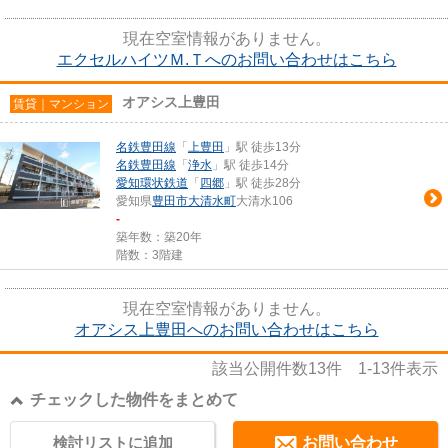
現在空室情報がありません。
エクセルハイツＭ.Ｔへのお問い合わせはこちら
オアシス上豊田
賃貸｜マンション
名鉄豊田線
「
上豊田
」駅 徒歩13分
名鉄豊田線
「
浄水
」駅 徒歩14分
愛知環状鉄道
「
四郷
」駅 徒歩28分
愛知県
豊田市
大清水町
大清水106
-
築年数：築20年
階数：3階建
現在空室情報がありません。
オアシス上豊田へのお問い合わせはこちら
該当公開件数
13
件
1-13
件表示
チェックした物件をまとめて
検討リストに追加
お問い合わせ