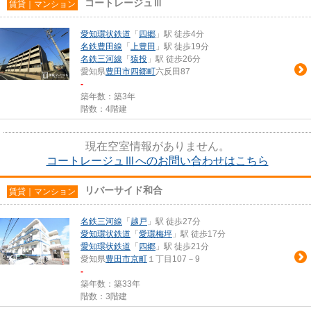
コートレージュⅢ
賃貸｜マンション
愛知環状鉄道
「
四郷
」駅 徒歩4分
名鉄豊田線
「
上豊田
」駅 徒歩19分
名鉄三河線
「
猿投
」駅 徒歩26分
愛知県
豊田市
四郷町
六反田87
-
築年数：築3年
階数：4階建
現在空室情報がありません。
コートレージュⅢへのお問い合わせはこちら
リバーサイド和合
賃貸｜マンション
名鉄三河線
「
越戸
」駅 徒歩27分
愛知環状鉄道
「
愛環梅坪
」駅 徒歩17分
愛知環状鉄道
「
四郷
」駅 徒歩21分
愛知県
豊田市
京町
１丁目107－9
-
築年数：築33年
階数：3階建