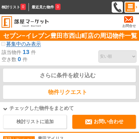
0
0
検討リスト
最近見た物件
お問合せ
セブン−イレブン豊田市西山町店の周辺物件一覧
募集中のみ表示
13
該当物件
件
0
空き数
件
さらに条件を絞り込む
物件リクエスト
チェックした物件をまとめて
検討リストに追加
お問い合わせ
豊田アイリス
賃貸｜マンション