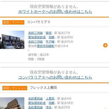
現在空室情報がありません。
ホワイトホークへのお問い合わせはこちら
コンバラリアⅡ
賃貸｜アパート
名鉄三河線
「
猿投
」駅 徒歩17分
愛知環状鉄道
「
四郷
」駅 徒歩20分
名鉄三河線
「
平戸橋
」駅 徒歩31分
愛知県
豊田市
四郷町
天道115-6
-
築年数：築12年
階数：2階建
現在空室情報がありません。
コンバラリアⅡへのお問い合わせはこちら
フレックス上豊田
賃貸｜マンション
名鉄豊田線
「
上豊田
」駅 徒歩4分
愛知環状鉄道
「
四郷
」駅 徒歩16分
名鉄豊田線
「
浄水
」駅 徒歩25分