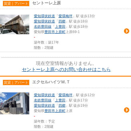
セントーレ上原
賃貸｜アパート
愛知環状鉄道
「
愛環梅坪
」駅 徒歩13分
愛知環状鉄道
「
四郷
」駅 徒歩18分
名鉄豊田線
「
上豊田
」駅 徒歩18分
愛知県
豊田市
上原町
上原69-1
-
築年数：築17年
階数：2階建
現在空室情報がありません。
セントーレ上原へのお問い合わせはこちら
エクセルハイツＭ.Ｔ
賃貸｜アパート
愛知環状鉄道
「
愛環梅坪
」駅 徒歩12分
名鉄豊田線
「
上豊田
」駅 徒歩17分
愛知環状鉄道
「
四郷
」駅 徒歩19分
愛知県
豊田市
上原町
上原
-
築年数：予定
階数：2階建