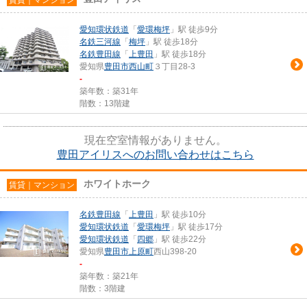
愛知環状鉄道
「
愛環梅坪
」駅 徒歩9分
名鉄三河線
「
梅坪
」駅 徒歩18分
名鉄豊田線
「
上豊田
」駅 徒歩18分
愛知県
豊田市
西山町
３丁目28-3
-
築年数：築31年
階数：13階建
現在空室情報がありません。
豊田アイリスへのお問い合わせはこちら
ホワイトホーク
賃貸｜マンション
名鉄豊田線
「
上豊田
」駅 徒歩10分
愛知環状鉄道
「
愛環梅坪
」駅 徒歩17分
愛知環状鉄道
「
四郷
」駅 徒歩22分
愛知県
豊田市
上原町
西山398-20
-
築年数：築21年
階数：3階建