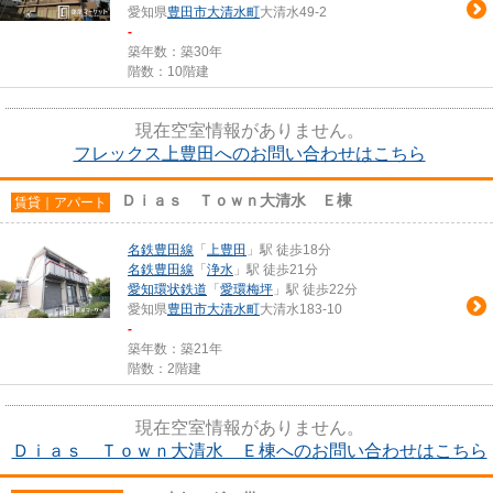
愛知県
豊田市
大清水町
大清水49-2
-
築年数：築30年
階数：10階建
現在空室情報がありません。
フレックス上豊田へのお問い合わせはこちら
Ｄｉａｓ Ｔｏｗｎ大清水 Ｅ棟
賃貸｜アパート
名鉄豊田線
「
上豊田
」駅 徒歩18分
名鉄豊田線
「
浄水
」駅 徒歩21分
愛知環状鉄道
「
愛環梅坪
」駅 徒歩22分
愛知県
豊田市
大清水町
大清水183-10
-
築年数：築21年
階数：2階建
現在空室情報がありません。
Ｄｉａｓ Ｔｏｗｎ大清水 Ｅ棟へのお問い合わせはこちら