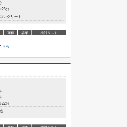
分
歩23分
コンクリート
面積
詳細
検討リスト
こちら
分
分
歩22分
造