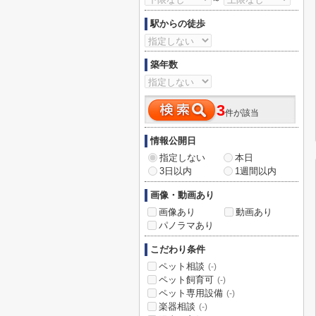
駅からの徒歩
築年数
3
件が該当
情報公開日
指定しない
本日
3日以内
1週間以内
画像・動画あり
画像あり
動画あり
パノラマあり
こだわり条件
ペット相談
(-)
ペット飼育可
(-)
ペット専用設備
(-)
楽器相談
(-)