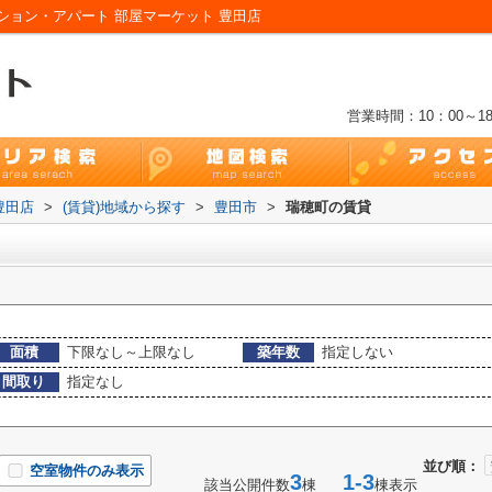
ョン・アパート 部屋マーケット 豊田店
営業時間：10：00～18
豊田店
>
(賃貸)地域から探す
>
豊田市
>
瑞穂町の賃貸
面積
下限なし～上限なし
築年数
指定しない
間取り
指定なし
並び順：
空室物件のみ表示
3
1-3
該当公開件数
棟
棟表示