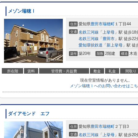
メゾン瑞穂Ⅰ
愛知県
豊田市
瑞穂町
１丁目44
住所
交通
名鉄三河線
「
上挙母
」駅 徒歩18
名鉄三河線
「
豊田市
」駅 徒歩22
愛知環状鉄道
「
新上挙母
」駅 徒
築20年
2階建
木造
築年
階数
構造
所在階
賃料
管理費・共益費
敷金
礼金
間取り
現在空室情報がありません。
メゾン瑞穂Ⅰへのお問い合わせはこち
ダイアモンド エフ
愛知県
豊田市
瑞穂町
２丁目3
住所
交通
名鉄三河線
「
上挙母
」駅 徒歩20