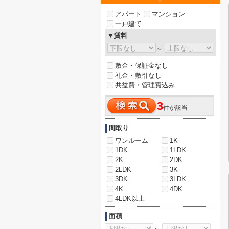
アパート
マンション
一戸建て
▼賃料
～
敷金・保証金なし
礼金・敷引なし
共益費・管理費込み
3
件が該当
間取り
ワンルーム
1K
1DK
1LDK
2K
2DK
2LDK
3K
3DK
3LDK
4K
4DK
4LDK以上
面積
～