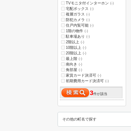
TVモニタ付インターホン
(-)
宅配ボックス
(-)
複層ガラス
(-)
防犯カメラ
(-)
住戸内覧可能
(-)
1階の物件
(-)
駐車場あり
(-)
2階以上
(-)
10階以上
(-)
20階以上
(-)
最上階
(-)
南向き
(-)
角部屋
(-)
家賃カード決済可
(-)
初期費用カード決済可
(-)
3
件が該当
その他の町名で探す