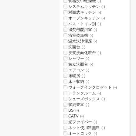
食器洗い乾燥機
(-)
システムキッチン
(-)
対面式キッチン
(-)
オープンキッチン
(-)
バス・トイレ別
(-)
追焚機能浴室
(-)
浴室乾燥機
(-)
温水洗浄便座
(-)
洗面台
(-)
洗髪洗面化粧台
(-)
シャワー
(-)
独立洗面台
(-)
エアコン
(-)
床暖房
(-)
床下収納
(-)
ウォークインクロゼット
(-)
トランクルーム
(-)
シューズボックス
(-)
収納豊富
(-)
BS
(-)
CATV
(-)
光ファイバー
(-)
ネット使用料無料
(-)
オートロック
(-)