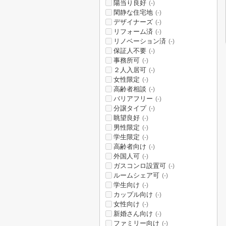
陽当り良好
(-)
閑静な住宅地
(-)
デザイナーズ
(-)
リフォーム済
(-)
リノベーション済
(-)
保証人不要
(-)
事務所可
(-)
２人入居可
(-)
女性限定
(-)
高齢者相談
(-)
バリアフリー
(-)
分譲タイプ
(-)
眺望良好
(-)
男性限定
(-)
学生限定
(-)
高齢者向け
(-)
外国人可
(-)
ガスコンロ設置可
(-)
ルームシェア可
(-)
学生向け
(-)
カップル向け
(-)
女性向け
(-)
新婚さん向け
(-)
ファミリー向け
(-)