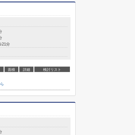
分
分
歩21分
面積
詳細
検討リスト
ら
分