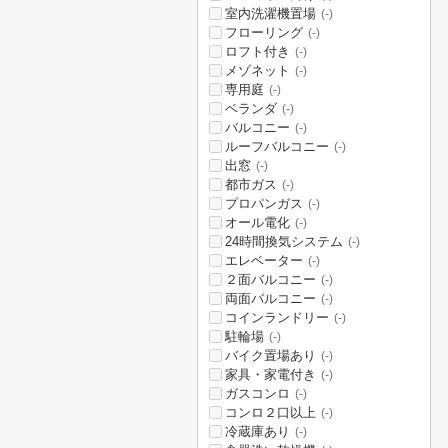
室内洗濯機置場
(-)
フローリング
(-)
ロフト付き
(-)
メゾネット
(-)
専用庭
(-)
ベランダ
(-)
バルコニー
(-)
ルーフバルコニー
(-)
出窓
(-)
都市ガス
(-)
プロパンガス
(-)
オール電化
(-)
24時間換気システム
(-)
エレベーター
(-)
２面バルコニー
(-)
両面バルコニー
(-)
コインランドリー
(-)
駐輪場
(-)
バイク置場あり
(-)
家具・家電付き
(-)
ガスコンロ
(-)
コンロ２口以上
(-)
冷蔵庫あり
(-)