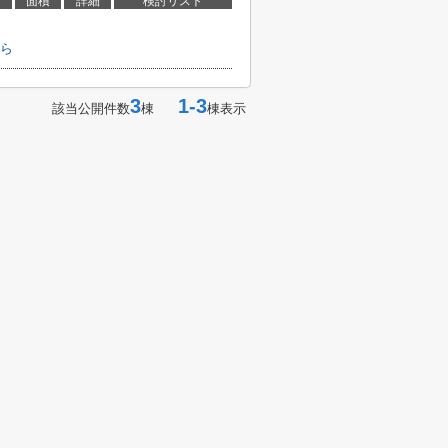
面積
詳細
検討リスト
ら
3
1-3
該当公開件数
棟
棟表示