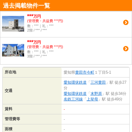
過去掲載物件一覧
***
万円
(管理費・共益費 ***円)
敷：***｜礼：***
2階 / *** / ***
***
万円
(管理費・共益費 ***円)
敷：***｜礼：***
3階 / *** / ***
所在地
愛知県
豊田市
今町
１丁目5-1
愛知環状鉄道
「
三河豊田
」駅 徒歩27
分
交通
愛知環状鉄道
「
末野原
」駅 徒歩34分
名鉄三河線
「
上挙母
」駅 徒歩49分
賃料
-
管理費等
-
面積
-