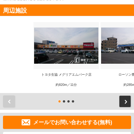
周辺施設
トヨタ生協 メグリアエムパーク店
ローソン
約820m／11分
約285
前
メールでお問い合わせする(無料)