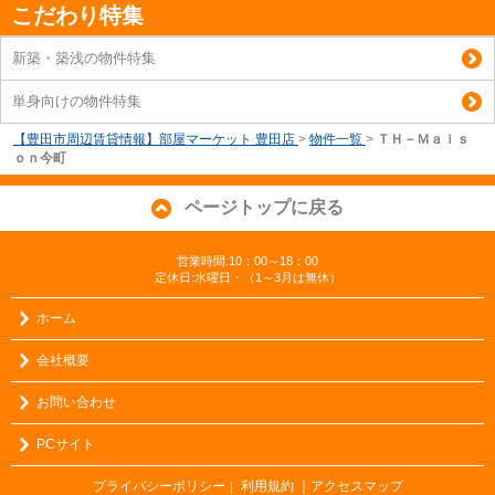
こだわり特集
新築・築浅の物件特集
単身向けの物件特集
【豊田市周辺賃貸情報】部屋マーケット 豊田店
>
物件一覧
>
ＴＨ－Ｍａｉｓ
ｏｎ今町
ページトップに戻る
営業時間:10：00～18：00
定休日:水曜日・（1～3月は無休）
ホーム
会社概要
お問い合わせ
PCサイト
プライバシーポリシー
利用規約
｜アクセスマップ
｜