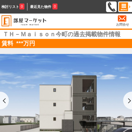
0
0
検討リスト
最近見た物件
お問合せ
ＴＨ－Ｍａｉｓｏｎ今町の過去掲載物件情報
賃料
***
万円