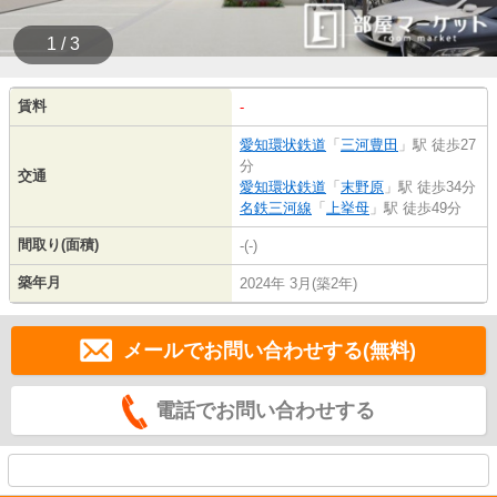
1 / 3
賃料
-
愛知環状鉄道
「
三河豊田
」駅 徒歩27
分
交通
愛知環状鉄道
「
末野原
」駅 徒歩34分
名鉄三河線
「
上挙母
」駅 徒歩49分
間取り(面積)
-(-)
築年月
2024年 3月(築2年)
メールでお問い合わせする(無料)
電話でお問い合わせする