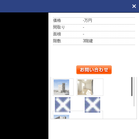
価格
-万円
間取り
-
面積
-
階数
3階建
外観
ロビー
その他共用部分