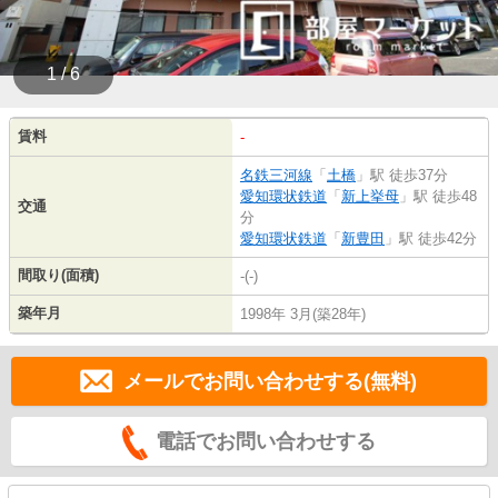
1 / 6
賃料
-
名鉄三河線
「
土橋
」駅 徒歩37分
愛知環状鉄道
「
新上挙母
」駅 徒歩48
交通
分
愛知環状鉄道
「
新豊田
」駅 徒歩42分
間取り(面積)
-(-)
築年月
1998年 3月(築28年)
メールでお問い合わせする(無料)
電話でお問い合わせする