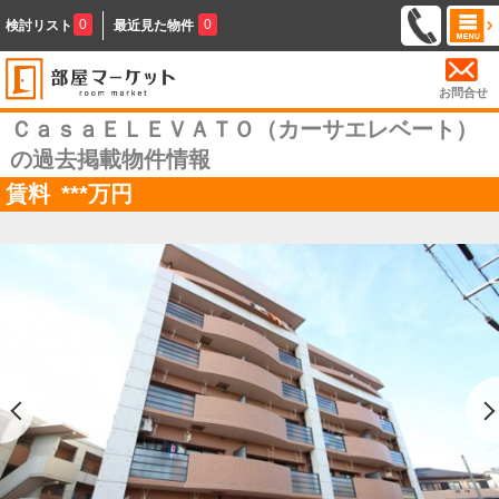
0
0
検討リスト
最近見た物件
お問合せ
ＣａｓａＥＬＥＶＡＴＯ（カーサエレベート）
の過去掲載物件情報
賃料
***
万円