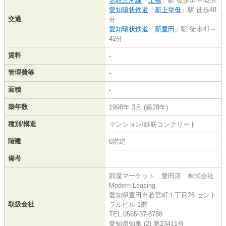
名鉄三河線
「
土橋
」駅 徒歩37～42分
愛知環状鉄道
「
新上挙母
」駅 徒歩48
交通
分
愛知環状鉄道
「
新豊田
」駅 徒歩41～
42分
賃料
-
管理費等
-
面積
-
築年数
1998年 3月 (築28年)
種別/構造
マンション/鉄筋コンクリート
階建
6階建
備考
部屋マーケット 豊田店 株式会社
Modern Leasing
愛知県豊田市若宮町１丁目26 セント
取扱会社
ラルビル 1階
TEL:0565-37-8788
愛知県知事 (2) 第23411号