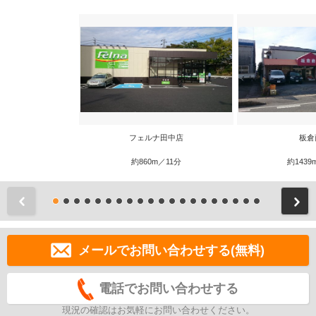
フェルナ田中店
板倉
約860m／11分
約1439
前
メールでお問い合わせする(無料)
電話でお問い合わせする
現況の確認はお気軽にお問い合わせください。