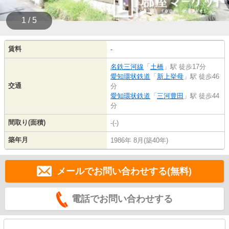
1 / 5
賃料
-
名鉄三河線
「
土橋
」駅 徒歩17分
愛知環状鉄道
「
新上挙母
」駅 徒歩46
交通
分
愛知環状鉄道
「
三河豊田
」駅 徒歩44
分
間取り(面積)
-(-)
築年月
1986年 8月(築40年)
メールでお問い合わせする(無料)
電話でお問い合わせする