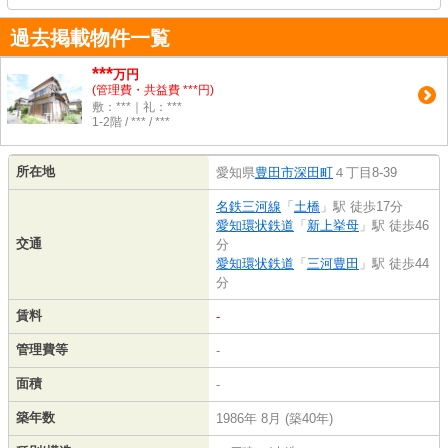
過去掲載物件一覧
***
万円
(管理費・共益費 ***円)
敷：***｜礼：***
1-2階 / *** / ***
所在地
愛知県
豊田市
深田町
４丁目8-39
名鉄三河線
「
土橋
」駅 徒歩17分
愛知環状鉄道
「
新上挙母
」駅 徒歩46
交通
分
愛知環状鉄道
「
三河豊田
」駅 徒歩44
分
賃料
-
管理費等
-
面積
-
築年数
1986年 8月 (築40年)