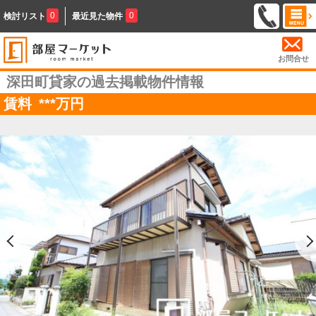
0
0
検討リスト
最近見た物件
お問合せ
深田町貸家の過去掲載物件情報
賃料
***
万円