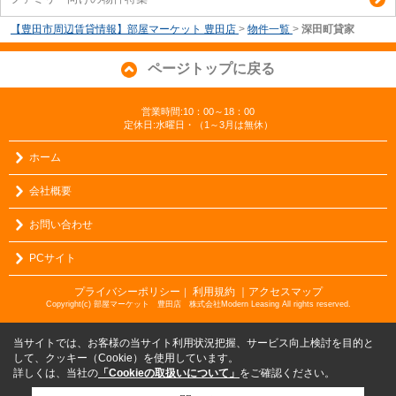
【豊田市周辺賃貸情報】部屋マーケット 豊田店
>
物件一覧
>
深田町貸家
ページトップに戻る
営業時間:10：00～18：00
定休日:水曜日・（1～3月は無休）
ホーム
会社概要
お問い合わせ
PCサイト
プライバシーポリシー
利用規約
｜アクセスマップ
｜
Copyright(c) 部屋マーケット 豊田店 株式会社Modern Leasing All rights reserved.
当サイトでは、お客様の当サイト利用状況把握、サービス向上検討を目的と
して、クッキー（Cookie）を使用しています。
詳しくは、当社の
「Cookieの取扱いについて」
をご確認ください。