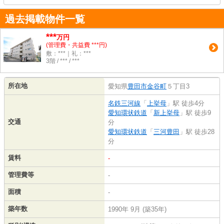
過去掲載物件一覧
***
万円
(管理費・共益費 ***円)
敷：***｜礼：***
3階 / *** / ***
所在地
愛知県
豊田市
金谷町
５丁目3
名鉄三河線
「
上挙母
」駅 徒歩4分
愛知環状鉄道
「
新上挙母
」駅 徒歩9
交通
分
愛知環状鉄道
「
三河豊田
」駅 徒歩28
分
賃料
-
管理費等
-
面積
-
築年数
1990年 9月 (築35年)