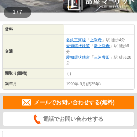
1 / 7
賃料
-
名鉄三河線
「
上挙母
」駅 徒歩4分
愛知環状鉄道
「
新上挙母
」駅 徒歩9
交通
分
愛知環状鉄道
「
三河豊田
」駅 徒歩28
分
間取り(面積)
-(-)
築年月
1990年 9月(築35年)
メールでお問い合わせする(無料)
電話でお問い合わせする