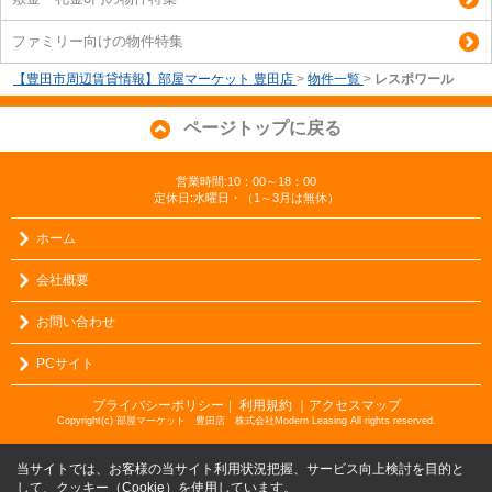
ファミリー向けの物件特集
【豊田市周辺賃貸情報】部屋マーケット 豊田店
>
物件一覧
>
レスポワール
ページトップに戻る
営業時間:10：00～18：00
定休日:水曜日・（1～3月は無休）
ホーム
会社概要
お問い合わせ
PCサイト
プライバシーポリシー
利用規約
｜アクセスマップ
｜
Copyright(c) 部屋マーケット 豊田店 株式会社Modern Leasing All rights reserved.
当サイトでは、お客様の当サイト利用状況把握、サービス向上検討を目的と
して、クッキー（Cookie）を使用しています。