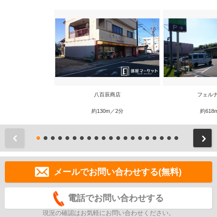
八百辰商店
フェル
約130m／2分
約618
前
メールでお問い合わせする(無料)
電話でお問い合わせする
現況の確認はお気軽にお問い合わせください。