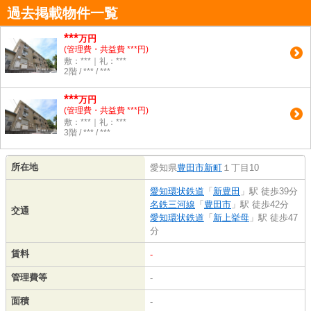
過去掲載物件一覧
***
万円
(管理費・共益費 ***円)
敷：***｜礼：***
2階 / *** / ***
***
万円
(管理費・共益費 ***円)
敷：***｜礼：***
3階 / *** / ***
所在地
愛知県
豊田市
新町
１丁目10
愛知環状鉄道
「
新豊田
」駅 徒歩39分
名鉄三河線
「
豊田市
」駅 徒歩42分
交通
愛知環状鉄道
「
新上挙母
」駅 徒歩47
分
賃料
-
管理費等
-
面積
-