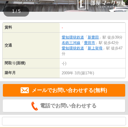
1 / 5
賃料
-
愛知環状鉄道
「
新豊田
」駅 徒歩39分
名鉄三河線
「
豊田市
」駅 徒歩42分
交通
愛知環状鉄道
「
新上挙母
」駅 徒歩47
分
間取り(面積)
-(-)
築年月
2009年 3月(築17年)
メールでお問い合わせする(無料)
電話でお問い合わせする