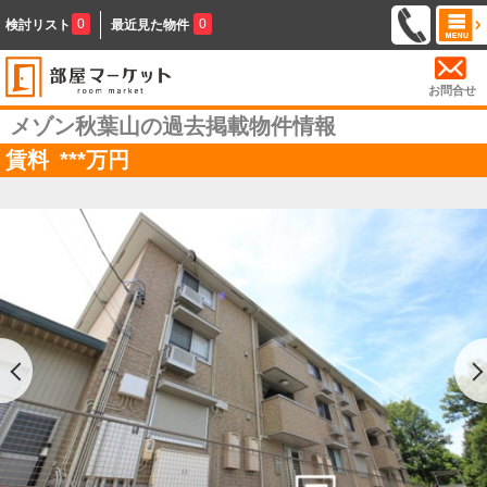
0
0
検討リスト
最近見た物件
お問合せ
メゾン秋葉山の過去掲載物件情報
賃料
***
万円