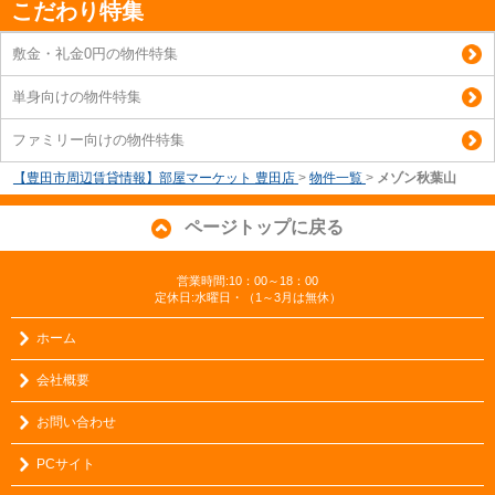
こだわり特集
敷金・礼金0円の物件特集
単身向けの物件特集
ファミリー向けの物件特集
【豊田市周辺賃貸情報】部屋マーケット 豊田店
>
物件一覧
>
メゾン秋葉山
ページトップに戻る
営業時間:10：00～18：00
定休日:水曜日・（1～3月は無休）
ホーム
会社概要
お問い合わせ
PCサイト