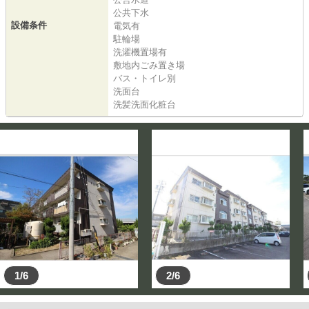
公共下水
設備条件
電気有
駐輪場
洗濯機置場有
敷地内ごみ置き場
バス・トイレ別
洗面台
洗髪洗面化粧台
1/6
2/6