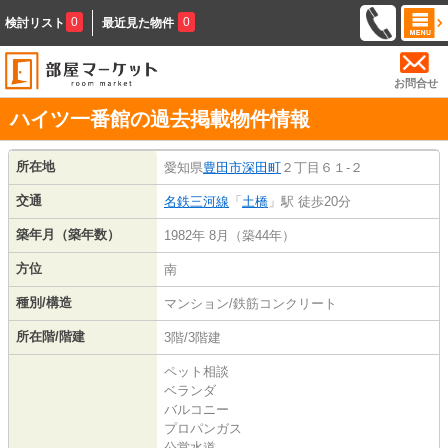
0
0
検討リスト
最近見た物件
お問合せ
ハイツ一番館の過去掲載物件情報
所在地
愛知県
豊田市
深田町
２丁目６１-２
交通
名鉄三河線
「
土橋
」駅 徒歩20分
築年月（築年数）
1982年 8月（築44年）
方位
南
種別/構造
マンション/鉄筋コンクリート
所在階/階建
3階/3階建
ペット相談
ベランダ
バルコニー
プロパンガス
公営水道