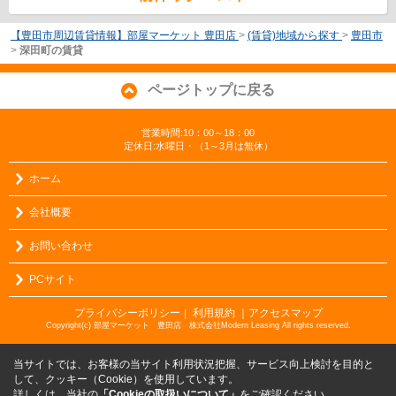
【豊田市周辺賃貸情報】部屋マーケット 豊田店
>
(賃貸)地域から探す
>
豊田市
>
深田町の賃貸
ページトップに戻る
営業時間:10：00～18：00
定休日:水曜日・（1～3月は無休）
ホーム
会社概要
お問い合わせ
PCサイト
プライバシーポリシー
利用規約
｜アクセスマップ
｜
Copyright(c) 部屋マーケット 豊田店 株式会社Modern Leasing All rights reserved.
当サイトでは、お客様の当サイト利用状況把握、サービス向上検討を目的と
して、クッキー（Cookie）を使用しています。
詳しくは、当社の
「Cookieの取扱いについて」
をご確認ください。