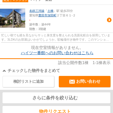
名鉄三河線
「
土橋
」駅 徒歩20分
愛知県
豊田市
深田町
２丁目６１-２
-
築年数：築44年
階数：3階建
忙しい朝でも鏡を見ながらサッと身支度を整えられる洗面化粧台を採用していま
す。3LDKのお部屋はいかがでしょうか。駐輪場付き物件です。このマンション
はバルコニー付きで、用途に合...
現在空室情報がありません。
ハイツ一番館へのお問い合わせはこちら
該当公開件数
1
棟
1-1
棟表示
チェックした物件をまとめて
検討リストに追加
お問い合わせ
さらに条件を絞り込む
物件リクエスト