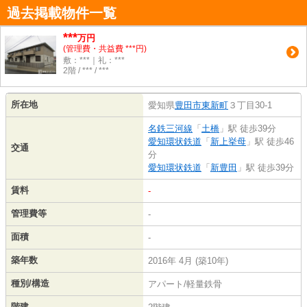
過去掲載物件一覧
***
万円
(管理費・共益費 ***円)
敷：***｜礼：***
2階 / *** / ***
所在地
愛知県
豊田市
東新町
３丁目30-1
名鉄三河線
「
土橋
」駅 徒歩39分
愛知環状鉄道
「
新上挙母
」駅 徒歩46
交通
分
愛知環状鉄道
「
新豊田
」駅 徒歩39分
賃料
-
管理費等
-
面積
-
築年数
2016年 4月 (築10年)
種別/構造
アパート/軽量鉄骨
階建