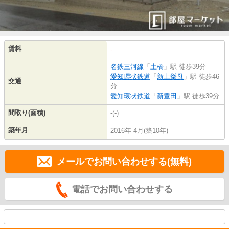
賃料
-
名鉄三河線
「
土橋
」駅 徒歩39分
愛知環状鉄道
「
新上挙母
」駅 徒歩46
交通
分
愛知環状鉄道
「
新豊田
」駅 徒歩39分
間取り(面積)
-(-)
築年月
2016年 4月(築10年)
メールでお問い合わせする(無料)
電話でお問い合わせする