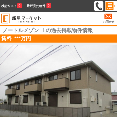
0
0
検討リスト
最近見た物件
お問合せ
ノートルメゾン Ⅰの過去掲載物件情報
賃料
***
万円