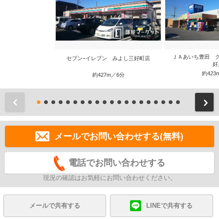
ＪＡあいち豊田 
セブン−イレブン みよし三好町店
好
約423
約427m／6分
前
メールでお問い合わせする(無料)
電話でお問い合わせする
現況の確認はお気軽にお問い合わせください。
メールで共有する
LINEで共有する