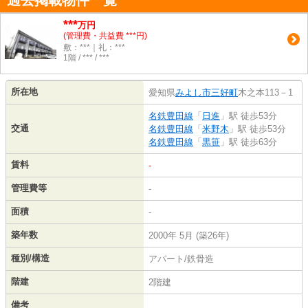
過去掲載物件一覧
***
万円
(管理費・共益費 ***円)
敷：***｜礼：***
1階 / *** / ***
所在地
愛知県
みよし市
三好町
木之本113－1
名鉄豊田線
「
日進
」駅 徒歩53分
交通
名鉄豊田線
「
米野木
」駅 徒歩53分
名鉄豊田線
「
黒笹
」駅 徒歩63分
賃料
-
管理費等
-
面積
-
築年数
2000年 5月 (築26年)
種別/構造
アパート/鉄骨造
階建
2階建
備考