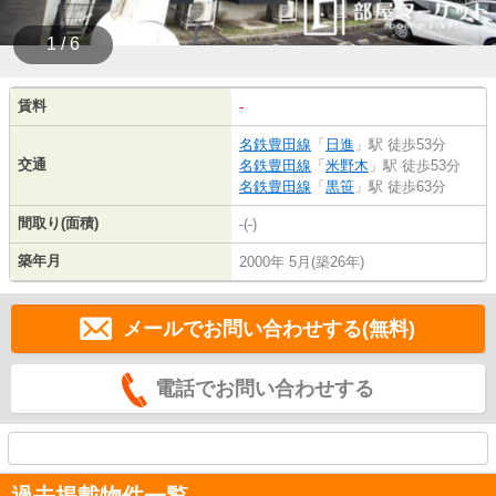
1 / 6
賃料
-
名鉄豊田線
「
日進
」駅 徒歩53分
交通
名鉄豊田線
「
米野木
」駅 徒歩53分
名鉄豊田線
「
黒笹
」駅 徒歩63分
間取り(面積)
-(-)
築年月
2000年 5月(築26年)
メールでお問い合わせする(無料)
電話でお問い合わせする