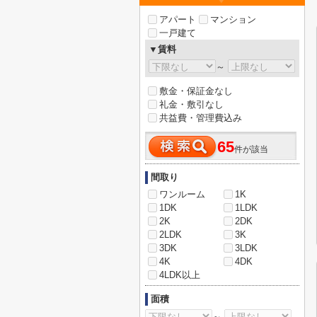
アパート
マンション
一戸建て
▼賃料
～
敷金・保証金なし
礼金・敷引なし
共益費・管理費込み
65
件が該当
間取り
ワンルーム
1K
1DK
1LDK
2K
2DK
2LDK
3K
3DK
3LDK
4K
4DK
4LDK以上
面積
～