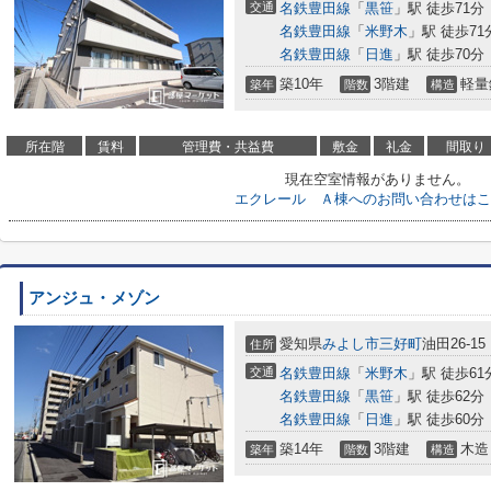
交通
名鉄豊田線
「
黒笹
」駅 徒歩71分
名鉄豊田線
「
米野木
」駅 徒歩71
名鉄豊田線
「
日進
」駅 徒歩70分
築10年
3階建
軽量
築年
階数
構造
所在階
賃料
管理費・共益費
敷金
礼金
間取り
現在空室情報がありません。
エクレール Ａ棟へのお問い合わせはこ
アンジュ・メゾン
愛知県
みよし市
三好町
油田26-15
住所
交通
名鉄豊田線
「
米野木
」駅 徒歩61
名鉄豊田線
「
黒笹
」駅 徒歩62分
名鉄豊田線
「
日進
」駅 徒歩60分
築14年
3階建
木造
築年
階数
構造