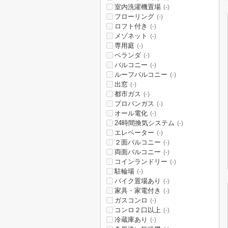
室内洗濯機置場
(-)
フローリング
(-)
ロフト付き
(-)
メゾネット
(-)
専用庭
(-)
ベランダ
(-)
バルコニー
(-)
ルーフバルコニー
(-)
出窓
(-)
都市ガス
(-)
プロパンガス
(-)
オール電化
(-)
24時間換気システム
(-)
エレベーター
(-)
２面バルコニー
(-)
両面バルコニー
(-)
コインランドリー
(-)
駐輪場
(-)
バイク置場あり
(-)
家具・家電付き
(-)
ガスコンロ
(-)
コンロ２口以上
(-)
冷蔵庫あり
(-)