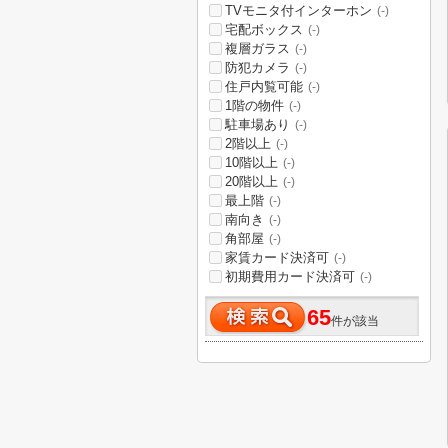
TVモニタ付インターホン
(-)
宅配ボックス
(-)
複層ガラス
(-)
防犯カメラ
(-)
住戸内覧可能
(-)
1階の物件
(-)
駐車場あり
(-)
2階以上
(-)
10階以上
(-)
20階以上
(-)
最上階
(-)
南向き
(-)
角部屋
(-)
家賃カード決済可
(-)
初期費用カード決済可
(-)
65
件が該当