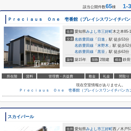
65
1-3
該当公開件数
棟
Ｐｒｅｃｉａｕｓ Ｏｎｅ 壱番館（プレイシスワンイチバン
愛知県
みよし市
三好町
木之本85-
住所
交通
名鉄豊田線
「
日進
」駅 徒歩53分
名鉄豊田線
「
米野木
」駅 徒歩52
名鉄豊田線
「
黒笹
」駅 徒歩63分
築15年
2階建
鉄骨
築年
階数
構造
所在階
賃料
管理費・共益費
敷金
礼金
間取り
現在空室情報がありません。
Ｐｒｅｃｉａｕｓ Ｏｎｅ 壱番館（プレイシスワンイチバンカ
スカイパール
愛知県
みよし市
三好町
西ノ木戸57
住所