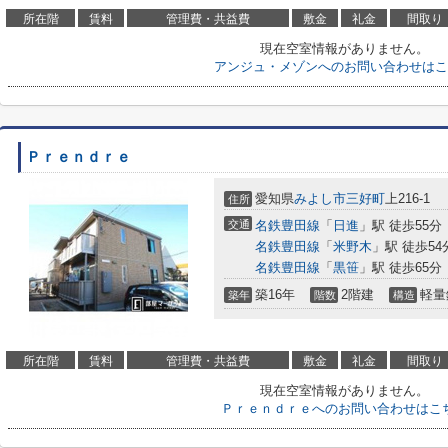
所在階
賃料
管理費・共益費
敷金
礼金
間取り
現在空室情報がありません。
アンジュ・メゾンへのお問い合わせはこ
Ｐｒｅｎｄｒｅ
愛知県
みよし市
三好町
上216-1
住所
交通
名鉄豊田線
「
日進
」駅 徒歩55分
名鉄豊田線
「
米野木
」駅 徒歩54
名鉄豊田線
「
黒笹
」駅 徒歩65分
築16年
2階建
軽量
築年
階数
構造
所在階
賃料
管理費・共益費
敷金
礼金
間取り
現在空室情報がありません。
Ｐｒｅｎｄｒｅへのお問い合わせはこ