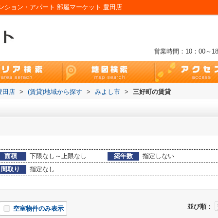
ション・アパート 部屋マーケット 豊田店
営業時間：10：00～18
豊田店
>
(賃貸)地域から探す
>
みよし市
>
三好町の賃貸
面積
下限なし～上限なし
築年数
指定しない
間取り
指定なし
並び順：
空室物件のみ表示