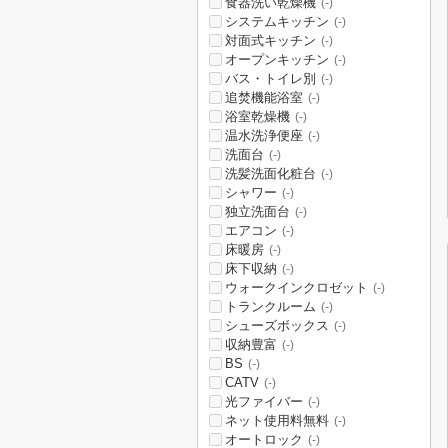
食器洗い乾燥機
(-)
システムキッチン
(-)
対面式キッチン
(-)
オープンキッチン
(-)
バス・トイレ別
(-)
追焚機能浴室
(-)
浴室乾燥機
(-)
温水洗浄便座
(-)
洗面台
(-)
洗髪洗面化粧台
(-)
シャワー
(-)
独立洗面台
(-)
エアコン
(-)
床暖房
(-)
床下収納
(-)
ウォークインクロゼット
(-)
トランクルーム
(-)
シューズボックス
(-)
収納豊富
(-)
BS
(-)
CATV
(-)
光ファイバー
(-)
ネット使用料無料
(-)
オートロック
(-)