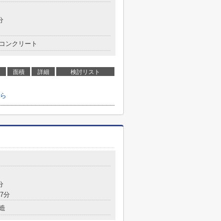
分
コンクリート
面積
詳細
検討リスト
ら
分
7分
造