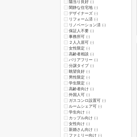
陽当り良好
(-)
閑静な住宅地
(-)
デザイナーズ
(-)
リフォーム済
(-)
リノベーション済
(-)
保証人不要
(-)
事務所可
(-)
２人入居可
(-)
女性限定
(-)
高齢者相談
(-)
バリアフリー
(-)
分譲タイプ
(-)
眺望良好
(-)
男性限定
(-)
学生限定
(-)
高齢者向け
(-)
外国人可
(-)
ガスコンロ設置可
(-)
ルームシェア可
(-)
学生向け
(-)
カップル向け
(-)
女性向け
(-)
新婚さん向け
(-)
ファミリー向け
(-)