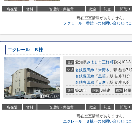
所在階
賃料
管理費・共益費
敷金
礼金
間取り
現在空室情報がありません。
ファミール一番館へのお問い合わせはこ
エクレール Ｂ棟
愛知県
みよし市
三好町
弥栄102-3
住所
交通
名鉄豊田線
「
米野木
」駅 徒歩71
名鉄豊田線
「
黒笹
」駅 徒歩71分
名鉄豊田線
「
日進
」駅 徒歩70分
築10年
3階建
軽量
築年
階数
構造
所在階
賃料
管理費・共益費
敷金
礼金
間取り
現在空室情報がありません。
エクレール Ｂ棟へのお問い合わせはこ