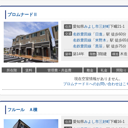
プロムナードⅡ
愛知県
みよし市
三好町
下畷21-1
住所
交通
名鉄豊田線
「
日進
」駅 徒歩60分
名鉄豊田線
「
米野木
」駅 徒歩65
名鉄豊田線
「
黒笹
」駅 徒歩75分
築14年
3階建
木造
築年
階数
構造
所在階
賃料
管理費・共益費
敷金
礼金
間取り
現在空室情報がありません。
プロムナードⅡへのお問い合わせはこ
フルール Ａ棟
愛知県
みよし市
三好町
下畷16-1
住所