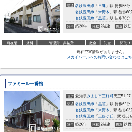
交通
名鉄豊田線
「
日進
」駅 徒歩55分
名鉄豊田線
「
米野木
」駅 徒歩60
名鉄豊田線
「
黒笹
」駅 徒歩70分
築20年
2階建
鉄筋
築年
階数
構造
所在階
賃料
管理費・共益費
敷金
礼金
間取り
現在空室情報がありません。
スカイパールへのお問い合わせはこち
ファミール一番館
愛知県
みよし市
三好町
天王51-27
住所
交通
名鉄豊田線
「
黒笹
」駅 徒歩62分
名鉄豊田線
「
米野木
」駅 徒歩63
名鉄豊田線
「
三好ケ丘
」駅 徒歩6
築26年
2階建
鉄骨
築年
階数
構造