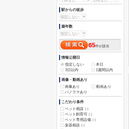
駅からの徒歩
築年数
65
件が該当
情報公開日
指定しない
本日
3日以内
1週間以内
画像・動画あり
画像あり
動画あり
パノラマあり
こだわり条件
ペット相談
(-)
ペット飼育可
(-)
ペット専用設備
(-)
楽器相談
(-)