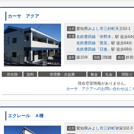
カーサ アクア
愛知県
みよし市
三好町
天王62-1
住所
交通
名鉄豊田線
「
米野木
」駅 徒歩64
名鉄豊田線
「
黒笹
」駅 徒歩64分
名鉄豊田線
「
日進
」駅 徒歩68分
築15年
2階建
鉄骨
築年
階数
構造
所在階
賃料
管理費・共益費
敷金
礼金
間取り
現在空室情報がありません。
カーサ アクアへのお問い合わせはこ
エクレール Ａ棟
愛知県
みよし市
三好町
弥栄102-3
住所