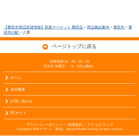
【豊田市周辺賃貸情報】部屋マーケット 豊田店
>
周辺施設案内
>
豊田市
>
豊
田市の駅
>
八草
ページトップに戻る
営業時間:10：00～18：00
定休日:水曜日・（1～3月は無休）
ホーム
会社概要
お問い合わせ
PCサイト
プライバシーポリシー
利用規約
｜アクセスマップ
｜
Copyright(c) 部屋マーケット 豊田店 株式会社Modern Leasing All rights reserved.