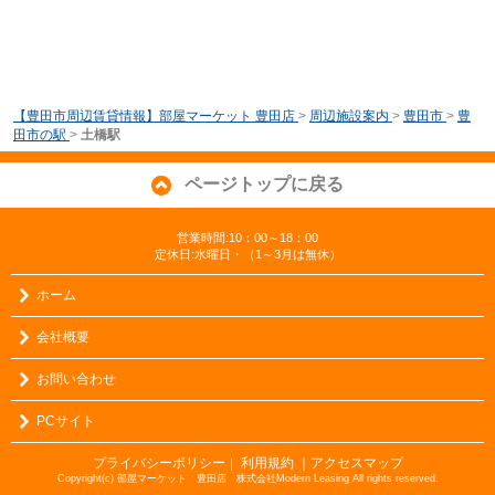
【豊田市周辺賃貸情報】部屋マーケット 豊田店
>
周辺施設案内
>
豊田市
>
豊
田市の駅
>
土橋駅
ページトップに戻る
営業時間:10：00～18：00
定休日:水曜日・（1～3月は無休）
ホーム
会社概要
お問い合わせ
PCサイト
プライバシーポリシー
利用規約
｜アクセスマップ
｜
Copyright(c) 部屋マーケット 豊田店 株式会社Modern Leasing All rights reserved.