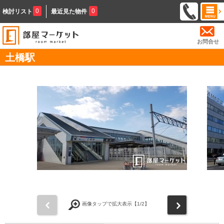
0
0
検討リスト
最近見た物件
お問合せ
土橋駅
前
次
画像タップで拡大表示【
1
/2】