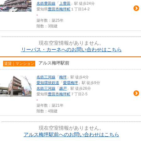
名鉄豊田線
「
上豊田
」駅 徒歩24分
愛知県
豊田市
梅坪町
１丁目14-2
-
築年数：築25年
階数：3階建
現在空室情報がありません。
リーパス・カーネへのお問い合わせはこちら
アルス梅坪駅前
賃貸｜マンション
名鉄三河線
「
梅坪
」駅 徒歩4分
愛知環状鉄道
「
愛環梅坪
」駅 徒歩9分
名鉄三河線
「
越戸
」駅 徒歩26分
愛知県
豊田市
梅坪町
７丁目2-5
-
築年数：築21年
階数：4階建
現在空室情報がありません。
アルス梅坪駅前へのお問い合わせはこちら