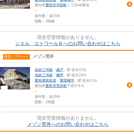
愛知県
豊田市
寺部町
１丁目46番地
-
築年数：築15年
階数：3階建
現在空室情報がありません。
シエル エトワールＢへのお問い合わせはこちら
メゾン荒井
賃貸｜アパート
名鉄三河線
「
越戸
」駅 徒歩10分
名鉄三河線
「
梅坪
」駅 徒歩20分
愛知環状鉄道
「
愛環梅坪
」駅 徒歩21分
愛知県
豊田市
荒井町
下原374-6
-
築年数：築29年
階数：2階建
現在空室情報がありません。
メゾン荒井へのお問い合わせはこちら