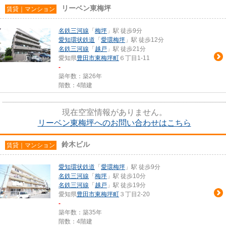
リーベン東梅坪
賃貸｜マンション
名鉄三河線
「
梅坪
」駅 徒歩9分
愛知環状鉄道
「
愛環梅坪
」駅 徒歩12分
名鉄三河線
「
越戸
」駅 徒歩21分
愛知県
豊田市
東梅坪町
６丁目1-11
-
築年数：築26年
階数：4階建
現在空室情報がありません。
リーベン東梅坪へのお問い合わせはこちら
鈴木ビル
賃貸｜マンション
愛知環状鉄道
「
愛環梅坪
」駅 徒歩9分
名鉄三河線
「
梅坪
」駅 徒歩10分
名鉄三河線
「
越戸
」駅 徒歩19分
愛知県
豊田市
東梅坪町
３丁目2-20
-
築年数：築35年
階数：4階建