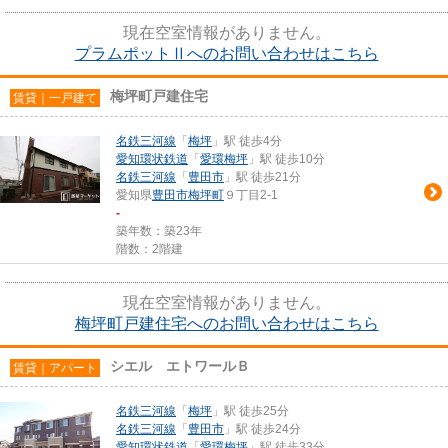
現在空室情報がありません。
プラムポットⅡへのお問い合わせはこちら
梅坪町戸建住宅
賃貸｜一戸建て
名鉄三河線
「
梅坪
」駅 徒歩4分
愛知環状鉄道
「
愛環梅坪
」駅 徒歩10分
名鉄三河線
「
豊田市
」駅 徒歩21分
愛知県
豊田市
梅坪町
９丁目2-1
-
築年数：築23年
階数：2階建
現在空室情報がありません。
梅坪町戸建住宅へのお問い合わせはこちら
シエル エトワールＢ
賃貸｜アパート
名鉄三河線
「
梅坪
」駅 徒歩25分
名鉄三河線
「
豊田市
」駅 徒歩24分
愛知環状鉄道
「
愛環梅坪
」駅 徒歩33分