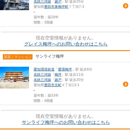
名鉄三河線
「
越戸
」駅 徒歩25分
愛知県
豊田市
東梅坪町
７丁目7-3
-
築年数：築29年
階数：3階建
現在空室情報がありません。
グレイス梅坪へのお問い合わせはこちら
サンライフ梅坪
賃貸｜マンション
愛知環状鉄道
「
愛環梅坪
」駅 徒歩8分
名鉄三河線
「
梅坪
」駅 徒歩11分
名鉄三河線
「
越戸
」駅 徒歩20分
愛知県
豊田市
京町
４丁目13-3
-
築年数：築33年
階数：4階建
現在空室情報がありません。
サンライフ梅坪へのお問い合わせはこちら