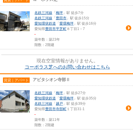
名鉄三河線
「
梅坪
」駅 徒歩7分
名鉄三河線
「
豊田市
」駅 徒歩15分
愛知環状鉄道
「
愛環梅坪
」駅 徒歩16分
愛知県
豊田市
平芝町
８丁目1－7
-
築年数：築23年
階数：2階建
現在空室情報がありません。
コーポラス芝へのお問い合わせはこちら
アビタシオン寺部Ⅱ
賃貸｜アパート
名鉄三河線
「
梅坪
」駅 徒歩27分
愛知環状鉄道
「
愛環梅坪
」駅 徒歩35分
名鉄三河線
「
越戸
」駅 徒歩39分
愛知県
豊田市
寺部町
１丁目31-1
-
築年数：築11年
階数：2階建