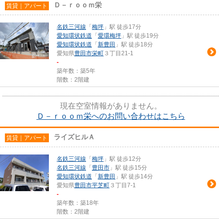
Ｄ－ｒｏｏｍ栄
賃貸｜アパート
名鉄三河線
「
梅坪
」駅 徒歩17分
愛知環状鉄道
「
愛環梅坪
」駅 徒歩19分
愛知環状鉄道
「
新豊田
」駅 徒歩18分
愛知県
豊田市
栄町
３丁目21-1
-
築年数：築5年
階数：2階建
現在空室情報がありません。
Ｄ－ｒｏｏｍ栄へのお問い合わせはこちら
ライズヒルＡ
賃貸｜アパート
名鉄三河線
「
梅坪
」駅 徒歩12分
名鉄三河線
「
豊田市
」駅 徒歩15分
愛知環状鉄道
「
新豊田
」駅 徒歩14分
愛知県
豊田市
平芝町
３丁目7-1
-
築年数：築18年
階数：2階建