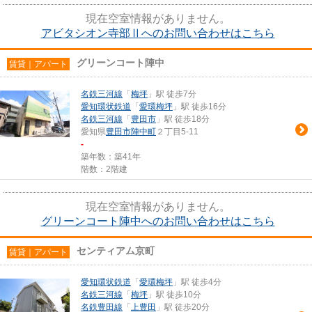
現在空室情報がありません。
アビタシオン寺部Ⅱへのお問い合わせはこちら
グリーンコート陣中
賃貸｜アパート
名鉄三河線
「
梅坪
」駅 徒歩7分
愛知環状鉄道
「
愛環梅坪
」駅 徒歩16分
名鉄三河線
「
豊田市
」駅 徒歩18分
愛知県
豊田市
陣中町
２丁目5-11
-
築年数：築41年
階数：2階建
現在空室情報がありません。
グリーンコート陣中へのお問い合わせはこちら
センティアム京町
賃貸｜アパート
愛知環状鉄道
「
愛環梅坪
」駅 徒歩4分
名鉄三河線
「
梅坪
」駅 徒歩10分
名鉄豊田線
「
上豊田
」駅 徒歩20分