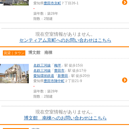
愛知県
豊田市
京町
７丁目26-1
-
築年数：築28年
階数：2階建
現在空室情報がありません。
センティアム京町へのお問い合わせはこちら
博文館 南棟
賃貸｜タウン
名鉄三河線
「
梅坪
」駅 徒歩15分
名鉄三河線
「
豊田市
」駅 徒歩17分
愛知環状鉄道
「
新豊田
」駅 徒歩20分
愛知県
豊田市
陣中町
２丁目21-9
-
築年数：築28年
階数：2階建
現在空室情報がありません。
博文館 南棟へのお問い合わせはこちら