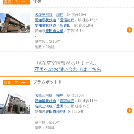
守美
賃貸｜アパート
名鉄三河線
「
梅坪
」駅 徒歩16分
愛知環状鉄道
「
愛環梅坪
」駅 徒歩16分
愛知環状鉄道
「
新豊田
」駅 徒歩18分
愛知県
豊田市
栄町
２丁目16-14
-
築年数：築15年
階数：2階建
現在空室情報がありません。
守美へのお問い合わせはこちら
プラムポットⅡ
賃貸｜アパート
名鉄三河線
「
梅坪
」駅 徒歩6分
愛知環状鉄道
「
愛環梅坪
」駅 徒歩11分
名鉄三河線
「
豊田市
」駅 徒歩19分
愛知県
豊田市
梅坪町
９丁目5-9
-
築年数：築15年
階数：3階建