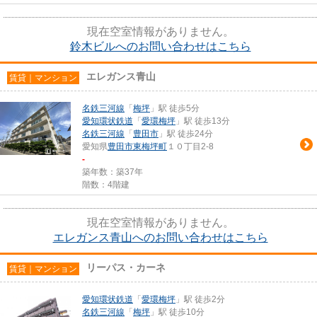
現在空室情報がありません。
鈴木ビルへのお問い合わせはこちら
エレガンス青山
賃貸｜マンション
名鉄三河線
「
梅坪
」駅 徒歩5分
愛知環状鉄道
「
愛環梅坪
」駅 徒歩13分
名鉄三河線
「
豊田市
」駅 徒歩24分
愛知県
豊田市
東梅坪町
１０丁目2-8
-
築年数：築37年
階数：4階建
現在空室情報がありません。
エレガンス青山へのお問い合わせはこちら
リーパス・カーネ
賃貸｜マンション
愛知環状鉄道
「
愛環梅坪
」駅 徒歩2分
名鉄三河線
「
梅坪
」駅 徒歩10分