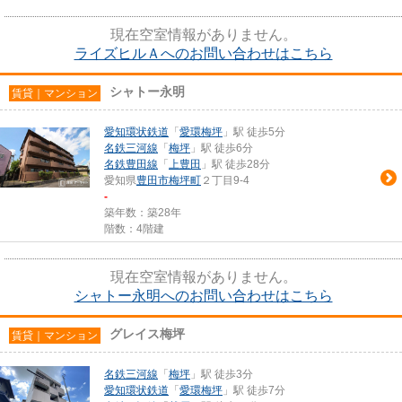
現在空室情報がありません。
ライズヒルＡへのお問い合わせはこちら
シャトー永明
賃貸｜マンション
愛知環状鉄道
「
愛環梅坪
」駅 徒歩5分
名鉄三河線
「
梅坪
」駅 徒歩6分
名鉄豊田線
「
上豊田
」駅 徒歩28分
愛知県
豊田市
梅坪町
２丁目9-4
-
築年数：築28年
階数：4階建
現在空室情報がありません。
シャトー永明へのお問い合わせはこちら
グレイス梅坪
賃貸｜マンション
名鉄三河線
「
梅坪
」駅 徒歩3分
愛知環状鉄道
「
愛環梅坪
」駅 徒歩7分