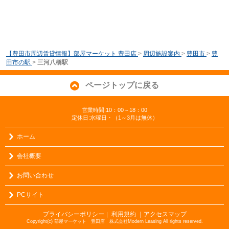
【豊田市周辺賃貸情報】部屋マーケット 豊田店
>
周辺施設案内
>
豊田市
>
豊
田市の駅
>
三河八橋駅
ページトップに戻る
営業時間:10：00～18：00
定休日:水曜日・（1～3月は無休）
ホーム
会社概要
お問い合わせ
PCサイト
プライバシーポリシー
利用規約
｜アクセスマップ
｜
Copyright(c) 部屋マーケット 豊田店 株式会社Modern Leasing All rights reserved.