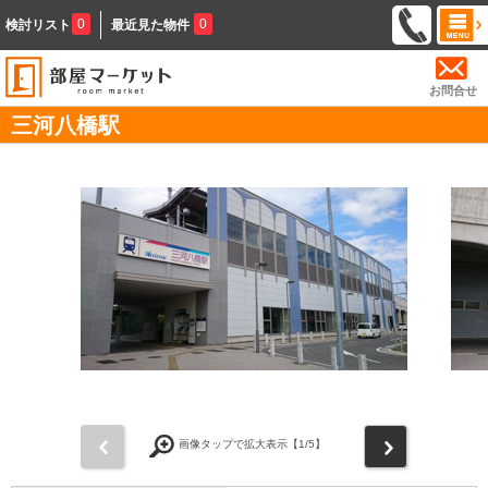
0
0
検討リスト
最近見た物件
お問合せ
三河八橋駅
前
次
画像タップで拡大表示【
1
/5】