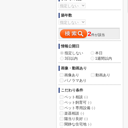
築年数
2
件が該当
情報公開日
指定しない
本日
3日以内
1週間以内
画像・動画あり
画像あり
動画あり
パノラマあり
こだわり条件
ペット相談
(-)
ペット飼育可
(-)
ペット専用設備
(-)
楽器相談
(-)
陽当り良好
(-)
閑静な住宅地
(-)