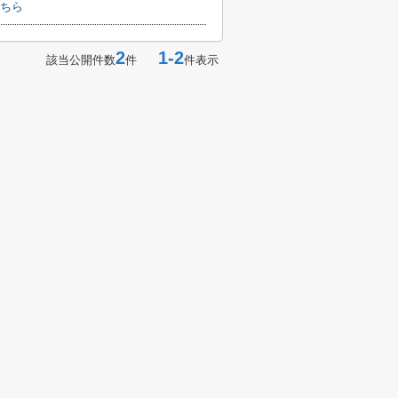
ちら
2
1-2
該当公開件数
件
件表示