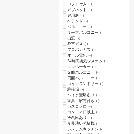
ロフト付き
(-)
メゾネット
(-)
専用庭
(-)
ベランダ
(-)
バルコニー
(-)
ルーフバルコニー
(-)
出窓
(-)
都市ガス
(-)
プロパンガス
(-)
オール電化
(-)
24時間換気システム
(-)
エレベーター
(-)
２面バルコニー
(-)
両面バルコニー
(-)
コインランドリー
(-)
駐輪場
(-)
バイク置場あり
(-)
家具・家電付き
(-)
ガスコンロ
(-)
コンロ２口以上
(-)
冷蔵庫あり
(-)
食器洗い乾燥機
(-)
システムキッチン
(-)