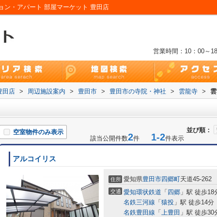
ン・アパート 部屋マーケット 豊田店
営業時間：10：00～18
豊田店
>
周辺施設案内
>
豊田市
>
豊田市の寺院・神社
>
雲龍寺
>
雲
並び順：
空室物件のみ表示
2
1-2
該当公開件数
件
件表示
アルコイリス
愛知県
豊田市
四郷町
天道45-262
住所
交通
愛知環状鉄道
「
四郷
」駅 徒歩18
名鉄三河線
「
猿投
」駅 徒歩14分
名鉄豊田線
「
上豊田
」駅 徒歩30