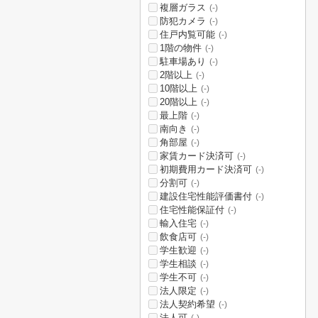
複層ガラス
(-)
防犯カメラ
(-)
住戸内覧可能
(-)
1階の物件
(-)
駐車場あり
(-)
2階以上
(-)
10階以上
(-)
20階以上
(-)
最上階
(-)
南向き
(-)
角部屋
(-)
家賃カード決済可
(-)
初期費用カード決済可
(-)
分割可
(-)
建設住宅性能評価書付
(-)
住宅性能保証付
(-)
輸入住宅
(-)
飲食店可
(-)
学生歓迎
(-)
学生相談
(-)
学生不可
(-)
法人限定
(-)
法人契約希望
(-)
法人可