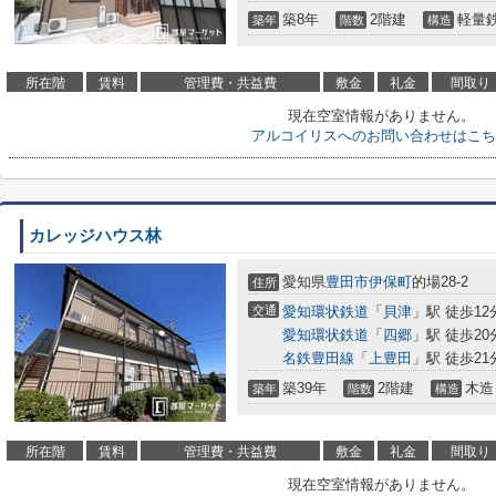
築8年
2階建
軽量
築年
階数
構造
所在階
賃料
管理費・共益費
敷金
礼金
間取り
現在空室情報がありません。
アルコイリスへのお問い合わせはこち
カレッジハウス林
愛知県
豊田市
伊保町
的場28-2
住所
交通
愛知環状鉄道
「
貝津
」駅 徒歩12
愛知環状鉄道
「
四郷
」駅 徒歩20
名鉄豊田線
「
上豊田
」駅 徒歩21
築39年
2階建
木造
築年
階数
構造
所在階
賃料
管理費・共益費
敷金
礼金
間取り
現在空室情報がありません。