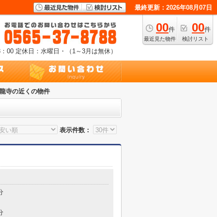
最終更新：2026年08月07日
00
00
件
件
最近見た物件
検討リスト
：00
定休日：水曜日・（1～3月は無休）
龍寺の近くの物件
表示件数：
分
分