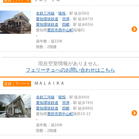
名鉄三河線
「
猿投
」駅 徒歩59分
愛知環状鉄道
「
貝津
」駅 徒歩67分
愛知環状鉄道
「
四郷
」駅 徒歩63分
愛知県
豊田市
西中山町
稲場61
-
築年数：築15年
階数：2階建
現在空室情報がありません。
フェリーチェへのお問い合わせはこちら
ＭＡＬＡＩＫＡ
賃貸｜アパート
名鉄三河線
「
猿投
」駅 徒歩64分
愛知環状鉄道
「
貝津
」駅 徒歩74分
愛知環状鉄道
「
四郷
」駅 徒歩69分
愛知県
豊田市
西中山町
猿田15-12
-
築年数：築16年
階数：2階建