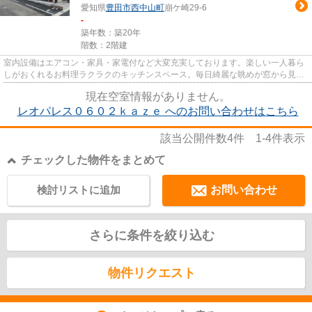
愛知県
豊田市
西中山町
崩ケ崎29-6
-
築年数：築20年
階数：2階建
室内設備はエアコン・家具・家電付など大変充実しております。楽しい一人暮ら
しがおくれるお料理ラクラクのキッチンスペース。毎日綺麗な眺めが窓から見え
る部屋はとても魅力的です。...
現在空室情報がありません。
レオパレス０６０２ｋａｚｅ へのお問い合わせはこちら
該当公開件数
4
件
1-4
件表示
チェックした物件をまとめて
検討リストに追加
お問い合わせ
さらに条件を絞り込む
物件リクエスト