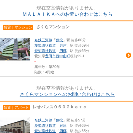
現在空室情報がありません。
ＭＡＬＡＩＫＡへのお問い合わせはこちら
さくらマンション
賃貸｜マンション
名鉄三河線
「
猿投
」駅 徒歩60分
愛知環状鉄道
「
貝津
」駅 徒歩69分
愛知環状鉄道
「
四郷
」駅 徒歩65分
愛知県
豊田市
西中山町
榎前99-1
-
築年数：築20年
階数：4階建
現在空室情報がありません。
さくらマンションへのお問い合わせはこちら
レオパレス０６０２ｋａｚｅ
賃貸｜アパート
名鉄三河線
「
猿投
」駅 徒歩57分
愛知環状鉄道
「
貝津
」駅 徒歩69分
愛知環状鉄道
「
四郷
」駅 徒歩65分