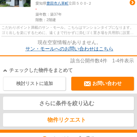
愛知県
豊田市
八草町
立田５００-２
-
築年数：築37年
階数：2階建
こだわりポイント満載のサン・モール。こちらはマンションタイプになります。
ゴミ出しを楽にするために、遠くまで行かずに済むゴミ置き場を共用部に設置し
ています。日頃から電車をよ...
現在空室情報がありません。
サン・モールへのお問い合わせはこちら
該当公開件数
4
件
1-4
件表示
チェックした物件をまとめて
検討リストに追加
お問い合わせ
さらに条件を絞り込む
物件リクエスト