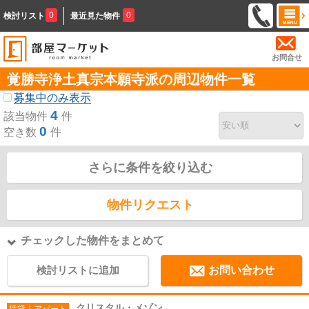
0
0
検討リスト
最近見た物件
お問合せ
覚勝寺浄土真宗本願寺派の周辺物件一覧
募集中のみ表示
4
該当物件
件
0
空き数
件
さらに条件を絞り込む
物件リクエスト
チェックした物件をまとめて
検討リストに追加
お問い合わせ
クリスタル・メゾン
賃貸｜アパート