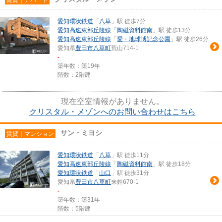
愛知環状鉄道
「
八草
」駅 徒歩7分
愛知高速東部丘陵線
「
陶磁資料館南
」駅 徒歩13分
愛知高速東部丘陵線
「
愛・地球博記念公園
」駅 徒歩26分
愛知県
豊田市
八草町
荒山714-1
-
築年数：築19年
階数：2階建
現在空室情報がありません。
クリスタル・メゾンへのお問い合わせはこちら
サン・ミヨシ
賃貸｜マンション
愛知環状鉄道
「
八草
」駅 徒歩11分
愛知高速東部丘陵線
「
陶磁資料館南
」駅 徒歩18分
愛知環状鉄道
「
山口
」駅 徒歩31分
愛知県
豊田市
八草町
来姓670-1
-
築年数：築31年
階数：5階建