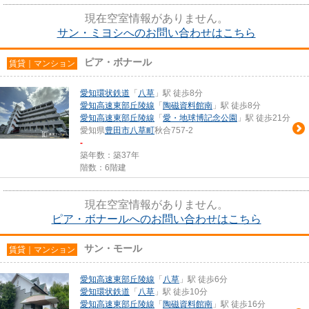
現在空室情報がありません。
サン・ミヨシへのお問い合わせはこちら
ピア・ボナール
賃貸｜マンション
愛知環状鉄道
「
八草
」駅 徒歩8分
愛知高速東部丘陵線
「
陶磁資料館南
」駅 徒歩8分
愛知高速東部丘陵線
「
愛・地球博記念公園
」駅 徒歩21分
愛知県
豊田市
八草町
秋合757-2
-
築年数：築37年
階数：6階建
現在空室情報がありません。
ピア・ボナールへのお問い合わせはこちら
サン・モール
賃貸｜マンション
愛知高速東部丘陵線
「
八草
」駅 徒歩6分
愛知環状鉄道
「
八草
」駅 徒歩10分
愛知高速東部丘陵線
「
陶磁資料館南
」駅 徒歩16分