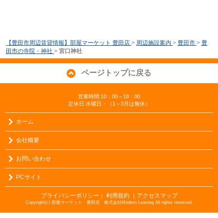
【豊田市周辺賃貸情報】部屋マーケット 豊田店
>
周辺施設案内
>
豊田市
>
豊
田市の寺院・神社
>
宮口神社
ページトップに戻る
営業時間:10：00～18：00
定休日:水曜日・（1～3月は無休）
ホーム
会社概要
お問い合わせ
PCサイト
プライバシーポリシー
利用規約
｜アクセスマップ
｜
Copyright(c) 部屋マーケット 豊田店 株式会社Modern Leasing All rights reserved.