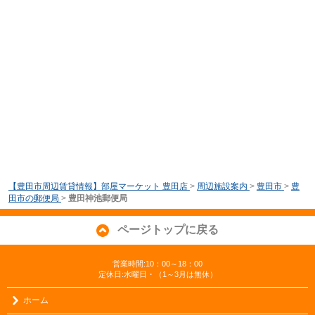
【豊田市周辺賃貸情報】部屋マーケット 豊田店
>
周辺施設案内
>
豊田市
>
豊
田市の郵便局
>
豊田神池郵便局
ページトップに戻る
営業時間:10：00～18：00
定休日:水曜日・（1～3月は無休）
ホーム