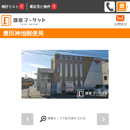
0
0
検討リスト
最近見た物件
お問合せ
豊田神池郵便局
前
次
画像タップで拡大表示【
1
/1】