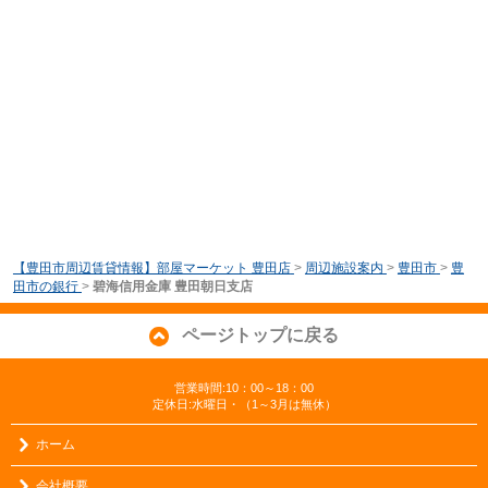
【豊田市周辺賃貸情報】部屋マーケット 豊田店
>
周辺施設案内
>
豊田市
>
豊
田市の銀行
>
碧海信用金庫 豊田朝日支店
ページトップに戻る
営業時間:10：00～18：00
定休日:水曜日・（1～3月は無休）
ホーム
会社概要