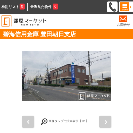
0
0
検討リスト
最近見た物件
お問合せ
碧海信用金庫 豊田朝日支店
前
次
画像タップで拡大表示【
1
/1】