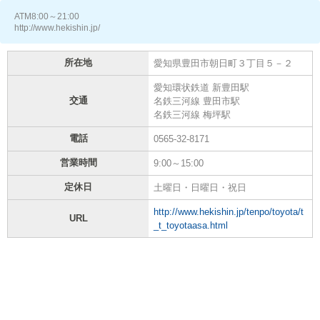
ATM8:00～21:00
http://www.hekishin.jp/
所在地
愛知県豊田市朝日町３丁目５－２
愛知環状鉄道 新豊田駅
交通
名鉄三河線 豊田市駅
名鉄三河線 梅坪駅
電話
0565-32-8171
営業時間
9:00～15:00
定休日
土曜日・日曜日・祝日
http://www.hekishin.jp/tenpo/toyota/t
URL
_t_toyotaasa.html