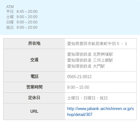
ATM
平日 8:45～20:00
土曜 9:00～20:00
日曜 9:00～20:00
祝日 9:00～20:00
所在地
愛知県豊田市畝部東町中切５－１
愛知環状鉄道 北野桝塚駅
交通
愛知環状鉄道 三河上郷駅
愛知環状鉄道 大門駅
電話
0565-21-0012
営業時間
9:00～15:00
定休日
土曜日・日曜日・祝日
http://www.jabank.aichishinren.or.jp/s
URL
hop/detail/307