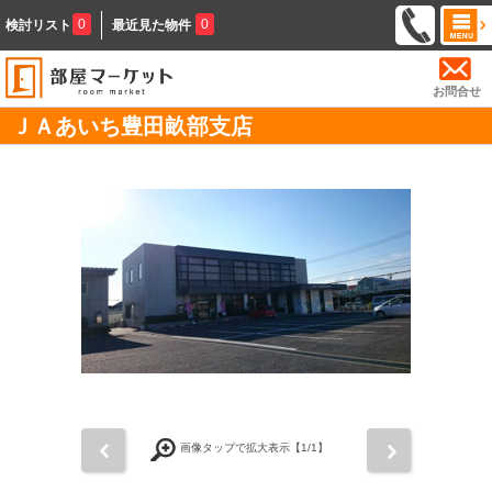
0
0
検討リスト
最近見た物件
お問合せ
ＪＡあいち豊田畝部支店
前
次
画像タップで拡大表示【
1
/1】