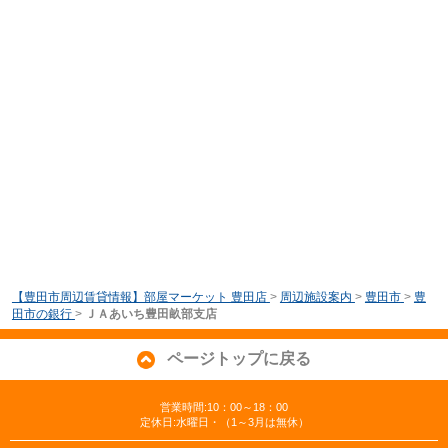
【豊田市周辺賃貸情報】部屋マーケット 豊田店
>
周辺施設案内
>
豊田市
>
豊
田市の銀行
>
ＪＡあいち豊田畝部支店
ページトップに戻る
営業時間:10：00～18：00
定休日:水曜日・（1～3月は無休）