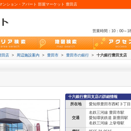
マンション・アパート 部屋マーケット 豊田店
営業時間：10：00～18
豊田店
>
周辺施設案内
>
豊田市
>
豊田市の銀行
>
十六銀行豊田支店
十六銀行豊田支店の詳細情報
所在地
愛知県豊田市西町３丁目
名鉄三河線 豊田市駅
交通
愛知環状鉄道 新豊田駅
名鉄三河線 上挙母駅