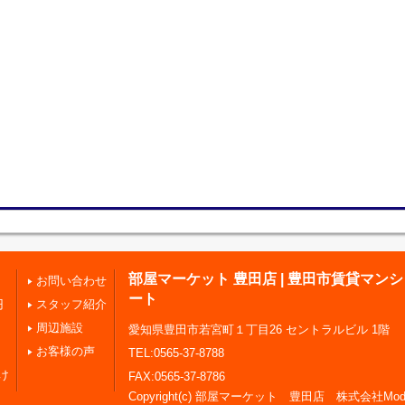
部屋マーケット 豊田店 | 豊田市賃貸マン
お問い合わせ
ート
円
スタッフ紹介
周辺施設
愛知県豊田市若宮町１丁目26 セントラルビル 1階
お客様の声
TEL:0565-37-8788
け
FAX:0565-37-8786
Copyright(c) 部屋マーケット 豊田店 株式会社Modern