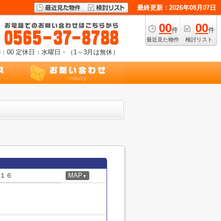
最終更新：2026年08月07日
00
00
件
件
最近見た物件
検討リスト
：00
定休日：水曜日・（1～3月は無休）
１６
MAP
▼