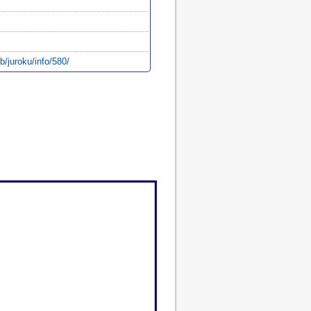
b/juroku/info/580/