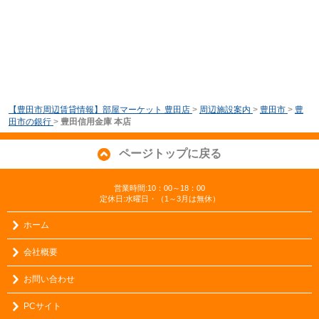
【豊田市周辺賃貸情報】部屋マーケット 豊田店
>
周辺施設案内
>
豊田市
>
豊
田市の銀行
>
豊田信用金庫 本店
ページトップに戻る
営業時間:10：00～18：00
定休日:水曜日・（1～3月は無休）
ホーム
会社概要
お問い合わせ
PCサイト