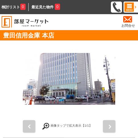
0
0
検討リスト
最近見た物件
お問合せ
豊田信用金庫 本店
前
次
画像タップで拡大表示【
1
/1】