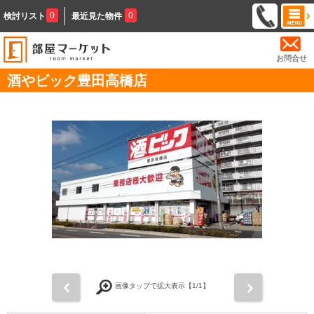
0
0
検討リスト
最近見た物件
お問合せ
酒やビック豊田高橋店
前
次
画像タップで拡大表示【
1
/1】