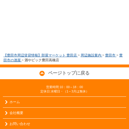
【豊田市周辺賃貸情報】部屋マーケット 豊田店
>
周辺施設案内
>
豊田市
>
豊
田市の酒屋
>
酒やビック豊田高橋店
ページトップに戻る
営業時間:10：00～18：00
定休日:水曜日・（1～3月は無休）
ホーム
会社概要
お問い合わせ