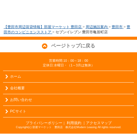
【豊田市周辺賃貸情報】部屋マーケット 豊田店
>
周辺施設案内
>
豊田市
>
豊
田市のコンビニエンスストア
>
セブンイレブン 豊田市亀首町店
ページトップに戻る
営業時間:10：00～18：00
定休日:水曜日・（1～3月は無休）
ホーム
会社概要
お問い合わせ
PCサイト
プライバシーポリシー
利用規約
｜アクセスマップ
｜
Copyright(c) 部屋マーケット 豊田店 株式会社Modern Leasing All rights reserved.