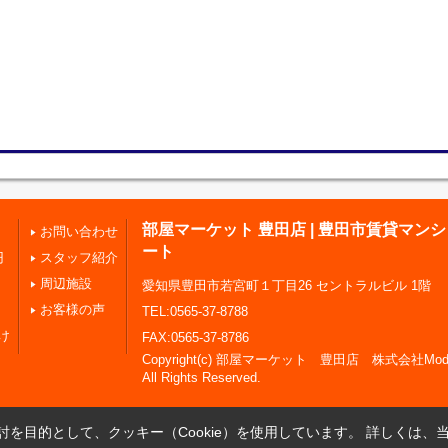
部屋マーケット 豊田店 | 豊田市賃貸マン
お問い合わせ
ート
円
スタッフ紹介
周辺施設
愛知県豊田市若宮町１丁目26 セントラルビル 1階
お客様の声
TEL:0565-37-8788
け
FAX:0565-37-8786
Copyright(c) 部屋マーケット 豊田店 株式会社Modern
All Rights Reserved.
を目的として、クッキー（Cookie）を使用しています。
詳しくは、