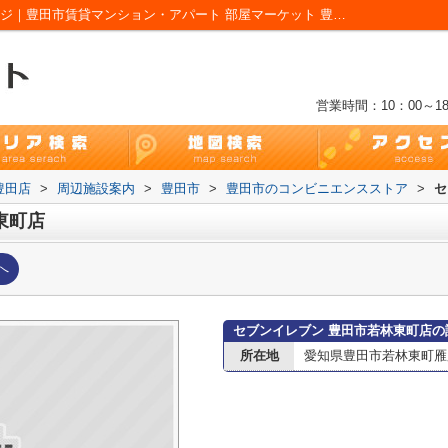
セブンイレブン 豊田市若林東町店情報ページ｜豊田市賃貸マンション・アパート 部屋マーケット 豊田店
営業時間：10：00～18
豊田店
>
周辺施設案内
>
豊田市
>
豊田市のコンビニエンスストア
>
セ
東町店
へ
セブンイレブン 豊田市若林東町店の
所在地
愛知県豊田市若林東町雁股