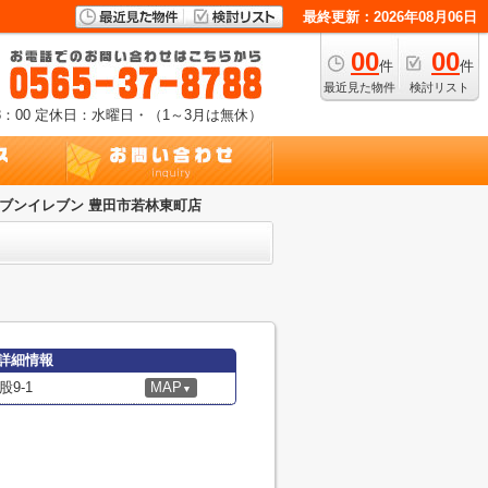
最終更新：2026年08月06日
00
00
件
件
最近見た物件
検討リスト
：00
定休日：水曜日・（1～3月は無休）
ブンイレブン 豊田市若林東町店
詳細情報
9-1
MAP
▼