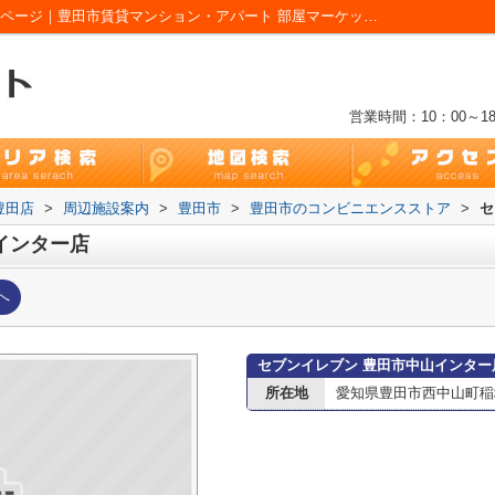
セブンイレブン 豊田市中山インター店情報ページ｜豊田市賃貸マンション・アパート 部屋マーケット 豊田店
営業時間：10：00～18
豊田店
>
周辺施設案内
>
豊田市
>
豊田市のコンビニエンスストア
>
セ
インター店
へ
セブンイレブン 豊田市中山インター
所在地
愛知県豊田市西中山町稲場