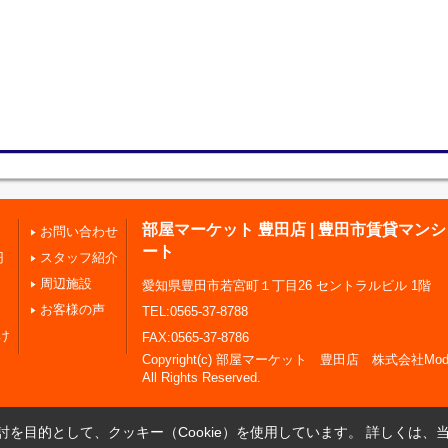
部屋マーケット 豊田店 | 豊田市賃貸マン
お問い合わせ
ート
円
スタッフ紹介
周辺施設
愛知県豊田市若宮町１丁目26 セントラルビル 1階
お客様の声
TEL:0565-37-8788
け
FAX:0565-37-8786
Copyright(c) 部屋マーケット 豊田店 株式会社Modern
All Rights Reserved.
を目的として、クッキー（Cookie）を使用しています。
詳しくは、