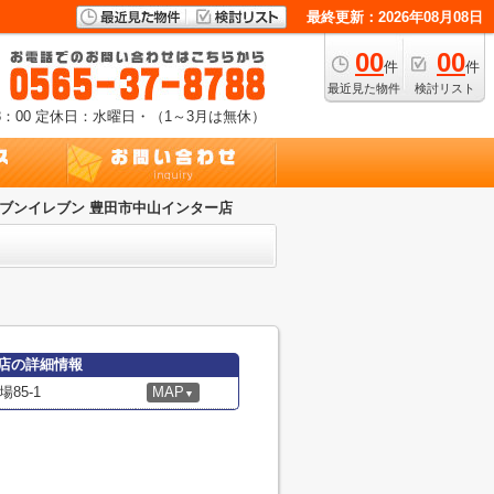
最終更新：2026年08月08日
00
00
件
件
最近見た物件
検討リスト
：00
定休日：水曜日・（1～3月は無休）
ブンイレブン 豊田市中山インター店
店の詳細情報
85-1
MAP
▼