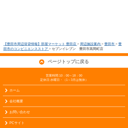
【豊田市周辺賃貸情報】部屋マーケット 豊田店
>
周辺施設案内
>
豊田市
>
豊
田市のコンビニエンスストア
>
セブンイレブン 豊田市高岡町店
ページトップに戻る
営業時間:10：00～18：00
定休日:水曜日・（1～3月は無休）
ホーム
会社概要
お問い合わせ
PCサイト