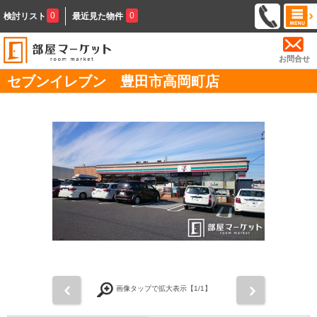
0
0
検討リスト
最近見た物件
お問合せ
セブンイレブン 豊田市高岡町店
前
次
画像タップで拡大表示【
1
/1】