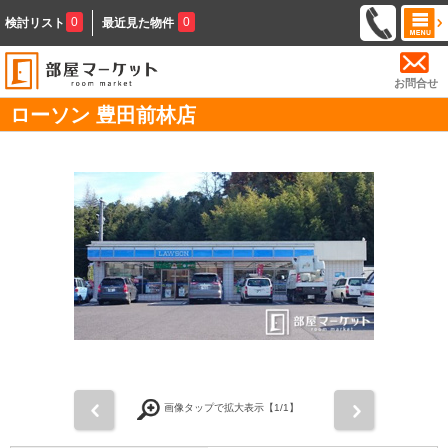
0
0
検討リスト
最近見た物件
お問合せ
ローソン 豊田前林店
前
次
画像タップで拡大表示【
1
/1】