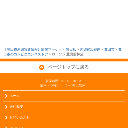
【豊田市周辺賃貸情報】部屋マーケット 豊田店
>
周辺施設案内
>
豊田市
>
豊
田市のコンビニエンスストア
>
ローソン 豊田前林店
ページトップに戻る
営業時間:10：00～18：00
定休日:水曜日・（1～3月は無休）
ホーム
会社概要
お問い合わせ